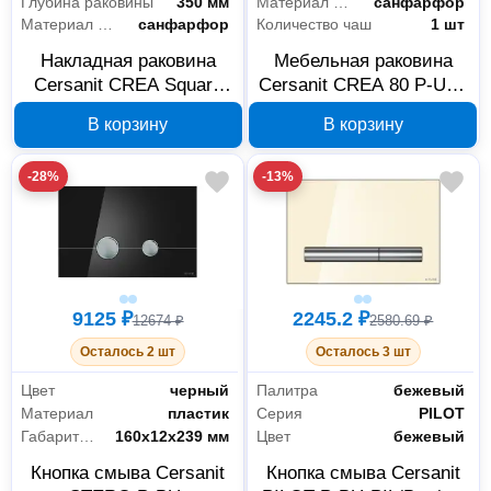
Глубина раковины
350 мм
Материал раковины
санфарфор
Материал раковины
санфарфор
Количество чаш
1 шт
Накладная раковина
Мебельная раковина
Cersanit CREA Square
Cersanit CREA 80 P-UM-
P-UM-CRE35/1-oc-S, 35
CRE80/1
В корзину
В корзину
см без отверстий
-28%
-13%
9125 ₽
2245.2 ₽
12674 ₽
2580.69 ₽
Осталось 2 шт
Осталось 3 шт
Цвет
черный
Палитра
бежевый
Материал
пластик
Серия
PILOT
Габариты без упаковки
160х12х239 мм
Цвет
бежевый
Кнопка смыва Cersanit
Кнопка смыва Cersanit