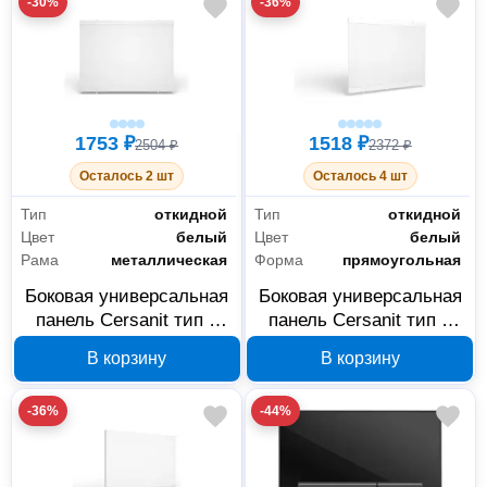
-30%
-36%
1753 ₽
1518 ₽
2504 ₽
2372 ₽
Осталось 2 шт
Осталось 4 шт
Тип
откидной
Тип
откидной
Цвет
белый
Цвет
белый
Рама
металлическая
Форма
прямоугольная
Боковая универсальная
Боковая универсальная
панель Cersanit тип 3
панель Cersanit тип 2
PB-TYPE3*70-W, 70 см
PB-TYPE2*75-W, 75 см
В корзину
В корзину
-36%
-44%