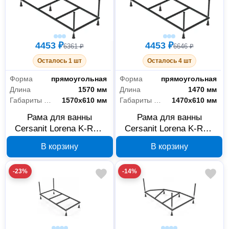
4453 ₽
4453 ₽
6361 ₽
6646 ₽
Осталось 1 шт
Осталось 4 шт
Форма
прямоугольная
Форма
прямоугольная
Длина
1570 мм
Длина
1470 мм
Габариты без упаковки
1570х610 мм
Габариты без упаковки
1470х610 мм
Рама для ванны
Рама для ванны
Cersanit Lorena K-RW-
Cersanit Lorena K-RW-
LORENA*170n
LORENA*160n
В корзину
В корзину
-23%
-14%