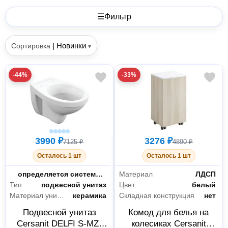
☰
Фильтр
|
Новинки
Сортировка
▾
-44%
-33%
3990 ₽
3276 ₽
7125 ₽
4890 ₽
Осталось 1 шт
Осталось 1 шт
Механизм слива воды
определяется системой инсталляции
Материал
ЛДСП
Тип
подвесной унитаз
Цвет
белый
Материал унитаза
керамика
Складная конструкция
нет
Подвесной унитаз
Комод для белья на
Cersanit DELFI S-MZ-
колесиках Cersanit