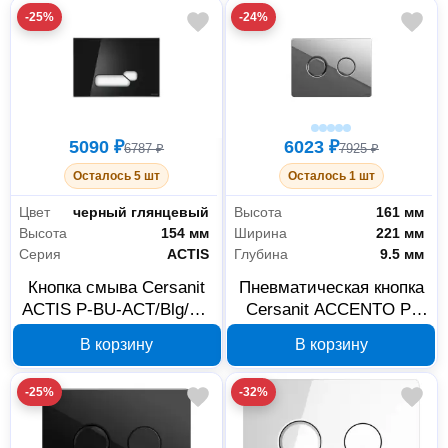
-25%
-24%
5090 ₽
6023 ₽
6787 ₽
7925 ₽
Осталось 5 шт
Осталось 1 шт
Цвет
черный глянцевый
Высота
161 мм
Высота
154 мм
Ширина
221 мм
Серия
ACTIS
Глубина
9.5 мм
Кнопка смыва Cersanit
Пневматическая кнопка
ACTIS P-BU-ACT/Blg/Gl,
Cersanit ACCENTO P-
черный глянец
BU-ACN-CIR/Cg
В корзину
В корзину
-25%
-32%