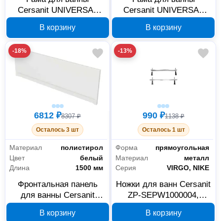
Cersanit UNIVERSAL
Cersanit UNIVERSAL
150 K-RW-
170 K-RW-
В корзину
В корзину
UNIVERSAL*140-150
UNIVERSAL*160-170
-18%
-13%
6812 ₽
990 ₽
8307 ₽
1138 ₽
Осталось 3 шт
Осталось 1 шт
Материал
полистирол
Форма
прямоугольная
Цвет
белый
Материал
металл
Длина
1500 мм
Серия
VIRGO, NIKE
Фронтальная панель
Ножки для ванн Cersanit
для ванны Cersanit
ZP-SEPW1000004,
Universal Type 1 150
комплект 4 шт
В корзину
В корзину
63326