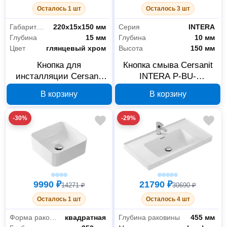
Осталось 1 шт
Осталось 3 шт
Габариты без упаковки
220х15х150 мм
Серия
INTERA
Глубина
15 мм
Глубина
10 мм
Цвет
глянцевый хром
Высота
150 мм
Кнопка для
Кнопка смыва Cersanit
инсталляции Cersanit
INTERA P-BU-
MOVI P-BU-MOV/Cg,
INT/Whg/Gl, белая
В корзину
В корзину
глянцевый хром
-30%
-29%
9990 ₽
21790 ₽
14271 ₽
30690 ₽
Осталось 1 шт
Осталось 4 шт
Форма раковины
квадратная
Глубина раковины
455 мм