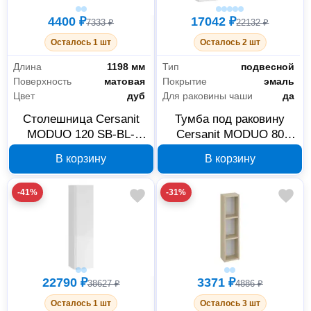
4400 ₽
17042 ₽
7333 ₽
22132 ₽
Осталось 1 шт
Осталось 2 шт
Длина
1198 мм
Тип
подвесной
Поверхность
матовая
Покрытие
эмаль
Цвет
дуб
Для раковины чаши
да
Столешница Cersanit
Тумба под раковину
MODUO 120 SB-BL-
Cersanit MODUO 80
MOD120
белый SB-SZ-MOD80-
В корзину
В корзину
BL/Wh
-41%
-31%
Сантехника
212
22790 ₽
3371 ₽
38627 ₽
4886 ₽
Водоснабжение и водоотведение
1
Осталось 1 шт
Осталось 3 шт