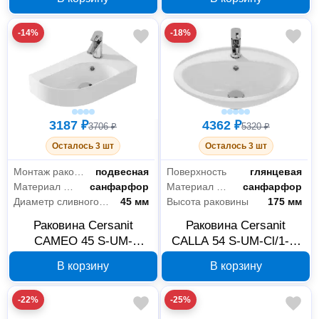
отверстие
MOD80SL/1, 1
отверстие
-14%
-18%
3187 ₽
4362 ₽
3706 ₽
5320 ₽
Осталось 3 шт
Осталось 3 шт
Монтаж раковины
подвесная
Поверхность
глянцевая
Материал раковины
санфарфор
Материал раковины
санфарфор
Диаметр сливного отверстия
45 мм
Высота раковины
175 мм
Раковина Cersanit
Раковина Cersanit
CAMEO 45 S-UM-
CALLA 54 S-UM-Cl/1-w,
CAM45/1-w, подвесная
встраиваемая сверху
В корзину
В корзину
-22%
-25%