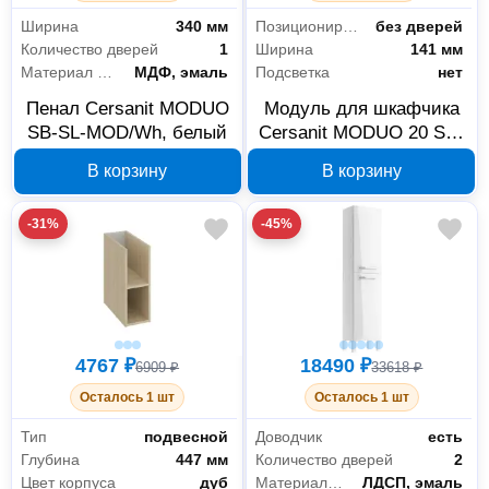
Комплектующие и расходные материалы для сантехники
67
Ширина
340 мм
Позиционирование дверей
без дверей
Количество дверей
1
Ширина
141 мм
Мебель для ванной комнаты
59
Материал фасада
МДФ, эмаль
Подсветка
нет
Санфаянс
78
Пенал Cersanit MODUO
Модуль для шкафчика
SB-SL-MOD/Wh, белый
Cersanit MODUO 20 SB-
Товары для ванной комнаты и туалета
7
MD-MOD20-SW, дуб
В корзину
В корзину
Офис и дом
1
-31%
-45%
Хозяйственные товары
1
Крепёж
1
Специальный крепеж
1
4767 ₽
18490 ₽
6909 ₽
33618 ₽
Осталось 1 шт
Осталось 1 шт
Тип
подвесной
Доводчик
есть
Глубина
447 мм
Количество дверей
2
Цвет корпуса
дуб
Материал корпуса
ЛДСП, эмаль