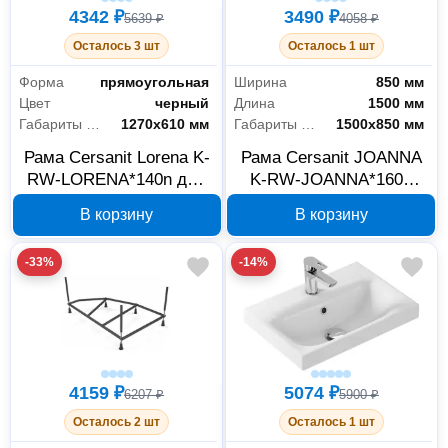
4342 ₽
3490 ₽
5639 ₽
4058 ₽
Осталось 3 шт
Осталось 1 шт
Форма
прямоугольная
Ширина
850 мм
Цвет
черный
Длина
1500 мм
Габариты без упаковки
1270х610 мм
Габариты без упаковки
1500х850 мм
Рама Cersanit Lorena K-
Рама Cersanit JOANNA
RW-LORENA*140n для
K-RW-JOANNA*160n
ванны
для ванны
В корзину
В корзину
-33%
-14%
4159 ₽
5074 ₽
6207 ₽
5900 ₽
Осталось 2 шт
Осталось 1 шт