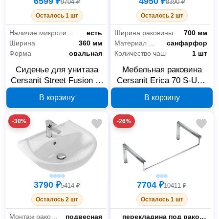
6599 ₽
4950 ₽
9704 ₽
8390 ₽
Осталось 1 шт
Осталось 2 шт
Наличие микролифта
есть
Ширина раковины
700 мм
Ширина
360 мм
Материал раковины
санфарфор
Форма
овальная
Количество чаш
1 шт
Сиденье для унитаза
Мебельная раковина
Cersanit Street Fusion S-
Cersanit Erica 70 S-UM-
DS-SFU-S-DL-t,
ERI70/1-w
В корзину
В корзину
дюропласт с
микролифтом
-30%
-26%
3790 ₽
7704 ₽
5414 ₽
10411 ₽
Осталось 2 шт
Осталось 1 шт
Монтаж раковины
подвесная
Конструкция
перекладина под раковину