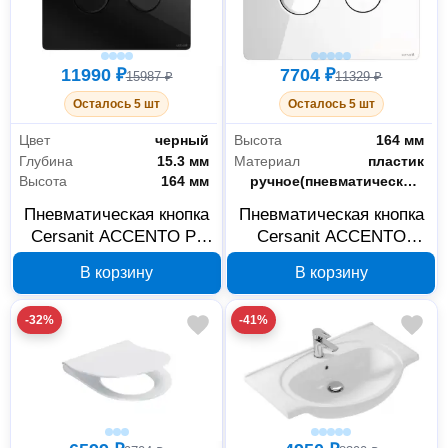
11990 ₽
7704 ₽
15987 ₽
11329 ₽
Осталось 5 шт
Осталось 5 шт
Цвет
черный
Высота
164 мм
Глубина
15.3 мм
Материал
пластик
Высота
164 мм
Управление
ручное(пневматическое)
Пневматическая кнопка
Пневматическая кнопка
Cersanit ACCENTO P-
Cersanit ACCENTO
BU-ACN-CIR-PN/Bl/Gl
CIRCLE P-BU-ACN-CIR-
В корзину
В корзину
PN/Wh/Gl
-32%
-41%