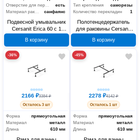
Отверстие для перелива
есть
Тип крепления
саморезы
Материал раковины
санфаянс
Количество перекладин
1
Подвесной умывальник
Полотенцедержатель
Cersanit Erica 60 с 1
для раковины Cersanit
отверстием S-UM-
80 AC-TH-WB80-Cg
В корзину
В корзину
ERI60/1-w
-36%
-45%
2166 ₽
2278 ₽
3384 ₽
4142 ₽
Осталось 3 шт
Осталось 1 шт
Форма
прямоугольная
Форма
прямоугольная
Материал
металл
Материал
металл
Длина
610 мм
Длина
610 мм
Рама для ванны
Рама для ванны