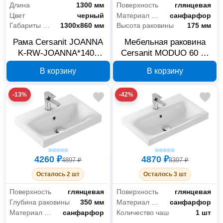
Длина
1300 мм
Поверхность
глянцевая
Цвет
черный
Материал раковины
санфарфор
Габариты без упаковки
1300х860 мм
Высота раковины
175 мм
Рама Cersanit JOANNA
Мебельная раковина
K-RW-JOANNA*140n
Cersanit MODUO 60 S-
для ванны
UM-MOD60/1, 1
В корзину
В корзину
отверстие
-13%
-42%
4260 ₽
4870 ₽
4897 ₽
8397 ₽
Осталось 2 шт
Осталось 3 шт
Поверхность
глянцевая
Поверхность
глянцевая
Глубина раковины
350 мм
Материал раковины
санфарфор
Материал раковины
санфарфор
Количество чаш
1 шт