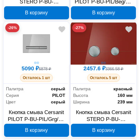
STERO P-BU-
PILOT P-BU-PIL/Beg/Gl,
STE/Blg/Gl, черная
бежевый глянец
В корзину
В корзину
-26%
-27%
5090 ₽
2457.6 ₽
6878 ₽
3366.58 ₽
Осталось 1 шт
Осталось 5 шт
Палитра
серый
Палитра
красный
Серия
PILOT
Высота
160 мм
Цвет
серый
Ширина
239 мм
Кнопка смыва Cersanit
Кнопка смыва Cersanit
PILOT P-BU-PIL/Grg/Gl,
STERO P-BU-
серый глянец
STE/Rdg/Gl, красный
В корзину
В корзину
глянец