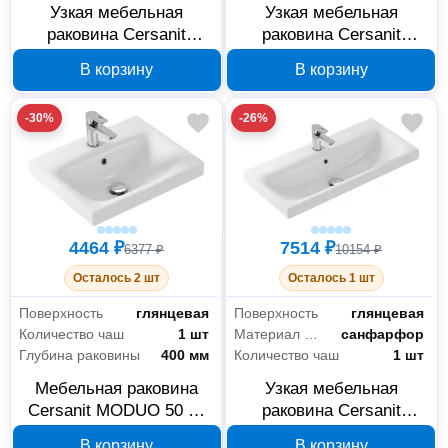
Узкая мебельная
Узкая мебельная
раковина Cersanit
раковина Cersanit
MODUO 50 S-UM-
MODUO 60 S-UM-
В корзину
В корзину
MOD50SL/1, 1
MOD60SL/1, 1
отверстие
отверстие
-30%
-26%
4464 ₽
7514 ₽
6377 ₽
10154 ₽
Осталось 2 шт
Осталось 1 шт
Поверхность
глянцевая
Поверхность
глянцевая
Количество чаш
1 шт
Материал раковины
санфарфор
Глубина раковины
400 мм
Количество чаш
1 шт
Мебельная раковина
Узкая мебельная
Cersanit MODUO 50 S-
раковина Cersanit
UM-MOD50/1, 1
MODUO 80 S-UM-
В корзину
В корзину