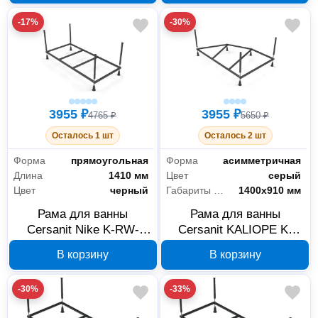
-17%
-30%
3955 ₽
3955 ₽
4765 ₽
5650 ₽
Осталось 1 шт
Осталось 2 шт
Форма
прямоугольная
Форма
асимметричная
Длина
1410 мм
Цвет
серый
Цвет
черный
Габариты без упаковки
1400х910 мм
Рама для ванны
Рама для ванны
Cersanit Nike K-RW-
Cersanit KALIOPE K-
KALIOPE*170n, 150
RW-KALIOPE*153n
В корзину
В корзину
-30%
-33%