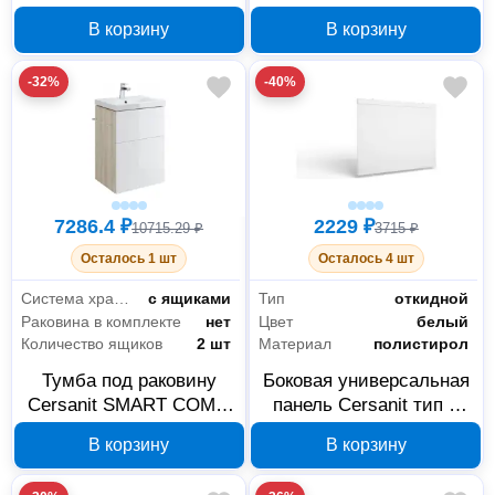
DELFI-w
SMART B-KD-SMA/Wh
В корзину
В корзину
ЛДСП
-32%
-40%
7286.4 ₽
2229 ₽
10715.29 ₽
3715 ₽
Осталось 1 шт
Осталось 4 шт
Система хранения
с ящиками
Тип
откидной
Раковина в комплекте
нет
Цвет
белый
Количество ящиков
2 шт
Материал
полистирол
Тумба под раковину
Боковая универсальная
Cersanit SMART COMO
панель Cersanit тип 3
50 B-SU-SMA-CO50/Wh
PB-TYPE3*75-W, 75 см
В корзину
В корзину