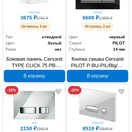
3675 ₽
6608 ₽
5742 ₽
11800 ₽
Осталось 3 шт
Осталось 3 шт
Тип
откидной
Цвет
черный
Цвет
белый
Серия
PILOT
Рама
нет
Глубина
14 мм
Боковая панель Cersanit
Кнопка смыва Cersanit
TYPE CLICK 75 PB-
PILOT P-BU-PIL/Blg/Gl,
TYPE_CLICK*75-W,
черная
В корзину
В корзину
белая
-16%
-20%
2150 ₽
8519 ₽
2560 ₽
10649 ₽