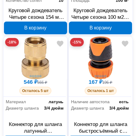
Количество сопел
10
Площадь
100 м²
Круговой дождеватель
Круговой дождеватель
Четыре сезона 154 м2
Четыре сезона 100 м2, 8
62-0254
режимов 62-0257
В корзину
В корзину
-18%
-15%
546 ₽
167 ₽
666 ₽
196 ₽
Осталось 5 шт
Осталось 1 шт
Материал
латунь
Наличие автостопа
есть
Диаметр шланга
3/4 дюйм
Диаметр шланга
3/4 дюйм
Коннектор для шланга
Коннектор для шланга
латунный
быстросъёмный с