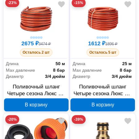
-23%
-15%
2675 ₽
1612 ₽
3474 ₽
1896 ₽
Осталось 2 шт
Осталось 5 шт
Длина
50 м
Длина
25 м
Max давление
8 бар
Max давление
8 бар
Диаметр
3/4 дюйм
Диаметр
3/4 дюйм
Поливочный шланг
Поливочный шланг
Четыре сезона Люкс 3/4
Четыре сезона Люкс 3/4
50 м 62-0230
25 м 62-0229
В корзину
В корзину
-20%
-39%