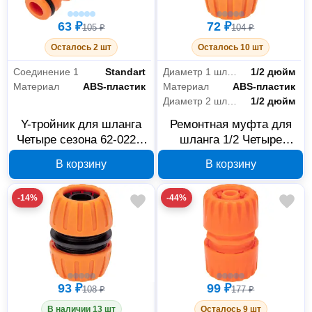
63 ₽
72 ₽
105 ₽
104 ₽
Осталось 2 шт
Осталось 10 шт
Соединение 1
Standart
Диаметр 1 шланга
1/2 дюйм
Материал
ABS-пластик
Материал
ABS-пластик
Диаметр 2 шланга
1/2 дюйм
Y-тройник для шланга
Ремонтная муфта для
Четыре сезона 62-0222-
шланга 1/2 Четыре
3
сезона 62-0221
В корзину
В корзину
-14%
-44%
93 ₽
99 ₽
108 ₽
177 ₽
В наличии 13 шт
Осталось 9 шт