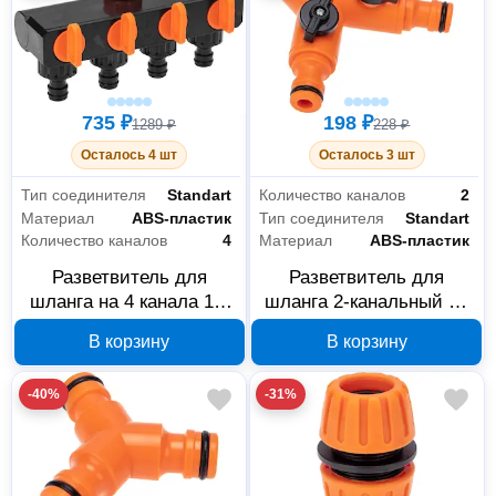
735 ₽
198 ₽
1289 ₽
228 ₽
Осталось 4 шт
Осталось 3 шт
Тип соединителя
Standart
Количество каналов
2
Материал
ABS-пластик
Тип соединителя
Standart
Количество каналов
4
Материал
ABS-пластик
Разветвитель для
Разветвитель для
шланга на 4 канала 1/2
шланга 2-канальный на
и 3/4 Четыре сезона 62-
кран 1/2 и 3/4 Четыре
В корзину
В корзину
0225
сезона 62-0223
-40%
-31%