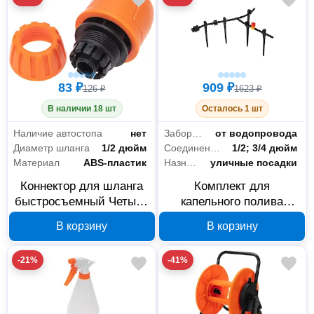
83 ₽
909 ₽
126 ₽
1623 ₽
В наличии 18 шт
Осталось 1 шт
Наличие автостопа
нет
Забор воды
от водопровода
Диаметр шланга
1/2 дюйм
Соединение
1/2; 3/4 дюйм
Материал
ABS-пластик
Назначение
уличные посадки
Коннектор для шланга
Комплект для
быстросъемный Четыре
капельного полива
сезона 62-0216 1/2
Четыре сезона 62-0265
В корзину
В корзину
дюйм
3x4 м
-21%
-41%