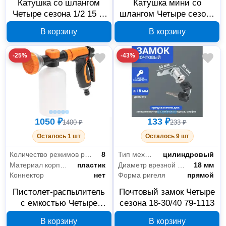
Катушка со шлангом
Катушка мини со
Четыре сезона 1/2 15 м
шлангом Четыре сезона
62-0267 с коннекторами
10 м 62-0268 с
В корзину
В корзину
пистолетом-
распылителем
-25%
-43%
1050 ₽
133 ₽
1400 ₽
233 ₽
Осталось 1 шт
Осталось 9 шт
Количество режимов распыления
8
Тип механизма секретности
цилиндровый
Материал корпуса
пластик
Диаметр врезной части
18 мм
Коннектор
нет
Форма ригеля
прямой
Пистолет-распылитель
Почтовый замок Четыре
с емкостью Четыре
сезона 18-30/40 79-1113
сезона 62-0297
В корзину
В корзину