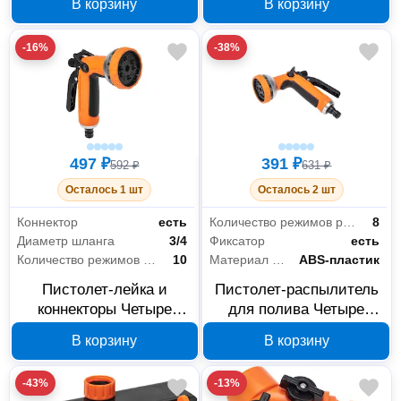
В корзину
В корзину
-16%
-38%
497 ₽
391 ₽
592 ₽
631 ₽
Осталось 1 шт
Осталось 2 шт
Коннектор
есть
Количество режимов распыления
8
Диаметр шланга
3/4
Фиксатор
есть
Количество режимов распыления
10
Материал корпуса
ABS-пластик
Пистолет-лейка и
Пистолет-распылитель
коннекторы Четыре
для полива Четыре
сезона Classic 3/4 62-
сезона Classic 62-0250
В корзину
В корзину
0251
-43%
-13%