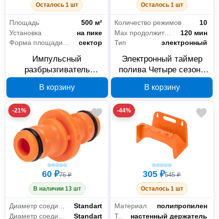
Осталось 1 шт
Осталось 1 шт
Площадь
500 м²
Количество режимов
10
Установка
на пике
Max продолжительность полива
120 мин
Форма площади полива
сектор
Тип
электронный
Импульсный
Электронный таймер
разбрызгиватель
полива Четыре сезона
Четыре сезона 62-0255
62-0263
В корзину
В корзину
-21%
-44%
60 ₽
305 ₽
76 ₽
545 ₽
В наличии 13 шт
Осталось 1 шт
Диаметр соединения 2
Standart
Материал
полипропилен
Диаметр соединения 1
Standart
Тип
настенный держатель