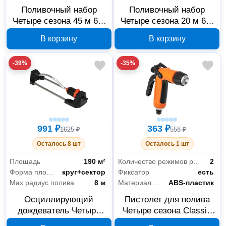
Поливочный набор
Поливочный набор
Четыре сезона 45 м 62-
Четыре сезона 20 м 62-
0259
0258
В корзину
В корзину
-39%
-35%
991 ₽
363 ₽
1625 ₽
558 ₽
Осталось 8 шт
Осталось 1 шт
Площадь
190 м²
Количество режимов распыления
2
Форма площади полива
круг+сектор
Фиксатор
есть
Max радиус полива
8 м
Материал корпуса
ABS-пластик
Осциллирующий
Пистолет для полива
дождеватель Четыре
Четыре сезона Classic
сезона 190 м² 62-0256
62-0252