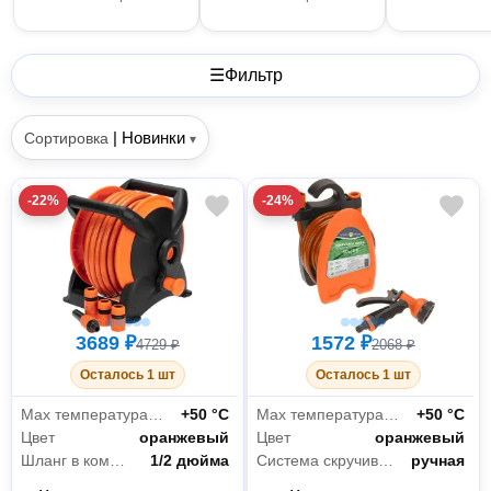
☰
Фильтр
|
Новинки
Сортировка
▾
-22%
-24%
3689 ₽
1572 ₽
4729 ₽
2068 ₽
Осталось 1 шт
Осталось 1 шт
Мах температура эксплуатации
+50 °С
Мах температура эксплуатации
+50 °С
Цвет
оранжевый
Цвет
оранжевый
Шланг в комплекте
1/2 дюйма
Система скручивания
ручная