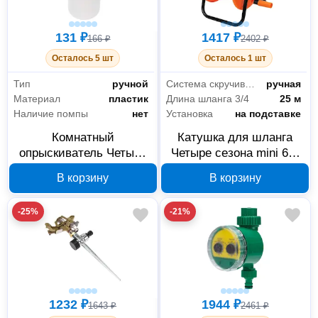
131 ₽
1417 ₽
166 ₽
2402 ₽
Осталось 5 шт
Осталось 1 шт
Тип
ручной
Система скручивания
ручная
Материал
пластик
Длина шланга 3/4
25 м
Наличие помпы
нет
Установка
на подставке
Комнатный
Катушка для шланга
опрыскиватель Четыре
Четыре сезона mini 62-
сезона 62-0266 0.75 л
0260
В корзину
В корзину
-25%
-21%
1232 ₽
1944 ₽
1643 ₽
2461 ₽