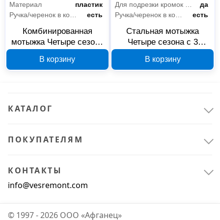
Материал
пластик
Для подрезки кромок газона
да
Клининговое оборудование
3
Ручка/черенок в комплекте
есть
Ручка/черенок в комплекте
есть
Комбинированная
Стальная мотыжка
Уборочный инвентарь
3
мотыжка Четыре сезона
Четыре сезона с 3
3 прямых зубца 64-0015
зубцами 64-0004
В корзину
В корзину
Ручной инструмент
1
Ножовки
1
КАТАЛОГ
ПОКУПАТЕЛЯМ
КОНТАКТЫ
info@vesremont.com
© 1997 - 2026 ООО «Афганец»