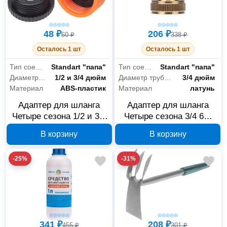
48 ₽
206 ₽
60 ₽
338 ₽
Осталось 1 шт
Осталось 1 шт
Тип соединителя
Standart "папа"
Тип соединителя
Standart "папа"
Диаметр трубы/крана
1/2 и 3/4 дюйм
Диаметр трубы/крана
3/4 дюйм
Материал
ABS-пластик
Материал
латунь
Адаптер для шланга
Адаптер для шланга
Четыре сезона 1/2 и 3/4
Четыре сезона 3/4 62-
62-0212
0213
В корзину
В корзину
-25%
-31%
Крепёж
96
Метизы
96
341 ₽
208 ₽
455 ₽
301 ₽