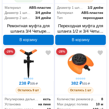
Материал
ABS-пластик
Диаметр 1 шланга
1/2 дюйм
Диаметр 1 шланга
3/4 дюйм
Материал
ABS-пластик
Диаметр 2 шланга
3/4 дюйм
Тип
переходная
Ремонтная муфта для
Переходная муфта для
шланга 3/4 Четыре
шланга 1/2 и 3/4 Четыре
сезона 62-0219-1
сезона 62-0219
В корзину
В корзину
-29%
-28%
238 ₽
382 ₽
335 ₽
531 ₽
Осталось 9 шт
Осталось 1 шт
Регулировка дальности
есть
Количество режимов распыления
8
Установка
на пике
Max радиус полива
10 м