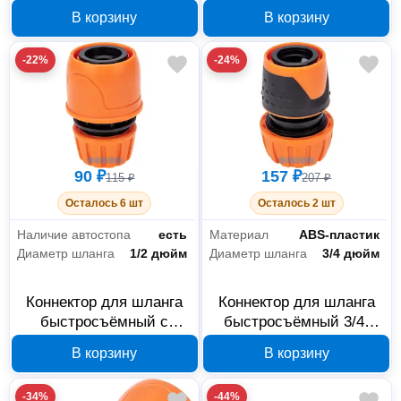
быстросъёмный 3/4"
автостопом 3/4" Четыре
В корзину
В корзину
Четыре сезона 62-0214
сезона 62-0217
-22%
-24%
90 ₽
157 ₽
115 ₽
207 ₽
Осталось 6 шт
Осталось 2 шт
Наличие автостопа
есть
Материал
ABS-пластик
Диаметр шланга
1/2 дюйм
Диаметр шланга
3/4 дюйм
Коннектор для шланга
Коннектор для шланга
быстросъёмный с
быстросъёмный 3/4"
автостопом 1/2" Четыре
Четыре сезона 62-0215
В корзину
В корзину
сезона 62-0218
-34%
-44%