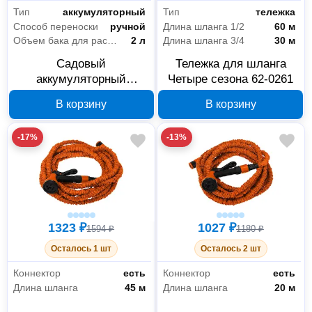
Тип
аккумуляторный
Тип
тележка
Способ переноски
ручной
Длина шланга 1/2
60 м
Объем бака для расп.вещ
2 л
Длина шланга 3/4
30 м
Садовый
Тележка для шланга
аккумуляторный
Четыре сезона 62-0261
опрыскиватель Четыре
В корзину
В корзину
сезона 2 л 62-0269
-17%
-13%
1323 ₽
1027 ₽
1594 ₽
1180 ₽
Осталось 1 шт
Осталось 2 шт
Коннектор
есть
Коннектор
есть
Длина шланга
45 м
Длина шланга
20 м