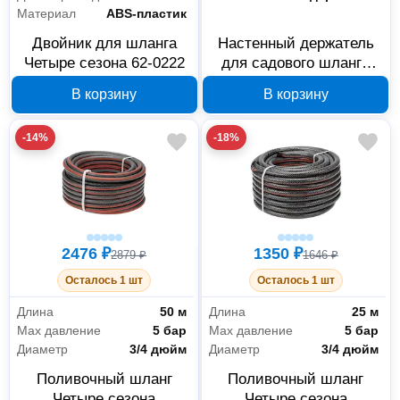
Материал
ABS-пластик
Двойник для шланга
Настенный держатель
Четыре сезона 62-0222
для садового шланга
Четыре сезона 62-0262
В корзину
В корзину
-14%
-18%
2476 ₽
1350 ₽
2879 ₽
1646 ₽
Осталось 1 шт
Осталось 1 шт
Длина
50 м
Длина
25 м
Max давление
5 бар
Max давление
5 бар
Диаметр
3/4 дюйм
Диаметр
3/4 дюйм
Поливочный шланг
Поливочный шланг
Четыре сезона
Четыре сезона