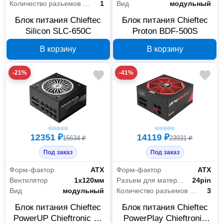
Количество разъемов 8 PIN (4+4) CPU
1
Вид
модульный
Блок питания Chieftec
Блок питания Chieftec
Silicon SLC-650C
Proton BDF-500S
В корзину
В корзину
-21%
-41%
12351 ₽
14119 ₽
15634 ₽
23931 ₽
Под заказ
Под заказ
Форм-фактор
АТХ
Форм-фактор
АТХ
Вентилятор
1х120мм
Разъем для материнской платы
24pin
Вид
модульный
Количество разъемов MOLEX
3
Блок питания Chieftec
Блок питания Chieftec
PowerUP Chieftronic 80
PowerPlay Chieftronic