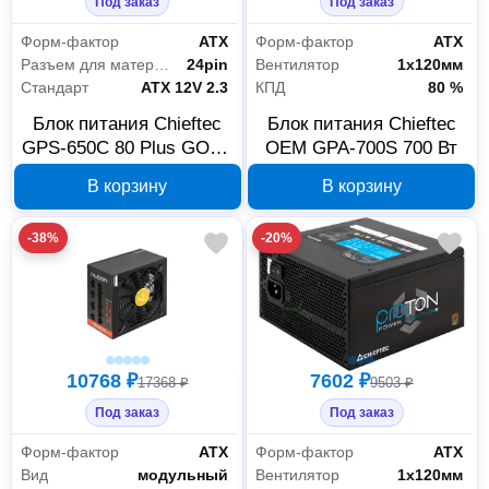
Под заказ
Под заказ
Форм-фактор
АТХ
Форм-фактор
АТХ
Разъем для материнской платы
24pin
Вентилятор
1х120мм
Стандарт
ATX 12V 2.3
КПД
80 %
Блок питания Chieftec
Блок питания Chieftec
GPS-650C 80 Plus GOLD
OEM GPA-700S 700 Вт
cable management
В корзину
В корзину
-38%
-20%
10768 ₽
7602 ₽
17368 ₽
9503 ₽
Под заказ
Под заказ
Форм-фактор
АТХ
Форм-фактор
АТХ
Вид
модульный
Вентилятор
1х120мм