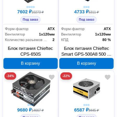
7602 ₽
4733 ₽
10273 ₽
6311 ₽
Под заказ
Под заказ
Форм-фактор
АТХ
Форм-фактор
АТХ
Вентилятор
1х120мм
Вентилятор
1х120мм
Количество разъемов MOLEX
2
КПД
80 %
Блок питания Chieftec
Блок питания Chieftec
CPS-650S
Smart GPS-500A8 500 Вт
ATX 12V 2.3
В корзину
В корзину
-34%
-22%
9680 ₽
6587 ₽
14667 ₽
8445 ₽