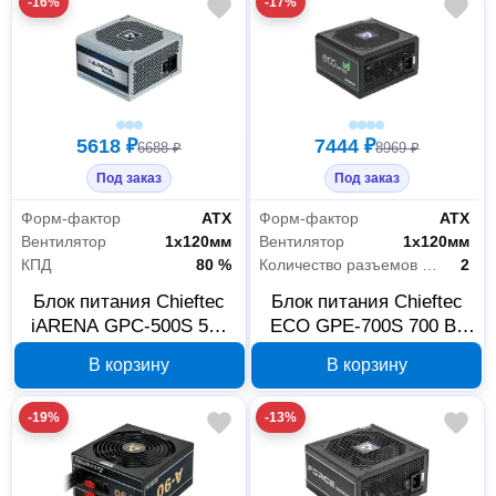
-16%
-17%
5618 ₽
7444 ₽
6688 ₽
8969 ₽
Под заказ
Под заказ
Форм-фактор
АТХ
Форм-фактор
АТХ
Вентилятор
1х120мм
Вентилятор
1х120мм
КПД
80 %
Количество разъемов MOLEX
2
Блок питания Chieftec
Блок питания Chieftec
iARENA GPC-500S 500
ECO GPE-700S 700 Вт
Вт ATX 2.3 OEM
ATX 2.3
В корзину
В корзину
-19%
-13%