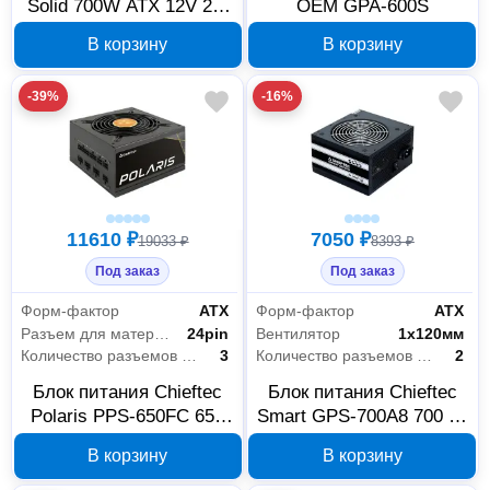
Solid 700W ATX 12V 2.3
OEM GPA-600S
GPP-700S
В корзину
В корзину
-39%
-16%
11610 ₽
7050 ₽
19033 ₽
8393 ₽
Под заказ
Под заказ
Форм-фактор
АТХ
Форм-фактор
АТХ
Разъем для материнской платы
24pin
Вентилятор
1х120мм
Количество разъемов MOLEX
3
Количество разъемов MOLEX
2
Блок питания Chieftec
Блок питания Chieftec
Polaris PPS-650FC 650
Smart GPS-700A8 700 Вт
Вт 80 Plus Gold
ATX 12V 2.3
В корзину
В корзину