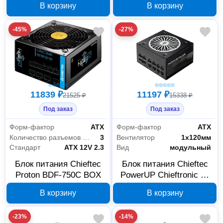
В корзину
В корзину
-45%
-27%
11839 ₽
11197 ₽
21525 ₽
15338 ₽
Под заказ
Под заказ
Форм-фактор
АТХ
Форм-фактор
АТХ
Количество разъемов MOLEX
3
Вентилятор
1х120мм
Стандарт
ATX 12V 2.3
Вид
модульный
Блок питания Chieftec
Блок питания Chieftec
Proton BDF-750C BOX
PowerUP Chieftronic 80
Plus Gold GPX-650FC
В корзину
В корзину
-23%
-14%