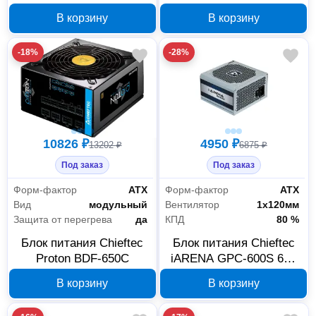
Plus Gold GPX-750FC
GPU-750FC 80 Plus
В корзину
В корзину
GOLD
-18%
-28%
10826 ₽
4950 ₽
13202 ₽
6875 ₽
Под заказ
Под заказ
Форм-фактор
АТХ
Форм-фактор
АТХ
Вид
модульный
Вентилятор
1х120мм
Защита от перегрева
да
КПД
80 %
Блок питания Chieftec
Блок питания Chieftec
Proton BDF-650C
iARENA GPC-600S 600
Вт ATX 2.3 OEM
В корзину
В корзину