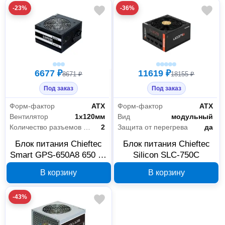
-23%
-36%
6677 ₽
11619 ₽
8671 ₽
18155 ₽
Под заказ
Под заказ
Форм-фактор
АТХ
Форм-фактор
АТХ
Вентилятор
1х120мм
Вид
модульный
Количество разъемов MOLEX
2
Защита от перегрева
да
Блок питания Chieftec
Блок питания Chieftec
Smart GPS-650A8 650 Вт
Silicon SLC-750C
ATX 12V 2.3
В корзину
В корзину
-43%