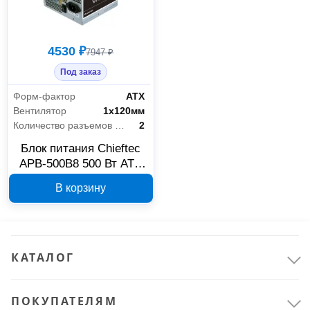
Электрика и свет
31
Устройства электропитания
31
4530 ₽
7947 ₽
Под заказ
Форм-фактор
АТХ
Вентилятор
1х120мм
Количество разъемов MOLEX
2
Блок питания Chieftec
APB-500B8 500 Вт ATX
12V 2.3
В корзину
КАТАЛОГ
ПОКУПАТЕЛЯМ