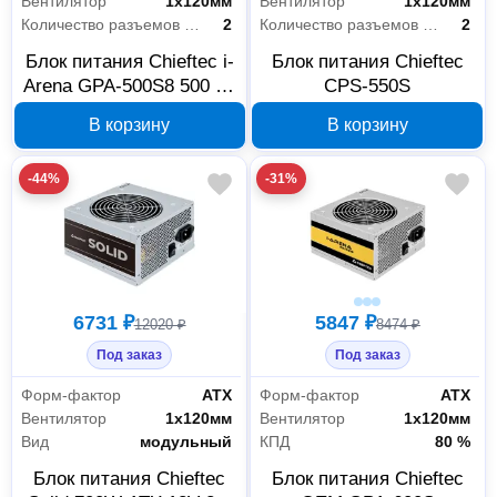
Вентилятор
1х120мм
Вентилятор
1х120мм
Количество разъемов MOLEX
2
Количество разъемов MOLEX
2
Блок питания Chieftec i-
Блок питания Chieftec
Arena GPA-500S8 500 Вт
CPS-550S
ATX 12V 2.3
В корзину
В корзину
-44%
-31%
6731 ₽
5847 ₽
12020 ₽
8474 ₽
Под заказ
Под заказ
Форм-фактор
АТХ
Форм-фактор
АТХ
Вентилятор
1х120мм
Вентилятор
1х120мм
Вид
модульный
КПД
80 %
Блок питания Chieftec
Блок питания Chieftec