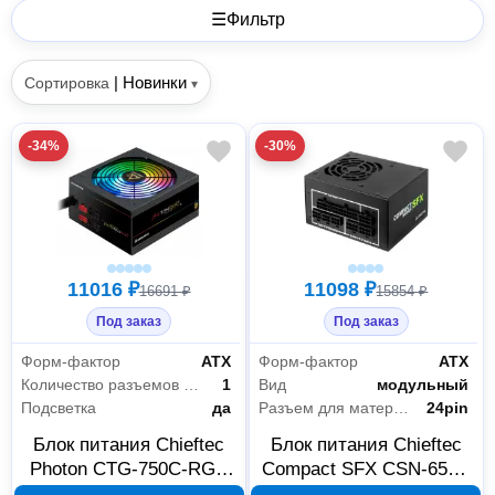
☰
Фильтр
|
Новинки
Сортировка
▾
-34%
-30%
11016 ₽
11098 ₽
16691 ₽
15854 ₽
Под заказ
Под заказ
Форм-фактор
АТХ
Форм-фактор
АТХ
Количество разъемов 8 PIN (4+4) CPU
1
Вид
модульный
Подсветка
да
Разъем для материнской платы
24pin
Блок питания Chieftec
Блок питания Chieftec
Photon CTG-750C-RGB
Compact SFX CSN-650C
BOX
650 Вт 80PLUS GOLD