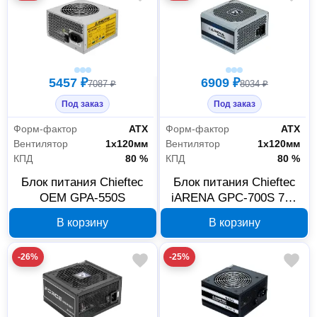
5457 ₽
6909 ₽
7087 ₽
8034 ₽
Под заказ
Под заказ
Форм-фактор
АТХ
Форм-фактор
АТХ
Вентилятор
1х120мм
Вентилятор
1х120мм
КПД
80 %
КПД
80 %
Блок питания Chieftec
Блок питания Chieftec
OEM GPA-550S
iARENA GPC-700S 700
Вт ATX 2.3 OEM
В корзину
В корзину
-26%
-25%