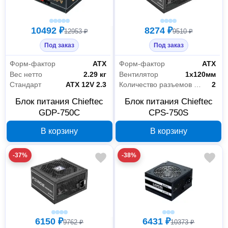
10492 ₽
8274 ₽
12953 ₽
9510 ₽
Под заказ
Под заказ
Форм-фактор
АТХ
Форм-фактор
АТХ
Вес нетто
2.29 кг
Вентилятор
1х120мм
Стандарт
ATX 12V 2.3
Количество разъемов MOLEX
2
Блок питания Chieftec
Блок питания Chieftec
GDP-750C
CPS-750S
В корзину
В корзину
-37%
-38%
6150 ₽
6431 ₽
9762 ₽
10373 ₽