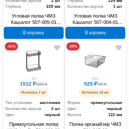
Количество ярусов
2 шт
Глубина
229 мм
Глубина
229 мм
Количество ярусов
1 шт
Угловая полка ЧМЗ
Угловая полка ЧМЗ
Кашалот 507-005-01
Кашалот 507-004-01
22.9x22.9x38.3 см
22.9x22.9x12.5 см
В корзину
В корзину
-41%
-25%
1512 ₽
525 ₽
2563 ₽
700 ₽
Осталось 7 шт
Осталось 10 шт
Тип установки
настенная
Форма
прямоугольная
Количество ярусов
2 шт
Цвет
черный
Цвет
черный
Высота
122 мм
Прямоугольная полка
Полка-органайзер ЧМЗ