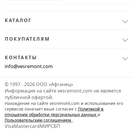
КАТАЛОГ
Сантехника
13
Мебель для ванной комнаты
13
ПОКУПАТЕЛЯМ
Офис и дом
2
КОНТАКТЫ
Хозяйственные товары
2
info@vesremont.com
© 1997 - 2026 ООО «Афганец»
Информация на сайте vesremont.com не является
публичной офертой.
Нахождение на сайте vesremont.com и использование его
сервисов означает ваше согласие с
Политикой в
отношении обработки персональных данных
и
Пользовательским соглашением
.
Visa
Mastercard
МИР
СБП