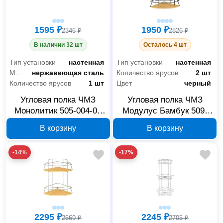
1595 ₽
1950 ₽
2346 ₽
2826 ₽
В наличии 32 шт
Осталось 4 шт
Тип установки
настенная
Тип установки
настенная
Материал
нержавеющая сталь
Количество ярусов
2 шт
Количество ярусов
1 шт
Цвет
черный
Угловая полка ЧМЗ
Угловая полка ЧМЗ
Монолитик 505-004-01
Модулус Бамбук 509-
20x20x7.3 см
005-02 22x22x37.4 см
В корзину
В корзину
-14%
-17%
2295 ₽
2245 ₽
2669 ₽
2705 ₽