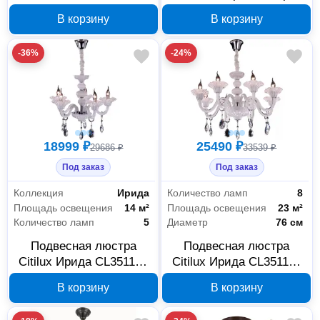
CL127141
В корзину
В корзину
-36%
-24%
18999 ₽
25490 ₽
29686 ₽
33539 ₽
Под заказ
Под заказ
Коллекция
Ирида
Количество ламп
8
Площадь освещения
14 м²
Площадь освещения
23 м²
Количество ламп
5
Диаметр
76 см
Подвесная люстра
Подвесная люстра
Citilux Ирида CL351150
Citilux Ирида CL351180
белая
белая
В корзину
В корзину