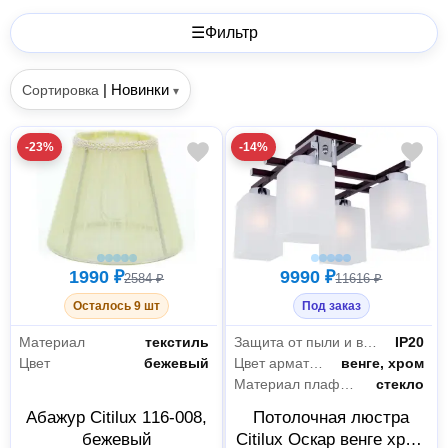
☰
Фильтр
|
Новинки
Сортировка
▾
-23%
-14%
1990 ₽
9990 ₽
2584 ₽
11616 ₽
Осталось 9 шт
Под заказ
Материал
текстиль
Защита от пыли и влаги
IP20
Цвет
бежевый
Цвет арматуры
венге, хром
Материал плафона
стекло
Абажур Citilux 116-008,
Потолочная люстра
бежевый
Citilux Оскар венге хром