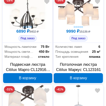
-18%
-34%
6890 ₽
9990 ₽
8402 ₽
15136 ₽
Под заказ
Под заказ
Мощность лампочки
75 Вт
Количество ламп
6
Мощность светильника
450 Вт
Площадь освещения
25 м²
Материал плафона
стекло
Тип крепления
планка
Подвесная люстра
Потолочная люстра
Citilux Марго CL129161,
Citilux Маркус CL123161
венге хром
В корзину
В корзину
-31%
-41%