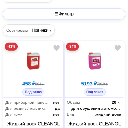
☰
Фильтр
|
Новинки
Сортировка
▾
-43%
-34%
458 ₽
5193 ₽
804 ₽
7868 ₽
Под заказ
Под заказ
Для приборной панели
нет
Объем
20 кг
Для резины/пластика
да
Назначение
для осушения автомобиля
Для кожи
нет
Вид
жидкий воск
Жидкий воск CLEANOL
Жидкий воск CLEANOL