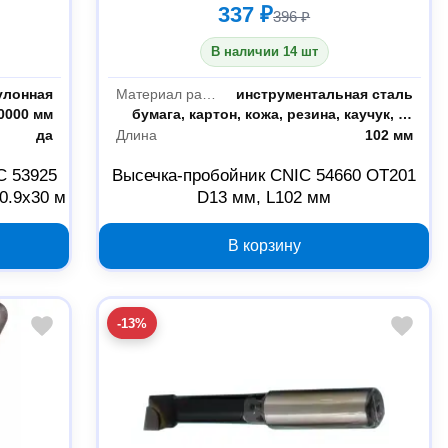
337 ₽
396 ₽
В наличии 14 шт
улонная
Материал рабочей части
инструментальная сталь
0000 мм
Пробиваемый материал
бумага, картон, кожа, резина, каучук, ткань
да
Длина
102 мм
C 53925
Высечка-пробойник CNIC 54660 OT201
0.9х30 м
D13 мм, L102 мм
В корзину
-13%