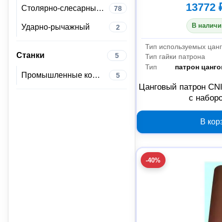
13772 
Столярно-слесарный инструмент
78
В наличи
Ударно-рычажный
2
Тип используемых цанг
Станки
5
Тип гайки патрона
Тип
патрон цанго
Промышленные компоненты
5
Цанговый патрон CN
с набор
В кор
-40%