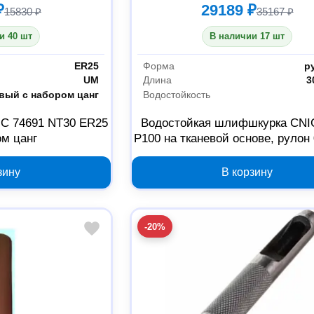
₽
29189 ₽
15830 ₽
35167 ₽
и 40 шт
В наличии 17 шт
ER25
Форма
р
UM
Длина
3
вый с набором цанг
Водостойкость
IC 74691 NT30 ER25
Водостойкая шлифшкурка CNI
ом цанг
P100 на тканевой основе, рулон 
зину
В корзину
-20%