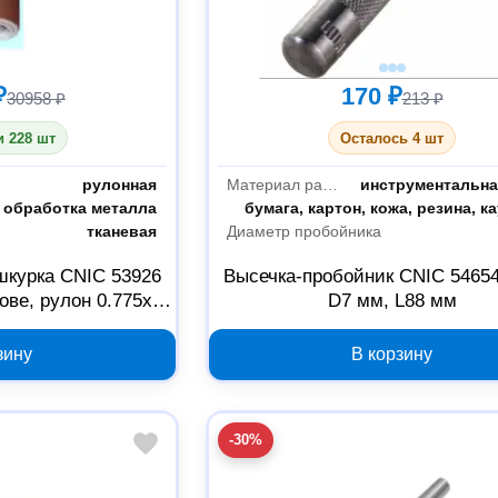
₽
170 ₽
30958 ₽
213 ₽
 228 шт
Осталось 4 шт
рулонная
Материал рабочей части
инструментальна
обработка металла
Пробиваемый материал
тканевая
Диаметр пробойника
курка CNIC 53926
Высечка-пробойник CNIC 5465
ове, рулон 0.775х20
D7 мм, L88 мм
зину
В корзину
-30%