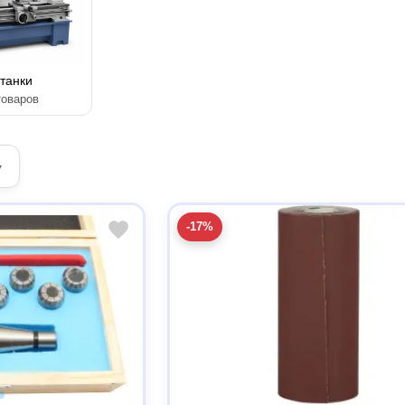
танки
товаров
▾
-17%