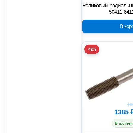
Роликовый радиальн
50411 641
В кор
-42%
1385 
В наличи