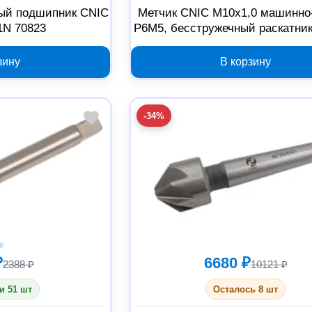
ый подшипник CNIC
Метчик CNIC М10x1,0 машинно
1N 70823
Р6М5, бесстружечный раскатни
зину
В корзину
-34%
₽
6680 ₽
2388 ₽
10121 ₽
и 51 шт
Осталось 8 шт