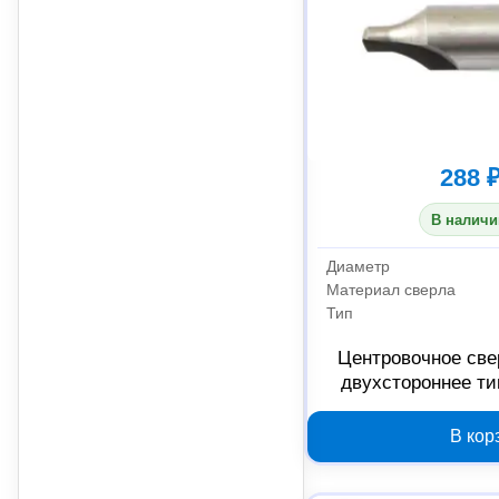
288 
В наличи
Диаметр
Материал сверла
Тип
Центровочное св
двухстороннее ти
В кор