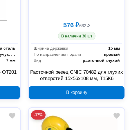
576 ₽
662 ₽
В наличии 30 шт
я сталь
Ширина державки
15 мм
бумага, картон, кожа, резина, каучук, ткань
По направлению подачи
правый
7 мм
Вид
расточной глухой
4 OT201
Расточной резец CNIC 70482 для глухих
отверстий 15х56х108 мм, Т15К6
В корзину
-17%