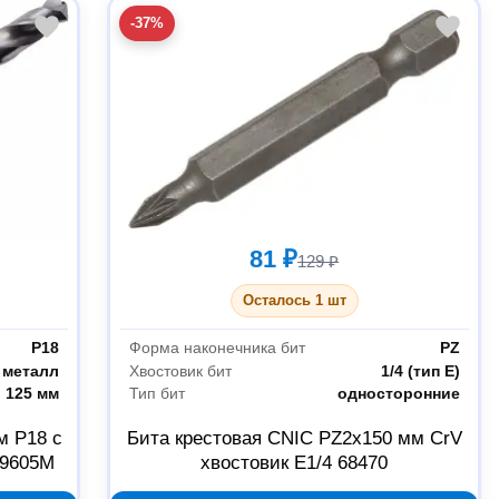
-37%
81 ₽
129 ₽
Осталось 1 шт
Р18
Форма наконечника бит
PZ
металл
Хвостовик бит
1/4 (тип Е)
125 мм
Тип бит
односторонние
м Р18 с
Бита крестовая CNIC PZ2x150 мм CrV
9605М
хвостовик E1/4 68470