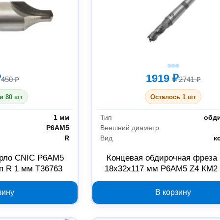
₽
1919 ₽
450 ₽
2741 ₽
и 80 шт
Осталось 1 шт
1 мм
Тип
обд
Р6АМ5
Внешний диаметр
R
Вид
к
ерло CNIC Р6АМ5
Концевая обдирочная фреза
п R 1 мм Т36763
18x32x117 мм Р6АМ5 Z4 КМ2 
зину
В корзину