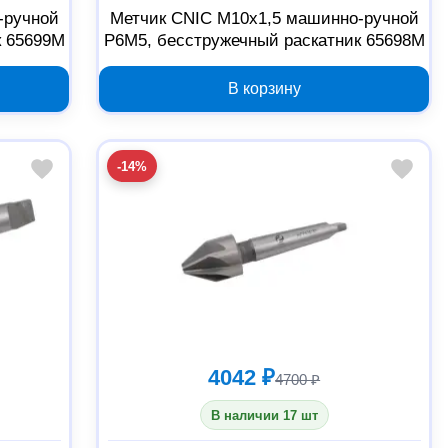
-ручной
Метчик CNIC М10x1,5 машинно-ручной
к 65699М
Р6М5, бесстружечный раскатник 65698М
В корзину
-14%
4042 ₽
4700 ₽
В наличии 17 шт