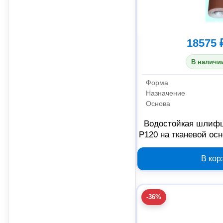
18575 
В наличии
Форма
Назначение
Основа
Водостойкая шлифш
P120 на тканевой осн
м
В кор
-36%