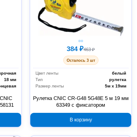
384 ₽
463 ₽
Осталось 3 шт
ирочная
Цвет ленты
белый
18 мм
Тип
рулетка
онцевая
Размер ленты
5м х 19мм
 CNIC
Рулетка CNIC CR-G48 5G48E 5 м 19 мм
58131
63349 с фиксатором
В корзину