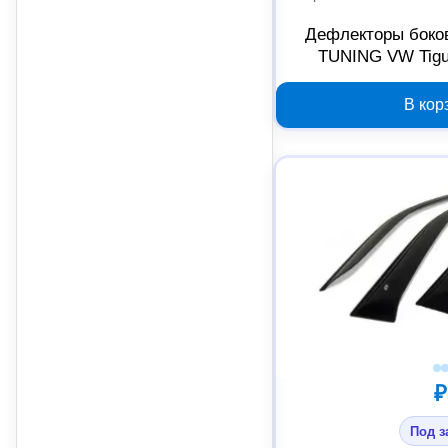
Дефлекторы боко
TUNING VW Tigua
2000000
В кор
₽
Под з