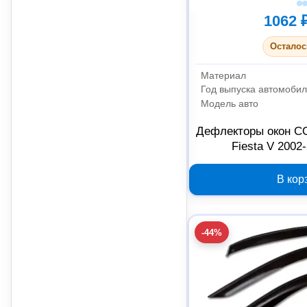
1062 
Осталос
Материал
Год выпуска автомоби
Модель авто
Дефлекторы окон C
Fiesta V 2002
В кор
-44%