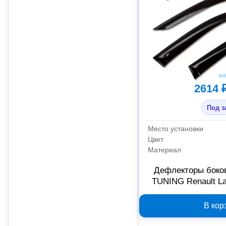
2614 
Под з
Место установки
Цвет
Материал
Дефлекторы боко
TUNING Renault La
RE12601 200
В кор