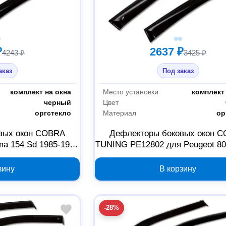
₽
2637 ₽
4243 ₽
3425 ₽
аказ
Под заказ
комплект на окна
Место установки
комплект 
черный
Цвет
оргстекло
Материал
ор
вых окон COBRA
Дефлекторы боковых окон 
ma 154 Sd 1985-1996
TUNING PE12802 для Peugeot 807
116594
C8 2002-2014, 2000000131
зину
В корзину
-28%