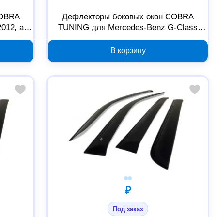
COBRA
Дефлекторы боковых окон COBRA
012, арт.
TUNING для Mercedes-Benz G-Class
W463 с хромированным молдингом
2000000297439
В корзину
₽
Под заказ