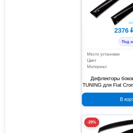
2376 
Под з
Место установки
Цвет
Материал
Дефлекторы боко
TUNING для Fiat Cro
2000000
В кор
-29%