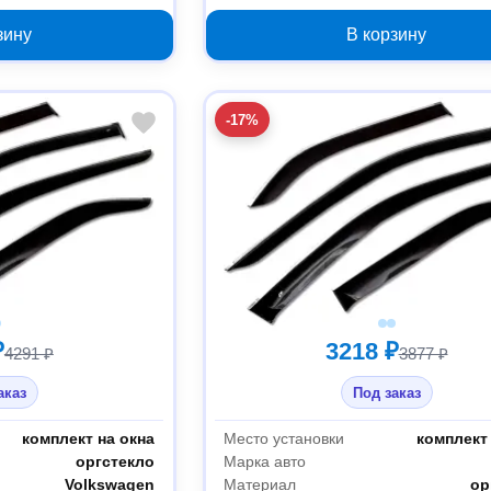
000073736
2001-2006 200000012021
зину
В корзину
-17%
₽
3218 ₽
4291 ₽
3877 ₽
аказ
Под заказ
комплект на окна
Место установки
комплект 
оргстекло
Марка авто
Volkswagen
Материал
ор