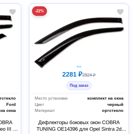
-22%
2281 ₽
2924 ₽
Под заказ
гстекло
Место установки
комплект на окна
Ford
Цвет
черный
на окна
Материал
оргстекло
COBRA
Дефлекторы боковых окон COBRA
o III Sd
TUNING OE14396 для Opel Sintra 2d