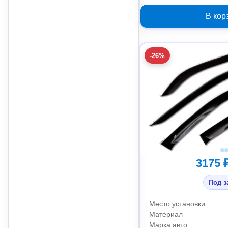
2014 2000
В кор
-26%
3175 
Под з
Место установки
Материал
Марка авто