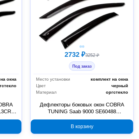
2732 ₽
3252 ₽
Под заказ
на окна
Место установки
комплект на окна
гстекло
Цвет
черный
Материал
оргстекло
COBRA
Дефлекторы боковых окон COBRA
613CR
TUNING Saab 9000 SE60488
2000000133836
В корзину