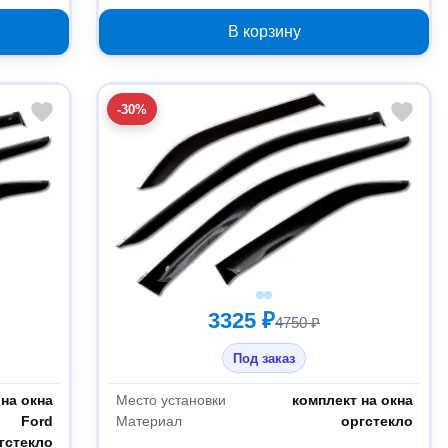
8
1996-1999 2000000120812
В корзину
-30%
3325 ₽
4750 ₽
Под заказ
на окна
Место установки
комплект на окна
Ford
Материал
оргстекло
гстекло