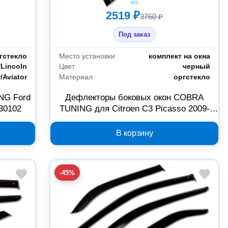
2519 ₽
3760 ₽
Под заказ
гстекло
Место установки
комплект на окна
/Lincoln
Цвет
черный
/Aviator
Материал
оргстекло
NG Ford
Дефлекторы боковых окон COBRA
F30102
TUNING для Citroen C3 Picasso 2009-
2013 2000000132044
В корзину
-45%