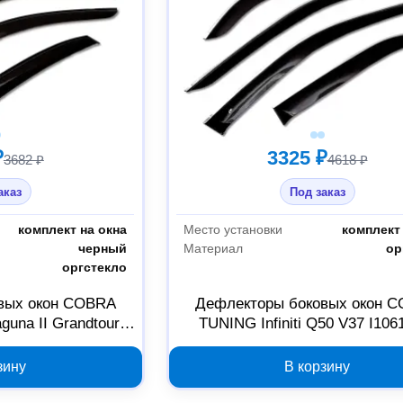
₽
3325 ₽
3682 ₽
4618 ₽
аказ
Под заказ
комплект на окна
Место установки
комплект 
черный
Материал
ор
оргстекло
вых окон COBRA
Дефлекторы боковых окон 
guna II Grandtour
TUNING Infiniti Q50 V37 I10
0000112602
2000000099378
зину
В корзину