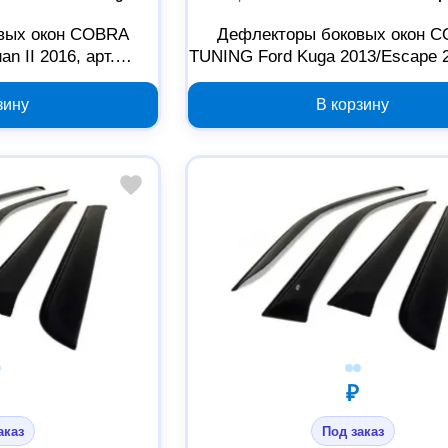
вых окон COBRA
Дефлекторы боковых окон 
n II 2016, арт.
TUNING Ford Kuga 2013/Escape 2
080642
2000000073927
зину
В корзину
₽
аказ
Под заказ