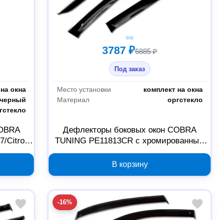
3787 ₽
6885 ₽
Под заказ
на окна
Место установки
комплект на окна
черный
Материал
оргстекло
гстекло
COBRA
Дефлекторы боковых окон COBRA
/Citroen
TUNING PE11813CR с хромированным
375
молдингом для Peugeot 2008 5D 2013,
2000000116006
В корзину
-16%