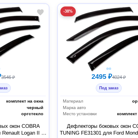
-38%
₽
2495 ₽
3546 ₽
4024 ₽
аказ
Под заказ
комплект на окна
Материал
ор
черный
Марка авто
оргстекло
Место установки
комплект 
вых окон COBRA
Дефлекторы боковых окон 
Renault Logan II Sd
TUNING FE31301 для Ford Monde