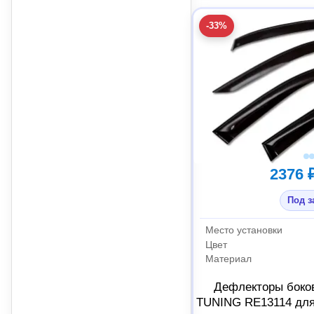
-33%
2376 
Под з
Место установки
Цвет
Материал
Дефлекторы боко
TUNING RE13114 для 