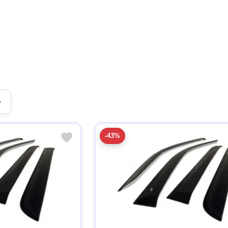
▾
-43%