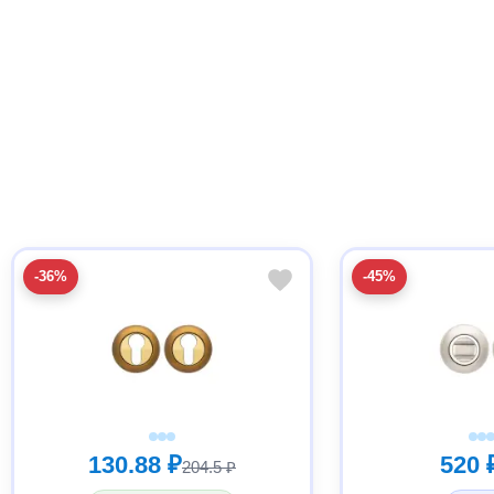
-36%
-45%
130.88 ₽
520 
204.5 ₽