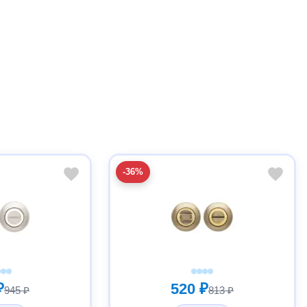
-36%
₽
520 ₽
945 ₽
813 ₽