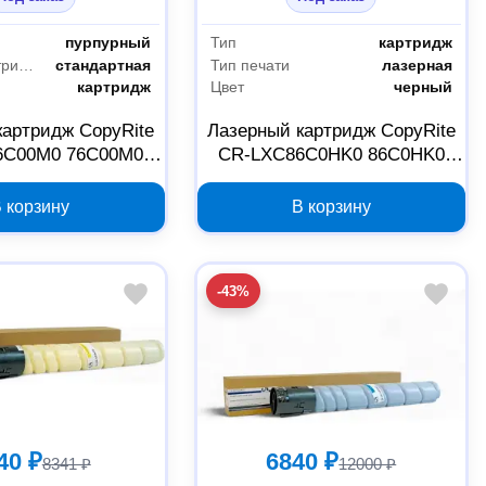
пурпурный
Тип
картридж
Емкость картриджа
стандартная
Тип печати
лазерная
картридж
Цвет
черный
картридж CopyRite
Лазерный картридж CopyRite
6C00M0 76C00M0
CR-LXC86C0HK0 86C0HK0
ый для Lexmark
черный для Lexmark
 корзину
В корзину
-43%
40 ₽
6840 ₽
8341 ₽
12000 ₽