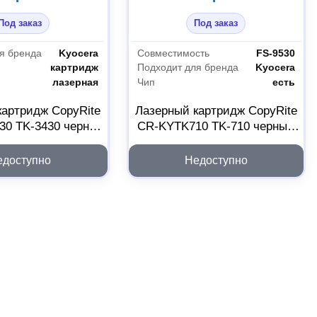
Под заказ
Под заказ
я бренда
Kyocera
Совместимость
FS-9530
картридж
Подходит для бренда
Kyocera
лазерная
Чип
есть
картридж CopyRite
Лазерный картридж CopyRite
30 TK-3430 черный
CR-KYTK710 TK-710 черный
2024900
для Kyocera FS-9530 2024919
едоступно
Недоступно