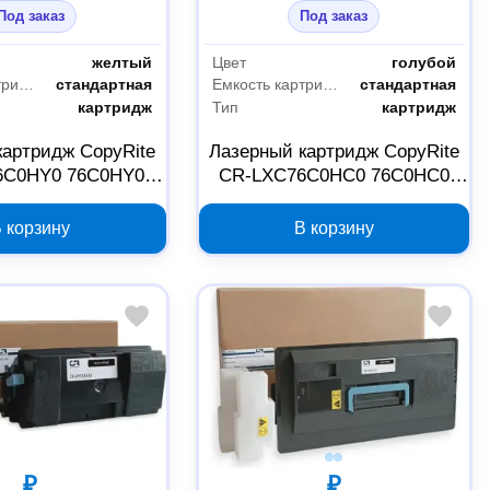
Под заказ
Под заказ
желтый
Цвет
голубой
Емкость картриджа
стандартная
Емкость картриджа
стандартная
картридж
Тип
картридж
картридж CopyRite
Лазерный картридж CopyRite
6C0HY0 76C0HY0
CR-LXC76C0HC0 76C0HC0
й для Lexmark
голубой для Lexmark
 корзину
В корзину
₽
₽