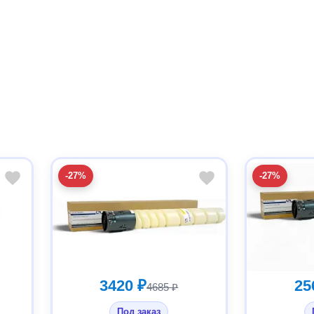
-27%
-27%
3420 ₽
25
4685 ₽
Под заказ