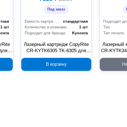
Под заказ
ртная
Емкость картриджа
стандартная
Подходит дл
1 шт
Количество в упаковке
1 шт
Тип
ocera
Подходит для бренда
Kyocera
Тип печати
yRite
Лазерный картридж CopyRite
Лазерный 
для
CR-KYTK6305 TK-6305 для
CR-KYTK34
12
Kyocera черный 2024974
В корзину
Н