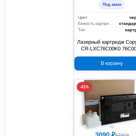
Под заказ
Цвет
че
Емкость картриджа
станда
Тип
карт
Лазерный картридж Cop
CR-LXC76C00K0 76C0
черный для Lexmar
В корзину
-41%
3090 ₽
5237 ₽