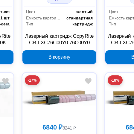
ртная
Цвет
желтый
Цвет
1 шт
Емкость картриджа
стандартная
ocera
Тип
картридж
Тип
yRite
Лазерный картридж CopyRite
Лазерный 
80K
CR-LXC76C00Y0 76C00Y0
CR-LXC7
желтый для Lexmark
пурпурн
В корзину
В
-17%
-18%
6840 ₽
68
8241 ₽