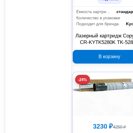
Емкость картриджа
станда
Количество в упаковке
Подходит для бренда
Ky
Лазерный картридж Cop
CR-KYTK5280K TK-52
черный 2020804
В корзину
-24%
3230 ₽
4250 ₽