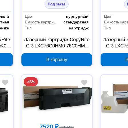
Под заказ
рный
Цвет
пурпурный
Цвет
ртная
Емкость картриджа
стандартная
ридж
Тип
картридж
Тип
yRite
Лазерный картридж CopyRite
Лазерный 
0K0
CR-LXC76C0HM0 76C0HM0
CR-LXC7
k
пурпурный для Lexmark
желты
В корзину
В
-43%
7520 ₽
13193 ₽