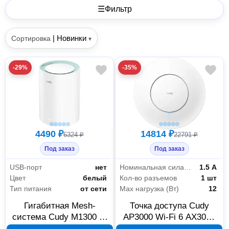
☰
Фильтр
|
Новинки
Сортировка
▾
-29%
-35%
4490 ₽
14814 ₽
6324 ₽
22791 ₽
Под заказ
Под заказ
USB-порт
нет
Номинальная сила тока
1.5 А
Цвет
белый
Кол-во разъемов
1 шт
Тип питания
от сети
Max нагрузка (Вт)
12
Гигабитная Mesh-
Точка доступа Cudy
система Cudy M1300 1-
AP3000 Wi-Fi 6 AX3000
Pack AC1200 белая
2,4/5 ГГц 10000149055