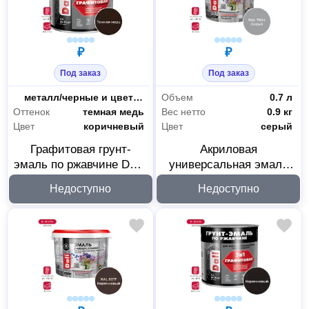
₽
₽
Под заказ
Под заказ
Основания
металл/черные и цветные металлы/сталь
Объем
0.7 л
Оттенок
темная медь
Вес нетто
0.9 кг
Цвет
коричневый
Цвет
серый
Графитовая грунт-
Акриловая
эмаль по ржавчине DALI
универсальная эмаль
3 в 1 темная медь 10 л
DALI полуматовая
Недоступно
Недоступно
221462
серая RAL 7004 0.9 кг
221446