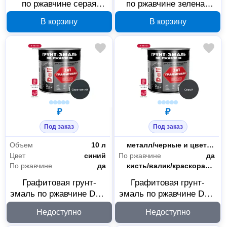
по ржавчине серая
по ржавчине зеленая
графит RAL 7024 0.75 л,
RAL 6029 0.23 л, арт.
В корзину
В корзину
арт. 232348
53574
₽
₽
Под заказ
Под заказ
Объем
10 л
Основания
металл/черные и цветные металлы/сталь
Цвет
синий
По ржавчине
да
По ржавчине
да
Способ нанесения
кисть/валик/краскораспылитель
Графитовая грунт-
Графитовая грунт-
эмаль по ржавчине DALI
эмаль по ржавчине DALI
3 в 1 серо-синяя 10 л
3 в 1 серая 10 л 221461
Недоступно
Недоступно
221460