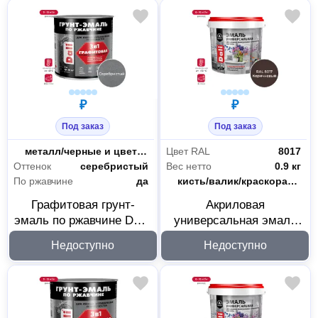
₽
₽
Под заказ
Под заказ
Основания
металл/черные и цветные металлы/сталь
Цвет RAL
8017
Оттенок
серебристый
Вес нетто
0.9 кг
По ржавчине
да
Способ нанесения
кисть/валик/краскораспылитель
Графитовая грунт-
Акриловая
эмаль по ржавчине DALI
универсальная эмаль
3 в 1 серебристая 10 л
DALI RAL 8017
Недоступно
Недоступно
221459
коричневая
полуматовая 0.9 кг
221444