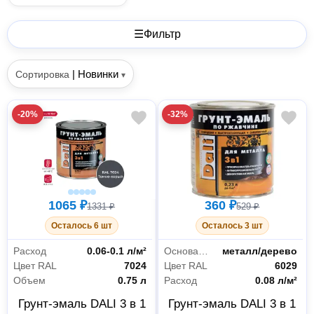
☰
Фильтр
|
Новинки
Сортировка
▾
-20%
-32%
1065 ₽
360 ₽
1331 ₽
529 ₽
Осталось 6 шт
Осталось 3 шт
Расход
0.06-0.1 л/м²
Основания
металл/дерево
Цвет RAL
7024
Цвет RAL
6029
Объем
0.75 л
Расход
0.08 л/м²
Грунт-эмаль DALI 3 в 1
Грунт-эмаль DALI 3 в 1