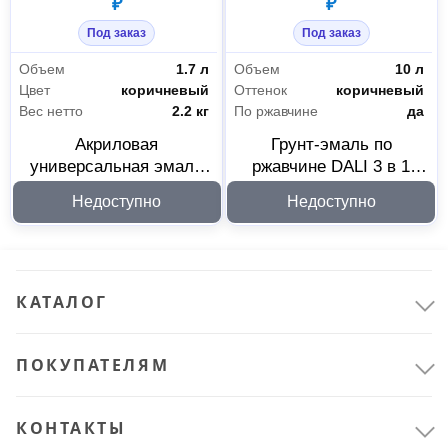
₽
₽
Под заказ
Под заказ
Объем
1.7 л
Объем
10 л
Цвет
коричневый
Оттенок
коричневый
Вес нетто
2.2 кг
По ржавчине
да
Акриловая
Грунт-эмаль по
универсальная эмаль
ржавчине DALI 3 в 1
DALI полуматовая
коричневая 10 л 221458
Недоступно
Недоступно
коричневая RAL 8017
2.2 кг 221445
КАТАЛОГ
ПОКУПАТЕЛЯМ
КОНТАКТЫ