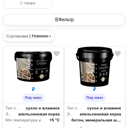
2 товара
☰
Фильтр
|
Новинки
Сортировка
▾
₽
₽
Под заказ
Под заказ
Тип помещения
сухое и влажное
Тип помещения
сухое и влажное
Эффект
апельсиновая корка
Эффект
апельсиновая корка
Min температура использования
+5 °С
Поверхность применения
бетон, минеральная штукатурка, шпатлеванные поверхности, системы теплоизоляции фасадов