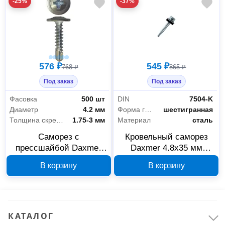
-25%
-37%
576 ₽
545 ₽
768 ₽
865 ₽
Под заказ
Под заказ
Фасовка
500 шт
DIN
7504-K
Диаметр
4.2 мм
Форма головки
шестигранная
Толщина скрепляемых материалов
1.75-3 мм
Материал
сталь
Саморез с
Кровельный саморез
прессшайбой Daxmer
Daxmer 4.8х35 мм
ПШС 4,2x19 цинк
оцинкованный 250 шт
В корзину
В корзину
сверло 00-00468492
09271
КАТАЛОГ