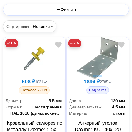
☰
Фильтр
|
Новинки
Сортировка
▾
-41%
-32%
608 ₽
1894 ₽
1031 ₽
2785 ₽
Осталось 2 шт
Под заказ
Диаметр
5.5 мм
Длина
120 мм
Форма головки
шестигранная
Диаметр монтажных отверстий
4.5 мм
Цвет RAL
RAL 1018 (цинково-жёлтый)
Материал
сталь
Кровельный саморез по
Анкерный уголок
металлу Daxmer 5,5x19
Daxmer KUL 40х120