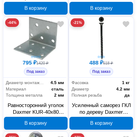
RAL 1018 04268, 250 шт.
40х120х40х2 мм, 50 шт,
В корзину
В корзину
40х120
-44%
-21%
795 ₽
488 ₽
1420 ₽
618 ₽
Под заказ
Под заказ
Диаметр монтажных отверстий
4.5 мм
Фасовка
1 кг
Материал
сталь
Диаметр
4.2 мм
Толщина металла
2 мм
Полная резьба
да
Равносторонний уголок
Усиленный саморез ГКЛ
Daxmer KUR-40х80
по дереву Daxmer
40×40×80×2 мм, 25 шт.
335572 4,2х70 мм, 1 кг
В корзину
В корзину