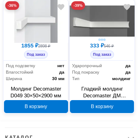
-36%
-39%
1855 ₽
333 ₽
2898 ₽
546 ₽
Под заказ
Под заказ
Под подсветку
нет
Ударопрочный
да
Влагостойкий
да
Под покраску
да
Ширина
30 мм
Тип
молдинг
Молдинг Decomaster
Гладкий молдинг
D049 30×50×2900 мм
Decomaster ДМ
25×8×2000 мм D046
В корзину
В корзину
Строительные материалы
18
КАТАЛОГ