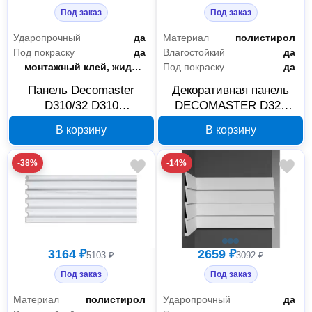
Под заказ
Под заказ
Ударопрочный
да
Материал
полистирол
Под покраску
да
Влагостойкий
да
Способ монтажа
монтажный клей, жидкие гвозди
Под покраску
да
Панель Decomaster
Декоративная панель
D310/32 D310
DECOMASTER D326
100×7×2900 мм
210х13х2900 мм
В корзину
В корзину
-38%
-14%
3164 ₽
2659 ₽
5103 ₽
3092 ₽
Под заказ
Под заказ
Материал
полистирол
Ударопрочный
да