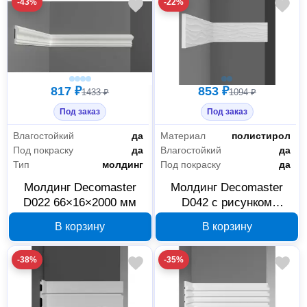
-43%
-22%
817 ₽
853 ₽
1433 ₽
1094 ₽
Под заказ
Под заказ
Влагостойкий
да
Материал
полистирол
Под покраску
да
Влагостойкий
да
Тип
молдинг
Под покраску
да
Молдинг Decomaster
Молдинг Decomaster
D022 66×16×2000 мм
D042 с рисунком
80×8×2000 мм
В корзину
В корзину
-38%
-35%