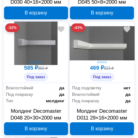
D030 40×16×2000 мм
D045 50×8×2000 мм
В корзину
В корзину
-32%
-43%
585 ₽
469 ₽
860 ₽
823 ₽
Под заказ
Под заказ
Влагостойкий
да
Под подсветку
нет
Под покраску
да
Влагостойкий
да
Тип
молдинг
Под покраску
да
Молдинг Decomaster
Молдинг Decomaster
D048 20×30×2000 мм
D011 29×16×2000 мм
В корзину
В корзину