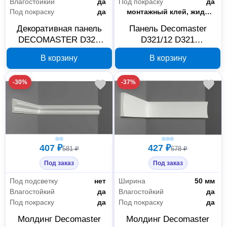
Влагостойкий
да
Под покраску
да
Под покраску
да
Способ монтажа
монтажный клей, жидкие гвозди
Декоративная панель
Панель Decomaster
DECOMASTER D327
D321/12 D321
205х15х2900 мм
200×11×2900 мм
В корзину
В корзину
-30%
-37%
407 ₽
427 ₽
581 ₽
678 ₽
Под заказ
Под заказ
Под подсветку
нет
Ширина
50 мм
Влагостойкий
да
Влагостойкий
да
Под покраску
да
Под покраску
да
Молдинг Decomaster
Молдинг Decomaster