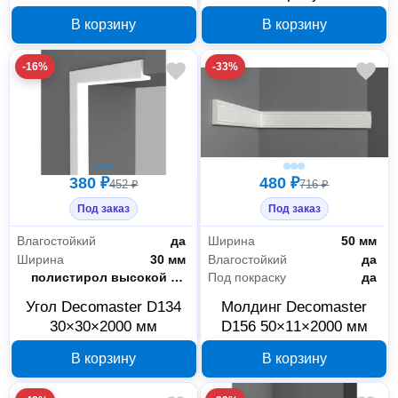
2900x122x12 мм
30×8×2000 мм
В корзину
В корзину
-16%
-33%
380 ₽
480 ₽
452 ₽
716 ₽
Под заказ
Под заказ
Влагостойкий
да
Ширина
50 мм
Ширина
30 мм
Влагостойкий
да
Материал
полистирол высокой плотности
Под покраску
да
Угол Decomaster D134
Молдинг Decomaster
30×30×2000 мм
D156 50×11×2000 мм
В корзину
В корзину