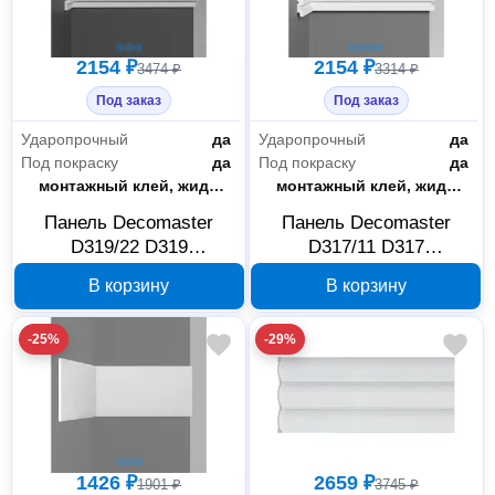
2154 ₽
2154 ₽
3474 ₽
3314 ₽
Под заказ
Под заказ
Ударопрочный
да
Ударопрочный
да
Под покраску
да
Под покраску
да
Способ монтажа
монтажный клей, жидкие гвозди
Способ монтажа
монтажный клей, жидкие гвозди
Панель Decomaster
Панель Decomaster
D319/22 D319
D317/11 D317
122×12×2900 мм
122×12×2900 мм
В корзину
В корзину
-25%
-29%
1426 ₽
2659 ₽
1901 ₽
3745 ₽