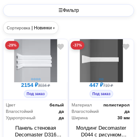
☰
Фильтр
|
Новинки
Сортировка
▾
-29%
-37%
2154 ₽
447 ₽
3034 ₽
710 ₽
Под заказ
Под заказ
Цвет
белый
Материал
полистирол
Влагостойкий
да
Влагостойкий
да
Ударопрочный
да
Ширина
30 мм
Панель стеновая
Молдинг Decomaster
Decomaster D316
D044 с рисунком