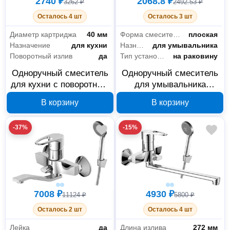
2740 ₽
2068.8 ₽
3262 ₽
2492.53 ₽
Осталось 4 шт
Осталось 3 шт
Диаметр картриджа
40 мм
Форма смесителя
плоская
Назначение
для кухни
Назначение
для умывальника
Поворотный излив
да
Тип установки
на раковину
Одноручный смеситель
Одноручный смеситель
для кухни с поворотным
для умывальника
изливом Decoroom
Decoroom DR71011
В корзину
В корзину
DR71018
-37%
-15%
7008 ₽
4930 ₽
11124 ₽
5800 ₽
Осталось 2 шт
Осталось 4 шт
Лейка
да
Длина излива
272 мм