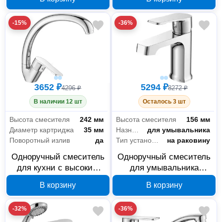
поворотным изливом
-15%
-36%
3652 ₽
5294 ₽
4296 ₽
8272 ₽
В наличии 12 шт
Осталось 3 шт
Высота смесителя
242 мм
Высота смесителя
156 мм
Диаметр картриджа
35 мм
Назначение
для умывальника
Поворотный излив
да
Тип установки
на раковину
Одноручный смеситель
Одноручный смеситель
для кухни с высоким
для умывальника
поворотным изливом
Decoroom DR23011
В корзину
В корзину
Decoroom DR23021
-32%
-36%