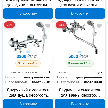
для кухни с вытяжным
для кухни с высоким
изливом Decoroom
поворотным изливом
В корзину
В корзину
DR70023
Decoroom DR70021
-24%
-28%
3866 ₽
5060 ₽
5087 ₽
7028 ₽
Осталось 6 шт
В наличии 17 шт
Количество режимов лейки
1
Лейка
да
Тип смесителя
двухрычажный
Тип смесителя
двухрычажный
Тип установки
настенный
Тип установки
настенный
Двуручный смеситель
Двуручный смеситель
для душа decoroom
для ванны decoroom
DR54055
DR54045 с поворотным
В корзину
В корзину
изливом 300 мм