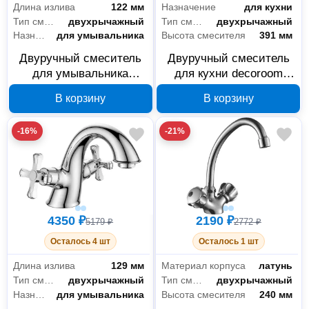
Длина излива
122 мм
Назначение
для кухни
Тип смесителя
двухрычажный
Тип смесителя
двухрычажный
Назначение
для умывальника
Высота смесителя
391 мм
Двуручный смеситель
Двуручный смеситель
для умывальника
для кухни decoroom
decoroom DR53012 с
DR52028 с высоким
В корзину
В корзину
поворотным изливом
поворотным изливом
-16%
-21%
4350 ₽
2190 ₽
5179 ₽
2772 ₽
Осталось 4 шт
Осталось 1 шт
Длина излива
129 мм
Материал корпуса
латунь
Тип смесителя
двухрычажный
Тип смесителя
двухрычажный
Назначение
для умывальника
Высота смесителя
240 мм