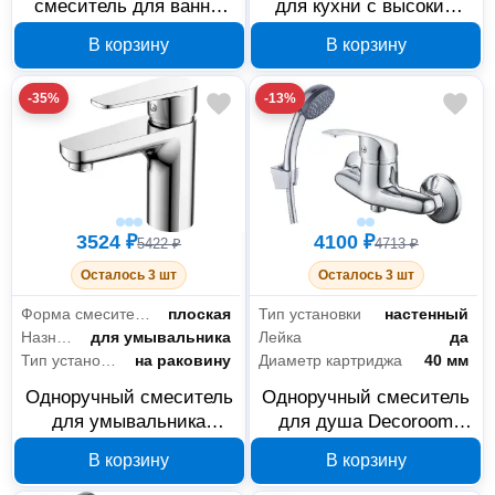
смеситель для ванны
для кухни с высоким
Decoroom DR72036
поворотным изливом
В корзину
В корзину
Decoroom DR72021
-35%
-13%
3524 ₽
4100 ₽
5422 ₽
4713 ₽
Осталось 3 шт
Осталось 3 шт
Форма смесителя
плоская
Тип установки
настенный
Назначение
для умывальника
Лейка
да
Тип установки
на раковину
Диаметр картриджа
40 мм
Одноручный смеситель
Одноручный смеситель
для умывальника
для душа Decoroom
Decoroom DR72011
DR71055
В корзину
В корзину