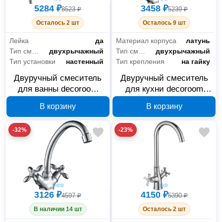
5284 ₽
3458 ₽
8523 ₽
5239 ₽
Осталось 2 шт
Осталось 9 шт
Лейка
да
Материал корпуса
латунь
Тип смесителя
двухрычажный
Тип смесителя
двухрычажный
Тип установки
настенный
Тип крепления
на гайку
Двуручный смеситель
Двуручный смеситель
для ванны decoroom
для кухни decoroom
DR53043 с поворотным
DR53028 с высоким
В корзину
В корзину
изливом 300 мм
поворотным изливом
-32%
-23%
3126 ₽
4150 ₽
4597 ₽
5390 ₽
В наличии 14 шт
Осталось 2 шт