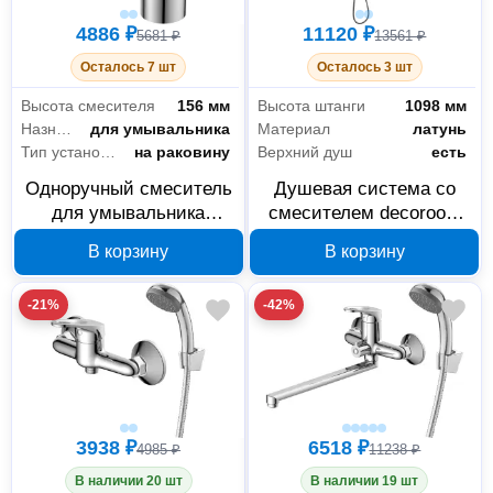
4886 ₽
11120 ₽
5681 ₽
13561 ₽
Осталось 7 шт
Осталось 3 шт
Высота смесителя
156 мм
Высота штанги
1098 мм
Назначение
для умывальника
Материал
латунь
Тип установки
на раковину
Верхний душ
есть
Одноручный смеситель
Душевая система со
для умывальника
смесителем decoroom
Decoroom DR22011
DR21070
В корзину
В корзину
-21%
-42%
Сантехника
63
Товары для ванной комнаты и туалета
63
3938 ₽
6518 ₽
4985 ₽
11238 ₽
В наличии 20 шт
В наличии 19 шт