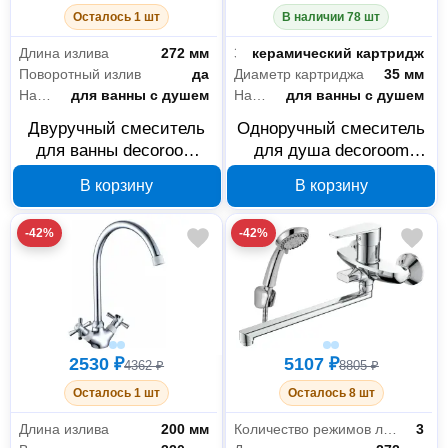
Осталось 1 шт
В наличии 78 шт
Длина излива
272 мм
Запорный клапан
керамический картридж
Поворотный излив
да
Диаметр картриджа
35 мм
Назначение
для ванны с душем
Назначение
для ванны с душем
Двуручный смеситель
Одноручный смеситель
для ванны decoroom
для душа decoroom
DR52043 с поворотным
DR21056
В корзину
В корзину
изливом
-42%
-42%
2530 ₽
5107 ₽
4362 ₽
8805 ₽
Осталось 1 шт
Осталось 8 шт
Длина излива
200 мм
Количество режимов лейки
3