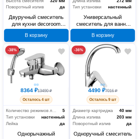
Высота смесителя
320 мм
Длина излива
272 мм
Поворотный излив
да
Тип установки
настенный
Двуручный смеситель
Универсальный
для кухни decoroom
смеситель для ванны
DR51028-White с
Decoroom DR72043 с
В корзину
В корзину
высоким поворотным
поворотным изливом
изливом
-38%
-36%
8364 ₽
4490 ₽
13490 ₽
7016 ₽
Осталось 4 шт
Осталось 9 шт
Количество режимов лейки
5
Диаметр картриджа
40 мм
Тип установки
настенный
Длина излива
203 мм
Лейка
да
Поворотный излив
да
Однорычажный
Одноручный смеситель