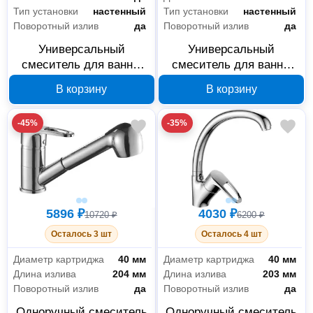
Тип установки
настенный
Тип установки
настенный
Поворотный излив
да
Поворотный излив
да
Универсальный
Универсальный
смеситель для ванны
смеситель для ванны
Decoroom DR70044 с
Decoroom DR70043 с
В корзину
В корзину
поворотным изливом
поворотным изливом
-45%
-35%
5896 ₽
4030 ₽
10720 ₽
6200 ₽
Осталось 3 шт
Осталось 4 шт
Диаметр картриджа
40 мм
Диаметр картриджа
40 мм
Длина излива
204 мм
Длина излива
203 мм
Поворотный излив
да
Поворотный излив
да
Одноручный смеситель
Одноручный смеситель