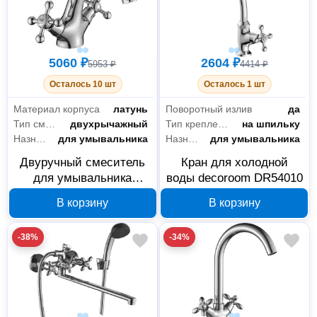
5060 ₽
2604 ₽
5953 ₽
4414 ₽
Осталось 10 шт
Осталось 1 шт
Материал корпуса
латунь
Поворотный излив
да
Тип смесителя
двухрычажный
Тип крепления
на шпильку
Назначение
для умывальника
Назначение
для умывальника
Двуручный смеситель
Кран для холодной
для умывальника
воды decoroom DR54010
decoroom DR54011
В корзину
В корзину
монолитный
-38%
-34%