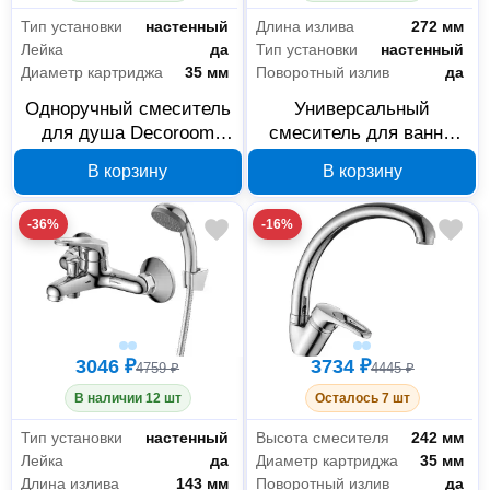
Тип установки
настенный
Длина излива
272 мм
Лейка
да
Тип установки
настенный
Диаметр картриджа
35 мм
Поворотный излив
да
Одноручный смеситель
Универсальный
для душа Decoroom
смеситель для ванны
DR21055
Decoroom DR21043 с
В корзину
В корзину
поворотным изливом
-36%
-16%
3046 ₽
3734 ₽
4759 ₽
4445 ₽
В наличии 12 шт
Осталось 7 шт
Тип установки
настенный
Высота смесителя
242 мм
Лейка
да
Диаметр картриджа
35 мм
Длина излива
143 мм
Поворотный излив
да