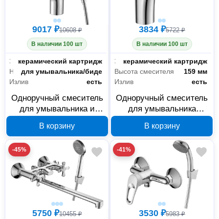
9017 ₽
3834 ₽
10608 ₽
5722 ₽
В наличии 100 шт
В наличии 100 шт
Запорный клапан
керамический картридж
Запорный клапан
керамический картридж
Назначение
для умывальника/биде
Высота смесителя
159 мм
Излив
есть
Излив
есть
Одноручный смеситель
Одноручный смеситель
для умывальника и
для умывальника
биде decoroom
decoroom DR70
В корзину
В корзину
DR70015, монолитный
DR70011, монолитный
-45%
-41%
5750 ₽
3530 ₽
10455 ₽
5983 ₽