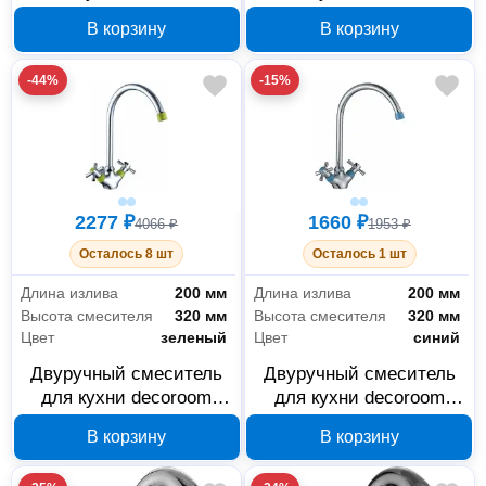
DR51028-Red с высоким
DR51028-Orange с
В корзину
В корзину
поворотным изливом
высоким поворотным
изливом
-44%
-15%
2277 ₽
1660 ₽
4066 ₽
1953 ₽
Осталось 8 шт
Осталось 1 шт
Длина излива
200 мм
Длина излива
200 мм
Высота смесителя
320 мм
Высота смесителя
320 мм
Цвет
зеленый
Цвет
синий
Двуручный смеситель
Двуручный смеситель
для кухни decoroom
для кухни decoroom
DR51028-Green с
DR51028-Blue с
В корзину
В корзину
высоким поворотным
высоким поворотным
изливом
изливом