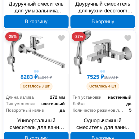
Двуручный смеситель
Двуручный смеситель
для умывальника
для кухни decoroom
decoroom DR52011
DR50028R с высоким
В корзину
В корзину
монолитный
поворотным изливом
-25%
-27%
8283 ₽
7525 ₽
11044 ₽
10308 ₽
Осталось 3 шт
Осталось 4 шт
Длина излива
272 мм
Тип установки
настенный
Тип установки
настенный
Лейка
да
Поворотный излив
да
Количество режимов лейки
5
Универсальный
Однорычажный
смеситель для ванны
смеситель для ванны
Decoroom DR23043 с
Decoroom DR23036
В корзину
В корзину