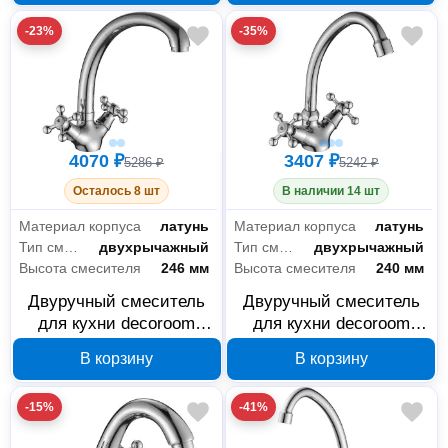
-23%
-35%
4070 ₽
3407 ₽
5286 ₽
5242 ₽
Осталось 8 шт
В наличии 14 шт
Материал корпуса
латунь
Материал корпуса
латунь
Тип смесителя
двухрычажный
Тип смесителя
двухрычажный
Высота смесителя
246 мм
Высота смесителя
240 мм
Двуручный смеситель
Двуручный смеситель
для кухни decoroom
для кухни decoroom
DR54029 с высоким
DR54028 с высоким
В корзину
В корзину
поворотным изливом
поворотным изливом
-15%
-41%