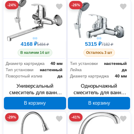
-24%
-26%
4168 ₽
5315 ₽
5484 ₽
7182 ₽
В наличии 14 шт
Осталось 3 шт
Диаметр картриджа
40 мм
Тип установки
настенный
Тип установки
настенный
Лейка
да
Поворотный излив
да
Диаметр картриджа
40 мм
Универсальный
Однорычажный
смеситель для ванны
смеситель для ванны
Decoroom DR71043 с
Decoroom DR71035
В корзину
В корзину
поворотным изливом
300 мм
-29%
-41%