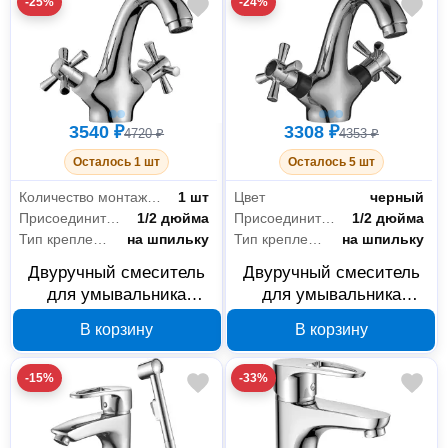
-25%
-24%
3540 ₽
3308 ₽
4720 ₽
4353 ₽
Осталось 1 шт
Осталось 5 шт
Количество монтажных отверстий
1 шт
Цвет
черный
Присоединительный размер
1/2 дюйма
Присоединительный размер
1/2 дюйма
Тип крепления
на шпильку
Тип крепления
на шпильку
Двуручный смеситель
Двуручный смеситель
для умывальника
для умывальника
decoroom DR51011-
decoroom DR51011-
В корзину
В корзину
White монолитный
Black монолитный
-15%
-33%