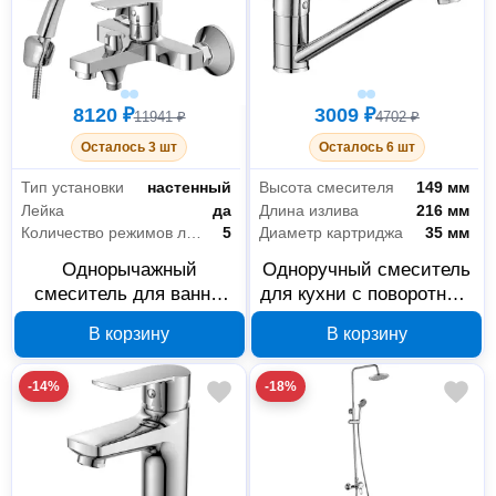
8120 ₽
3009 ₽
11941 ₽
4702 ₽
Осталось 3 шт
Осталось 6 шт
Тип установки
настенный
Высота смесителя
149 мм
Лейка
да
Длина излива
216 мм
Количество режимов лейки
5
Диаметр картриджа
35 мм
Однорычажный
Одноручный смеситель
смеситель для ванны
для кухни с поворотным
Decoroom DR22036
изливом Decoroom
В корзину
В корзину
DR22018
-14%
-18%