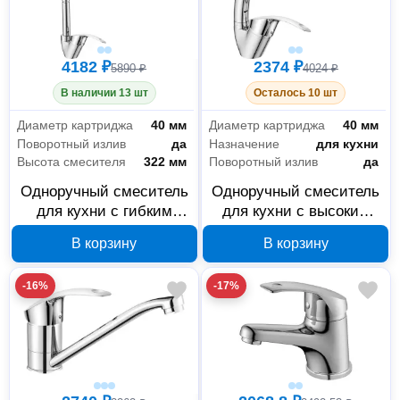
4182 ₽
2374 ₽
5890 ₽
4024 ₽
В наличии 13 шт
Осталось 10 шт
Диаметр картриджа
40 мм
Диаметр картриджа
40 мм
Поворотный излив
да
Назначение
для кухни
Высота смесителя
322 мм
Поворотный излив
да
Одноручный смеситель
Одноручный смеситель
для кухни с гибким
для кухни с высоким
изливом Decoroom
поворотным изливом
В корзину
В корзину
DR71022
Decoroom DR71021
-16%
-17%