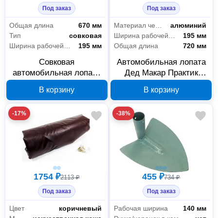
Под заказ
Под заказ
Общая длина
670 мм
Материал черенка
алюминий
Тип
совковая
Ширина рабочей части
195 мм
Ширина рабочей части
195 мм
Общая длина
720 мм
Совковая
Автомобильная лопата
автомобильная лопата
Дед Макар Практик
Дед Макар ДМ25 00-
ДМ19 синяя 00-
В корзину
В корзину
00014670
00014664
-17%
-38%
1754 ₽
455 ₽
2113 ₽
734 ₽
Под заказ
Под заказ
Цвет
коричневый
Рабочая ширина
140 мм