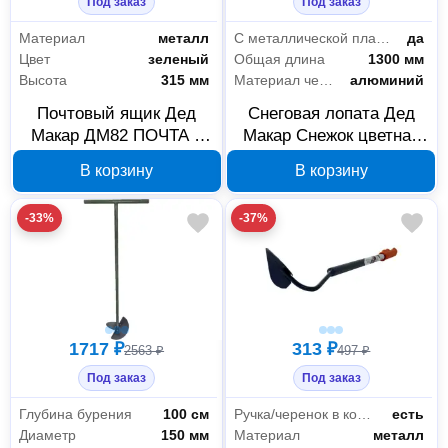
Под заказ
Под заказ
Материал
металл
С металлической планкой
да
Цвет
зеленый
Общая длина
1300 мм
Высота
315 мм
Материал черенка
алюминий
Почтовый ящик Дед
Снеговая лопата Дед
Макар ДМ82 ПОЧТА с
Макар Снежок цветная
замком, зеленый 00-
ДМ22 380x365 мм 00-
В корзину
В корзину
00014922
00014667
-33%
-37%
1717 ₽
313 ₽
2563 ₽
497 ₽
Под заказ
Под заказ
Глубина бурения
100 см
Ручка/черенок в комплекте
есть
Диаметр
150 мм
Материал
металл