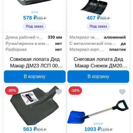
578 ₽
407 ₽
680 ₽
468 ₽
Под заказ
Под заказ
Длина рабочей части
330 мм
Материал черенка
алюминий
Ручка/черенок в комплекте
нет
С металлической планкой
да
Разборная
нет
Материал корпуса
пластик
Совковая лопата Дед
Снеговая лопата Дед
Макар ДМ23 ЛСП 00-
Макар Снежок ДМ20
00014668
380x365 мм 00-00014665
В корзину
В корзину
-30%
-16%
563 ₽
1003 ₽
804 ₽
1194 ₽