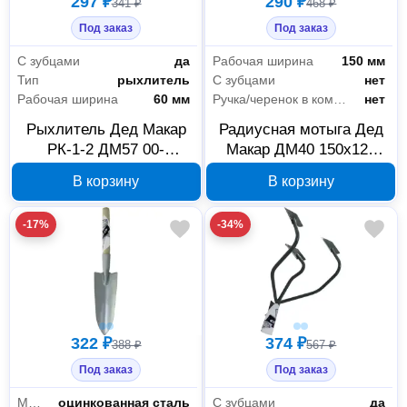
297 ₽
290 ₽
341 ₽
468 ₽
Под заказ
Под заказ
С зубцами
да
Рабочая ширина
150 мм
Тип
рыхлитель
С зубцами
нет
Рабочая ширина
60 мм
Ручка/черенок в комплекте
нет
Рыхлитель Дед Макар
Радиусная мотыга Дед
РК-1-2 ДМ57 00-
Макар ДМ40 150х125
00014704
мм 00-00014687
В корзину
В корзину
-17%
-34%
322 ₽
374 ₽
388 ₽
567 ₽
Под заказ
Под заказ
Материал корпуса
оцинкованная сталь
С зубцами
да