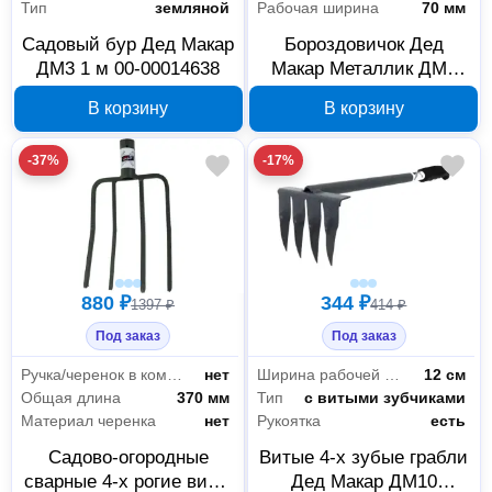
Тип
земляной
Рабочая ширина
70 мм
Садовый бур Дед Макар
Бороздовичок Дед
ДМ3 1 м 00-00014638
Макар Металлик ДМ1
00-00014636
В корзину
В корзину
-37%
-17%
880 ₽
344 ₽
1397 ₽
414 ₽
Под заказ
Под заказ
Ручка/черенок в комплекте
нет
Ширина рабочей части
12 см
Общая длина
370 мм
Тип
с витыми зубчиками
Материал черенка
нет
Рукоятка
есть
Садово-огородные
Витые 4-х зубые грабли
сварные 4-х рогие вилы
Дед Макар ДМ10