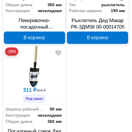
Общая длина
360 мм
Тип
рыхлитель
Конструкция
нескладная
Рабочая ширина
190 мм
Пекировочно-
Рыхлитель Дед Макар
посадочный
РК-3ДМ58 00-00014705
оцинкованный совок
Всё для сада
29
В корзину
В корзину
Дед Макар ДМ60 00-
00014708
Отдых в саду
1
-33%
Садовый инструмент и инвентарь
28
Офис и дом
6
Системы хранения
6
311 ₽
464 ₽
Под заказ
Крепёж
1
Ширина рабочей части
80 мм
Конструкция
нескладная
Метизы
1
Общая длина
360 мм
Посадочный совок Дед