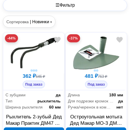
☰
Фильтр
|
Новинки
Сортировка
▾
-44%
-37%
362 ₽
481 ₽
646 ₽
763 ₽
Под заказ
Под заказ
С зубцами
да
Длина
180 мм
Тип
рыхлитель
Для подрезки кромок газона
да
Ширина рыхлителя
60 мм
Ручка/черенок в комплекте
нет
Рыхлитель 2-зубый Дед
Остроугольная мотыга
Макар Практик ДМ47 00-
Дед Макар МО-3 ДМ36
00014694
180 мм 00-00014683