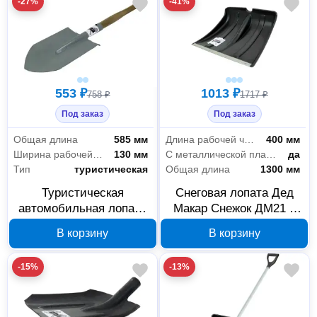
-27%
-41%
553 ₽
1013 ₽
758 ₽
1717 ₽
Под заказ
Под заказ
Общая длина
585 мм
Длина рабочей части
400 мм
Ширина рабочей части
130 мм
С металлической планкой
да
Тип
туристическая
Общая длина
1300 мм
Туристическая
Снеговая лопата Дед
автомобильная лопата
Макар Снежок ДМ21 с
Дед Макар ДМ26 00-
алюминиевым черенком
В корзину
В корзину
00014671
00-00014666
-15%
-13%