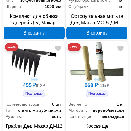
Материал
искусственная кожа
Ручка/черенок в комплекте
нет
Ширина
1050 мм
С зубцами
нет
Комплект для обивки
Остроугольная мотыга
дверей Дед Макар
Дед Макар МО-5 ДМ34
ДМ14 рулон,
140 мм 00-00014681
В корзину
В корзину
коричневый 00-
00014658
-44%
-35%
455 ₽
868 ₽
812 ₽
1335 ₽
Под заказ
Под заказ
Количество зубов
6 шт
Вес нетто
1 кг
Тип
с витыми зубчиками
Материал косовища
дерево/металл
Рукоятка
есть
Конструкция
нескладная
Грабли Дед Макар ДМ12
Косовище