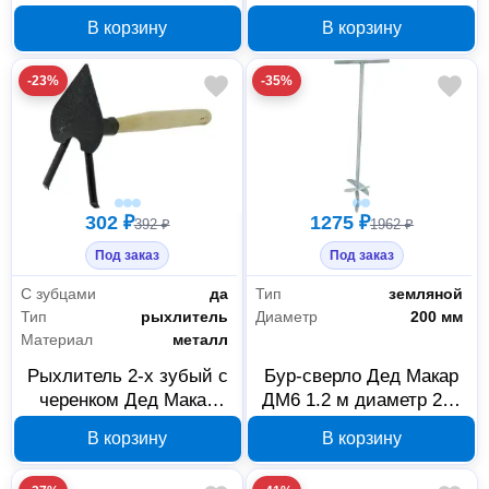
Дед Макар ДМ8 10 мм
Металлик ГВ-4м 00-
В корзину
В корзину
00-00014651
00014653
-23%
-35%
302 ₽
1275 ₽
392 ₽
1962 ₽
Под заказ
Под заказ
С зубцами
да
Тип
земляной
Тип
рыхлитель
Диаметр
200 мм
Материал
металл
Рыхлитель 2-х зубый с
Бур-сверло Дед Макар
черенком Дед Макар
ДМ6 1.2 м диаметр 200
РМ-2Л ДМ49 00-
мм 00-00014649
В корзину
В корзину
00014696