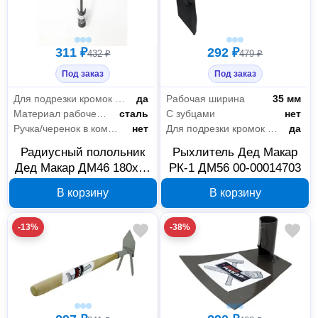
311 ₽
292 ₽
432 ₽
479 ₽
Под заказ
Под заказ
Для подрезки кромок газона
да
Рабочая ширина
35 мм
Материал рабочей части
сталь
С зубцами
нет
Ручка/черенок в комплекте
нет
Для подрезки кромок газона
да
Радиусный полольник
Рыхлитель Дед Макар
Дед Макар ДМ46 180x50
РК-1 ДМ56 00-00014703
мм 00-00014693
В корзину
В корзину
-13%
-38%