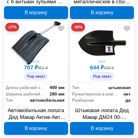
с 6 витыми зубьями 00-
металлическое в сборе
00014656
ДМ17 Дед Макар 00-
В корзину
В корзину
00014662
-17%
-30%
707 ₽
644 ₽
852 ₽
920 ₽
Под заказ
Под заказ
Длина рабочей части
400 мм
Тип
штыковая
Ширина рабочей части
280 мм
Ручка/черенок в комплекте
нет
Тип
автомобильная
Разборная
да
Автомобильная лопата
Штыковая лопата Дед
Дед Макар Актив-Авто
Макар ДМ24 00-
ДМ18 00-00014663
00014669
В корзину
В корзину