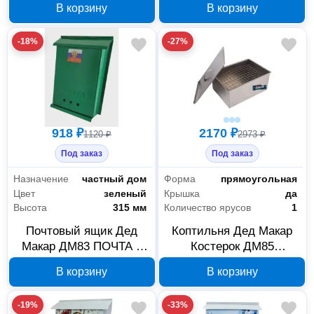
В корзину
В корзину
-18%
-27%
918 ₽
2170 ₽
1120 ₽
2973 ₽
Под заказ
Под заказ
Назначение
частный дом
Форма
прямоугольная
Цвет
зеленый
Крышка
да
Высота
315 мм
Количество ярусов
1
Почтовый ящик Дед
Коптильня Дед Макар
Макар ДМ83 ПОЧТА с
Костерок ДМ85
замком-защелкой,
нержавеющая сталь 00-
В корзину
В корзину
зеленый 00-00015050
00015034
-19%
-33%