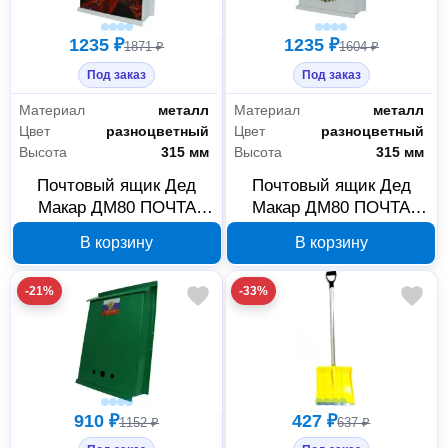
1235 ₽
1235 ₽
1871 ₽
1604 ₽
Под заказ
Под заказ
Материал
металл
Материал
металл
Цвет
разноцветный
Цвет
разноцветный
Высота
315 мм
Высота
315 мм
Почтовый ящик Дед
Почтовый ящик Дед
Макар ДМ80 ПОЧТА
Макар ДМ80 ПОЧТА
Ленин с замком 00-
Герб с замком 00-
В корзину
В корзину
00014924
00014923
-21%
-33%
910 ₽
427 ₽
1152 ₽
637 ₽