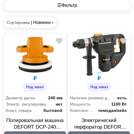
☰
Фильтр
|
Новинки
Сортировка
▾
₽
₽
Под заказ
Под заказ
Диаметр диска
240 мм
Наличие режима долбления
есть
Электр. регулировка оборотов
нет
Мощность
1100 Вт
Класс товара
бытовой
Комплектация
чемодан/кейс
Полировальная машина
Электрический
DEFORT DCP-240
перфоратор DEFORT
DCP240
DRH-1100-K 15500552