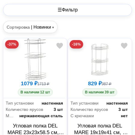
☰
Фильтр
|
Новинки
Сортировка
▾
-37%
-16%
1079 ₽
829 ₽
1713 ₽
987 ₽
В наличии 12 шт
В наличии 39 шт
Тип установки
настенная
Тип установки
настенная
Количество ярусов
3 шт
Количество ярусов
3 шт
Материал
нержавеющая сталь
С крючками
нет
Угловая полка DEL
Угловая полка DEL
MARE 23х23х58.5 см, 3
MARE 19х19х41 см, 3