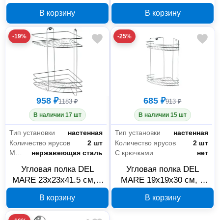
яруса с крючками SWR-
яруса SWR-65-03
В корзину
В корзину
18-03
-19%
-25%
958 ₽
685 ₽
1183 ₽
913 ₽
В наличии 17 шт
В наличии 15 шт
Тип установки
настенная
Тип установки
настенная
Количество ярусов
2 шт
Количество ярусов
2 шт
Материал
нержавеющая сталь
С крючками
нет
Угловая полка DEL
Угловая полка DEL
MARE 23х23х41.5 см, 2
MARE 19х19х30 см, 2
яруса с крючками SWR-
яруса SWR-65-02
В корзину
В корзину
18-02