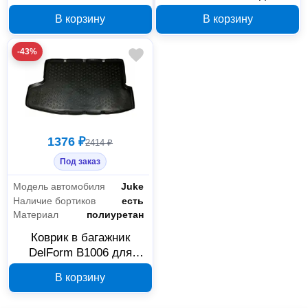
III SD 2014, черный
Renault Duster 2WD и
В корзину
В корзину
Nissan Terrano III 2WD
-43%
1376 ₽
2414 ₽
Под заказ
Модель автомобиля
Juke
Наличие бортиков
есть
Материал
полиуретан
Коврик в багажник
DelForm B1006 для
Nissan Juke рестайлинг
В корзину
2015