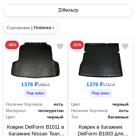
☰
Фильтр
|
Новинки
Сортировка
▾
-30%
-21%
1376 ₽
1376 ₽
1966 ₽
1742 ₽
Под заказ
Под заказ
Наличие бортиков
есть
Цвет
черный
Материал
полиуретан
Наличие бортиков
есть
Цвет
черный
Тип
багажные
Коврик DelForm B1011 в
Коврик в багажник
багажник Nissan Teana
DelForm B1003 для