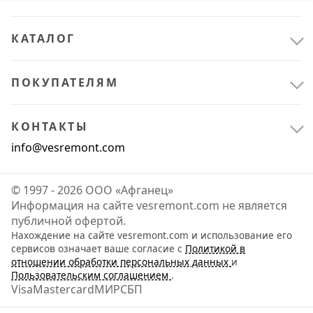
КАТАЛОГ
ПОКУПАТЕЛЯМ
КОНТАКТЫ
info@vesremont.com
© 1997 - 2026 ООО «Афганец»
Информация на сайте vesremont.com не является
публичной офертой.
Нахождение на сайте vesremont.com и использование его
Автосервисное оборудование
3
сервисов означает ваше согласие с
Политикой в
отношении обработки персональных данных
и
Автомобильные аксессуары
3
Пользовательским соглашением
.
Visa
Mastercard
МИР
СБП