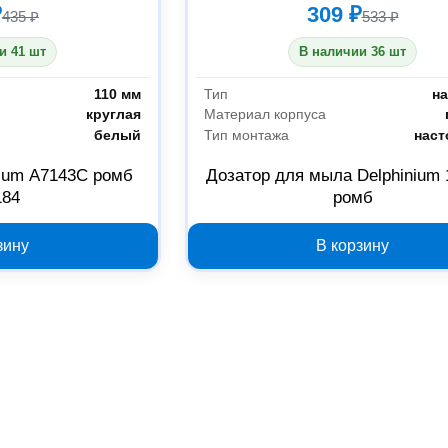
₽
309 ₽
435 ₽
533 ₽
и 41 шт
В наличии 36 шт
110 мм
Тип
н
круглая
Материал корпуса
белый
Тип монтажа
нас
ium А7143С ромб
Дозатор для мыла Delphinium 
184
ромб
зину
В корзину