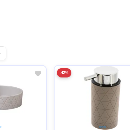
▾
-42%