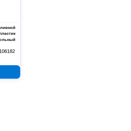
аливной
пластик
тольный
106182