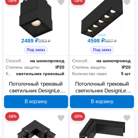
-16%
-18%
2489 ₽
4598 ₽
2963 ₽
5607 ₽
Под заказ
Под заказ
Способ установки
на шинопровод
Способ установки
на шинопровод
Степень защиты
IP20
Степень защиты
IP20
Компоненты трек системы
светильник трековый
Количество ламп
5 шт
Потолочный трековый
Потолочный трековый
светильник DesignLed
светильник DesignLed
SY-601231-BL-2-NW 00-
SY-601221-BL-10-NW 00-
В корзину
В корзину
00003581 2 Вт, 4000 К
00003583 10 Вт, 4000 К
-18%
-25%