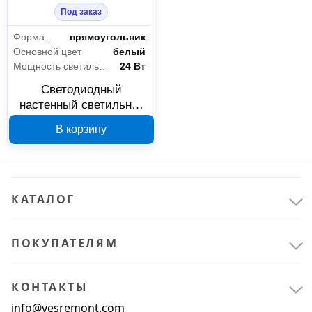
Под заказ
Форма плафона
прямоугольник
Основной цвет
белый
Мощность светильника
24 Вт
Светодиодный
настенный светильник
DesignLed GW-8083L 24
В корзину
Вт 3000 К 00-00003219
КАТАЛОГ
ПОКУПАТЕЛЯМ
КОНТАКТЫ
Электрика и свет
9
info@vesremont.com