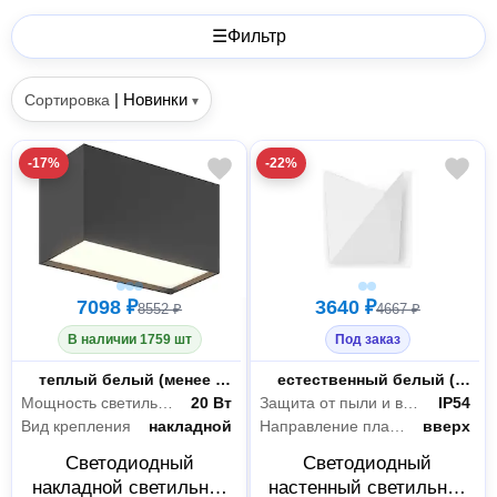
☰
Фильтр
|
Новинки
Сортировка
▾
-17%
-22%
7098 ₽
3640 ₽
8552 ₽
4667 ₽
В наличии 1759 шт
Под заказ
Цветность
теплый белый (менее 3300 К)
Цветность
естественный белый (3300-5000 К)
Мощность светильника
20 Вт
Защита от пыли и влаги
IP54
Вид крепления
накладной
Направление плафонов
вверх
Светодиодный
Светодиодный
накладной светильник
настенный светильник