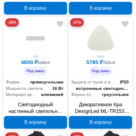
DesignLed GW 00-
DesignLed GW-A816 7
В корзину
В корзину
00004904
Вт 4000К 00-00003198
-28%
-27%
4600 ₽
5785 ₽
6389 ₽
7925 ₽
Под заказ
Под заказ
Форма плафона
прямоугольник
Защита от пыли и влаги
IP20
Мощность светильника
16 Вт
Тип лампы
встроенные светодиоды
Материал арматуры
алюминий
Форма плафона
треугольник
Светодиодный
Декоративное бра
настенный светильник
DesignLed ML-TR153-
DesignLed GW-8083S 16
WH-WW белое 7 Вт
В корзину
В корзину
Вт белый 3000 К 00-
3000K 00-00016544
00003218