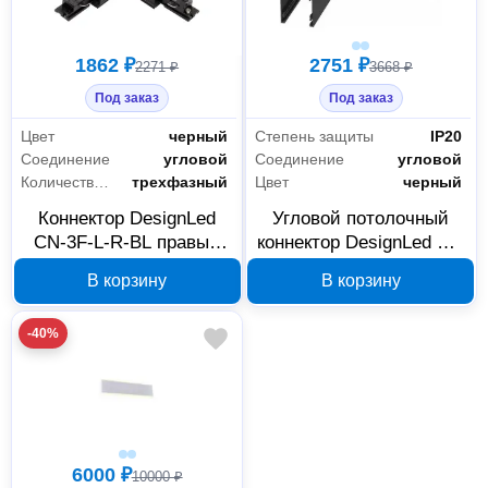
1862 ₽
2751 ₽
2271 ₽
3668 ₽
Под заказ
Под заказ
Цвет
черный
Степень защиты
IP20
Соединение
угловой
Соединение
угловой
Количество фаз
трехфазный
Цвет
черный
Коннектор DesignLed
Угловой потолочный
CN-3F-L-R-BL правый
коннектор DesignLed SY-
черный 00-00004387
601901-CN-BL черный
В корзину
В корзину
00-00003615
-40%
6000 ₽
10000 ₽