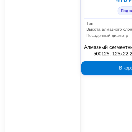
Под з
Тип
Высота алмазного сло
Посадочный диаметр
Алмазный сегментн
500125, 125х22,
В кор