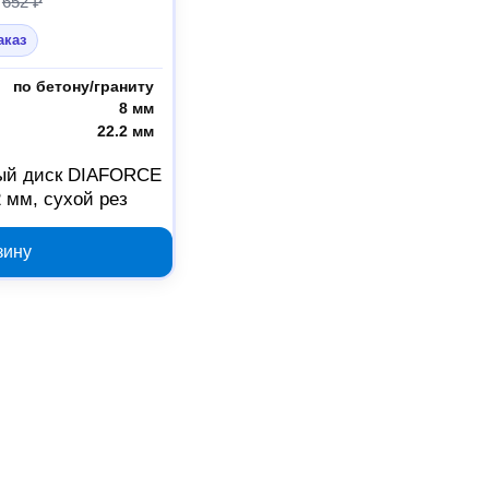
652 ₽
аказ
по бетону/граниту
я
8 мм
22.2 мм
ый диск DIAFORCE
2 мм, сухой рез
зину