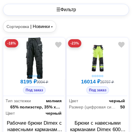
☰
Фильтр
|
Новинки
Сортировка
▾
-18%
-23%
8195 ₽
16014 ₽
9994 ₽
20797 ₽
Под заказ
Под заказ
Тип застежки
молния
Цвет
черный
Состав ткани
65% полиэстер, 35% хлопок
Размер (цифровая система маркировки)
50
Цвет
черный
Рабочие брюки Dimex с
Брюки с навесными
навесными карманами,
карманами Dimex 6006-