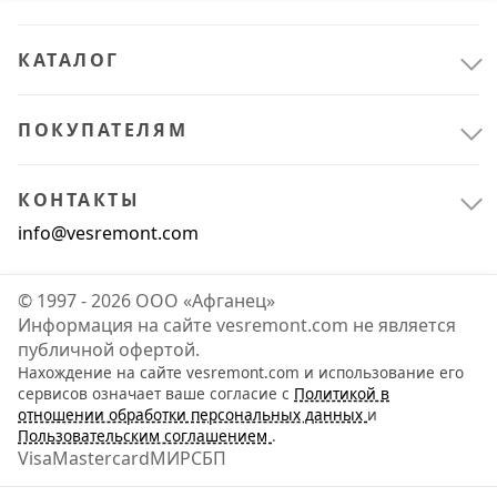
КАТАЛОГ
ПОКУПАТЕЛЯМ
КОНТАКТЫ
info@vesremont.com
© 1997 - 2026 ООО «Афганец»
Информация на сайте vesremont.com не является
публичной офертой.
Нахождение на сайте vesremont.com и использование его
Спецодежда и СИЗ
3
сервисов означает ваше согласие с
Политикой в
отношении обработки персональных данных
и
Летняя спецодежда
1
Пользовательским соглашением
.
Visa
Mastercard
МИР
СБП
Сигнальная одежда
2