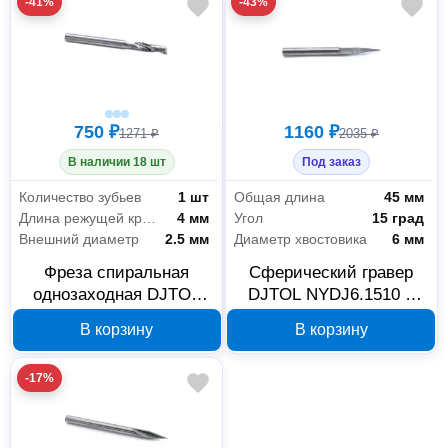
-41%
-43%
750 ₽
1160 ₽
1271 ₽
2035 ₽
В наличии 18 шт
Под заказ
Количество зубьев
1 шт
Общая длина
45 мм
Длина режущей кромки
4 мм
Угол
15 град
Внешний диаметр
2.5 мм
Диаметр хвостовика
6 мм
Фреза спиральная
Сферический гравер
однозаходная DJTOL
DJTOL NYDJ6.1510 1
AL1LX3.2.504 2.5x4x38
мм, хвостовик 6 мм, 521
В корзину
В корзину
мм 734
-17%