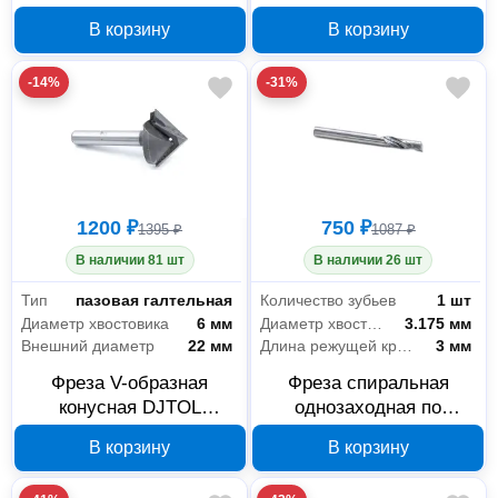
мм, хвостовик 6 мм
мм, хвостовик 6 мм
В корзину
В корзину
-14%
-31%
1200 ₽
750 ₽
1395 ₽
1087 ₽
В наличии 81 шт
В наличии 26 шт
Тип
пазовая галтельная
Количество зубьев
1 шт
Диаметр хвостовика
6 мм
Диаметр хвостовика
3.175 мм
Внешний диаметр
22 мм
Длина режущей кромки
3 мм
Фреза V-образная
Фреза спиральная
конусная DJTOL
однозаходная по
N2V62260 22 мм 60°
алюминию DJTOL
В корзину
В корзину
хвостовик 6 мм 744
ACL1LX3.1.503 1.5x3x38
мм 736