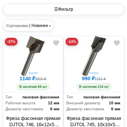
☰
Фильтр
|
Новинки
Сортировка
▾
-37%
-14%
1140 ₽
990 ₽
1810 ₽
1151 ₽
В наличии 68 шт
В наличии 234 шт
Тип
пазовая фасонная
Тип
пазовая фасонная
Рабочая высота
12 мм
Внешний диаметр
10 мм
Диаметр хвостовика
6 мм
Диаметр хвостовика
6 мм
Фреза фасонная прямая
Фреза фасонная прямая
DJTOL 746, 16x12x55
DJTOL 745, 10x10x55