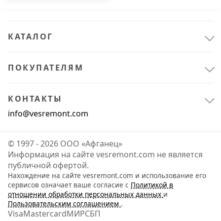
КАТАЛОГ
ПОКУПАТЕЛЯМ
КОНТАКТЫ
info@vesremont.com
© 1997 - 2026 ООО «Афганец»
Информация на сайте vesremont.com не является
публичной офертой.
Нахождение на сайте vesremont.com и использование его
Всё для сада
3
сервисов означает ваше согласие с
Политикой в
отношении обработки персональных данных
и
Уход за растениями
3
Пользовательским соглашением
.
Visa
Mastercard
МИР
СБП