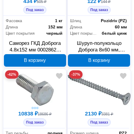
434 ₽
122 ₽
505 ₽
144 ₽
Под заказ
Под заказ
Фасовка
1 кг
Шлиц
Pozidriv (PZ)
Длина
152 мм
Длина
60 мм
Цвет покрытия
черный
Цвет покрытия
белый цинк
Саморез ГКД Доброга
Шуруп-полукольцо
4.8x152 мм 00028620,
Доброга 8x60 мм,
острый, 1 кг
белый цинк, 00032109
В корзину
В корзину
-42%
-37%
10838 ₽
2130 ₽
18686 ₽
3381 ₽
Под заказ
Под заказ
Тип резьбы
полная
Размер шлица
PZ2