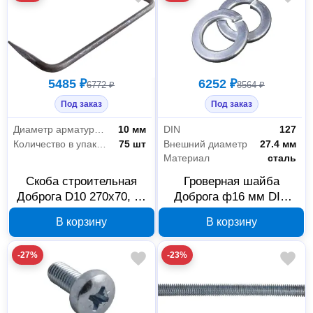
5485 ₽
6252 ₽
6772 ₽
8564 ₽
Под заказ
Под заказ
Диаметр арматурной стали
10 мм
DIN
127
Количество в упаковке
75 шт
Внешний диаметр
27.4 мм
Материал
сталь
Скоба строительная
Гроверная шайба
Доброга D10 270х70, 75
Доброга ф16 мм DIN
шт., арт. 00034160
127 25 кг 00034155
В корзину
В корзину
-27%
-23%