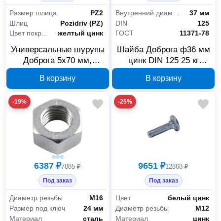
Размер шлица
PZ2
Внутренний диаметр
37 мм
Шлиц
Pozidriv (PZ)
DIN
125
Цвет покрытия
желтый цинк
ГОСТ
11371-78
Универсальные шурупы
Шайба Доброга ф36 мм
Доброга 5x70 мм,
цинк DIN 125 25 кг
желтый цинк, 00015083
00034147
В корзину
В корзину
-19%
-25%
6387 ₽
9651 ₽
7885 ₽
12868 ₽
Под заказ
Под заказ
Диаметр резьбы
М16
Цвет
белый цинк
Размер под ключ
24 мм
Диаметр резьбы
М12
Материал
сталь
Материал
цинк