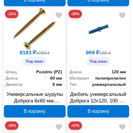
-21%
-29%
8183 ₽
969 ₽
10358 ₽
1365 ₽
Под заказ
Под заказ
Шлиц
Pozidriv (PZ)
Длина
120 мм
Длина
60 мм
Материал
полипропилен
Диаметр
6 мм
Тип
универсальный
Универсальные шурупы
Дюбель универсальный
Доброга 6x60 мм,
Доброга 12х120, 100 шт,
желтый цинк, 00023590
00016835
В корзину
В корзину
-30%
-43%