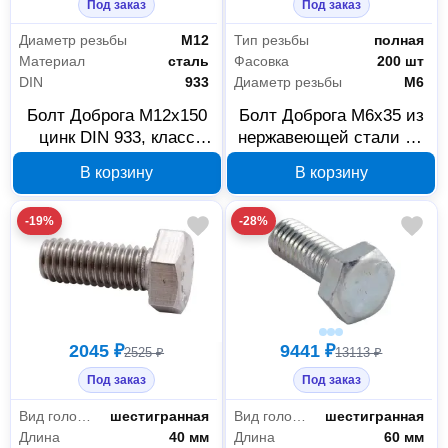
Под заказ
Под заказ
Специальный крепеж
8
Диаметр резьбы
М12
Тип резьбы
полная
Такелаж
3
Материал
сталь
Фасовка
200 шт
DIN
933
Диаметр резьбы
М6
Строительные материалы
3
Болт Доброга М12x150
Болт Доброга М6x35 из
цинк DIN 933, класс
нержавеющей стали А2
Строительная химия
3
прочности 4.8, 00034148
DIN 933, 00032793
В корзину
В корзину
-19%
-28%
2045 ₽
9441 ₽
2525 ₽
13113 ₽
Под заказ
Под заказ
Вид головки
шестигранная
Вид головки
шестигранная
Длина
40 мм
Длина
60 мм