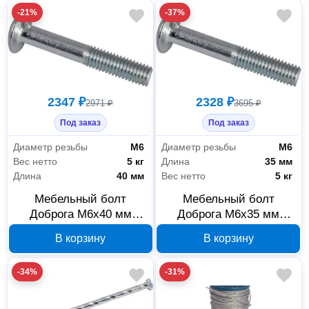
-21%
-37%
2347 ₽
2328 ₽
2971 ₽
3695 ₽
Под заказ
Под заказ
Диаметр резьбы
М6
Диаметр резьбы
М6
Вес нетто
5 кг
Длина
35 мм
Длина
40 мм
Вес нетто
5 кг
Мебельный болт
Мебельный болт
Доброга М6x40 мм
Доброга М6x35 мм
00024507, белый цинк, 5
00024505, белый цинк, 5
В корзину
В корзину
кг
кг
-34%
-31%