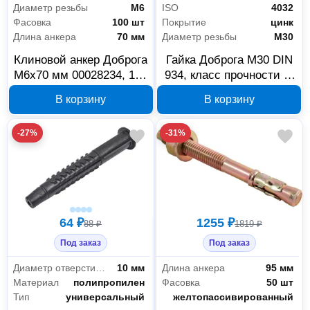
Диаметр резьбы
М6
ISO
4032
Фасовка
100 шт
Покрытие
цинк
Длина анкера
70 мм
Диаметр резьбы
М30
Клиновой анкер Доброга
Гайка Доброга М30 DIN
М6x70 мм 00028234, 100
934, класс прочности 8,
шт.
цинк, 5 кг, 00030280
В корзину
В корзину
-27%
-31%
64 ₽
1255 ₽
88 ₽
1819 ₽
Под заказ
Под заказ
Диаметр отверстия под дюбель
10 мм
Длина анкера
95 мм
Материал
полипропилен
Фасовка
50 шт
Тип
универсальный
Покрытие
желтопассивированный