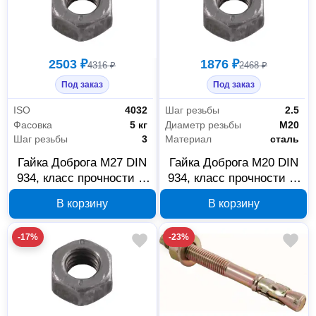
2503 ₽
1876 ₽
4316 ₽
2468 ₽
Под заказ
Под заказ
ISO
4032
Шаг резьбы
2.5
Фасовка
5 кг
Диаметр резьбы
М20
Шаг резьбы
3
Материал
сталь
Гайка Доброга М27 DIN
Гайка Доброга М20 DIN
934, класс прочности 8,
934, класс прочности 8,
цинк, 5 кг, 00030279
цинк, 5 кг, 00030277
В корзину
В корзину
-17%
-23%