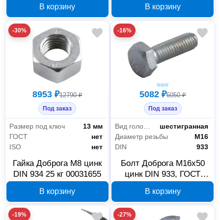
В корзину
В корзину
-30%
-16%
8953 ₽
5082 ₽
12790 ₽
6050 ₽
Под заказ
Под заказ
Размер под ключ
13 мм
Вид головки
шестигранная
ГОСТ
нет
Диаметр резьбы
М16
ISO
нет
DIN
933
Гайка Доброга М8 цинк
Болт Доброга М16x50
DIN 934 25 кг 00031655
цинк DIN 933, ГОСТ
7805-70/7798-70,
В корзину
В корзину
00033657
-19%
-27%