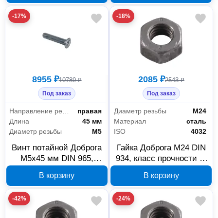
-17%
-18%
8955 ₽
2085 ₽
10789 ₽
2543 ₽
Под заказ
Под заказ
Направление резьбы
правая
Диаметр резьбы
М24
Длина
45 мм
Материал
сталь
Диаметр резьбы
М5
ISO
4032
Винт потайной Доброга
Гайка Доброга М24 DIN
М5x45 мм DIN 965,
934, класс прочности 8,
00028212
цинк, 5 кг, 00030278
В корзину
В корзину
-42%
-24%