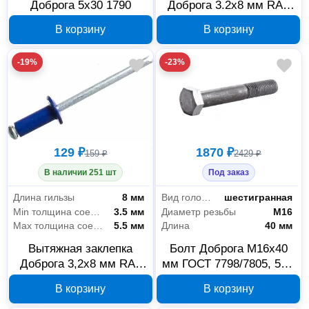
Доброга 5x30 1790
Доброга 3.2x8 мм RAL
3005 00004364
В корзину
В корзину
-19%
-23%
129 ₽
1870 ₽
159 ₽
2429 ₽
В наличии 251 шт
Под заказ
Длина гильзы
8 мм
Вид головки
шестигранная
Min толщина соединения
3.5 мм
Диаметр резьбы
М16
Max толщина соединения
5.5 мм
Длина
40 мм
Вытяжная заклепка
Болт Доброга М16х40
Доброга 3,2x8 мм RAL
мм ГОСТ 7798/7805, 5 кг,
5002 00004370
00024768
В корзину
В корзину