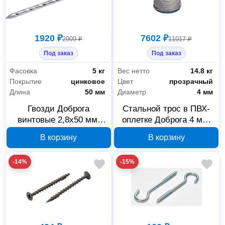
1920 ₽
7602 ₽
2909 ₽
11017 ₽
Под заказ
Под заказ
Фасовка
5 кг
Вес нетто
14.8 кг
Покрытие
цинковое
Цвет
прозрачный
Длина
50 мм
Диаметр
4 мм
Гвозди Доброга
Стальной трос в ПВХ-
винтовые 2,8х50 мм,
оплетке Доброга 4 мм,
цинк, 5 кг, 00032099
250 м, 00032128
В корзину
В корзину
-14%
-15%