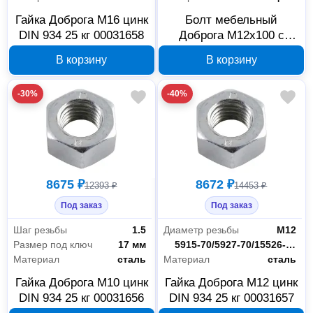
Гайка Доброга М16 цинк
Болт мебельный
DIN 934 25 кг 00031658
Доброга М12x100 с
квадратным
В корзину
В корзину
подголовником DIN 603,
00034145
-30%
-40%
8675 ₽
8672 ₽
12393 ₽
14453 ₽
Под заказ
Под заказ
Шаг резьбы
1.5
Диаметр резьбы
М12
Размер под ключ
17 мм
ГОСТ
5915-70/5927-70/15526-70
Материал
сталь
Материал
сталь
Гайка Доброга М10 цинк
Гайка Доброга М12 цинк
DIN 934 25 кг 00031656
DIN 934 25 кг 00031657