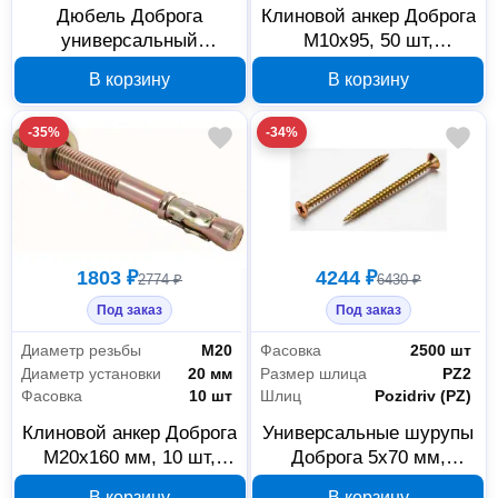
Дюбель Доброга
Клиновой анкер Доброга
универсальный
М10х95, 50 шт,
полимерный 10х80, 10
00028236
В корзину
В корзину
шт, 00027219
-35%
-34%
1803 ₽
4244 ₽
2774 ₽
6430 ₽
Под заказ
Под заказ
Диаметр резьбы
М20
Фасовка
2500 шт
Диаметр установки
20 мм
Размер шлица
PZ2
Фасовка
10 шт
Шлиц
Pozidriv (PZ)
Клиновой анкер Доброга
Универсальные шурупы
М20х160 мм, 10 шт,
Доброга 5x70 мм,
00028240
желтый цинк, 00023589
В корзину
В корзину