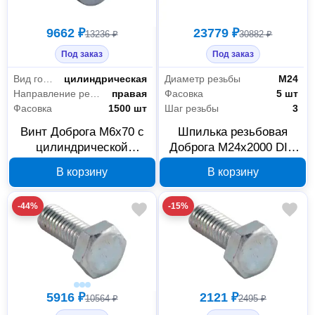
9662 ₽
23779 ₽
13236 ₽
30882 ₽
Под заказ
Под заказ
Вид головки
цилиндрическая
Диаметр резьбы
М24
Направление резьбы
правая
Фасовка
5 шт
Фасовка
1500 шт
Шаг резьбы
3
Винт Доброга М6х70 с
Шпилька резьбовая
цилиндрической
Доброга М24х2000 DIN
головкой, DIN 7985,
975, класс 8, арт.
В корзину
В корзину
00034156
00034150
-44%
-15%
Крепёж
140
Метизы
128
5916 ₽
2121 ₽
Монтажные ленты
1
10564 ₽
2495 ₽