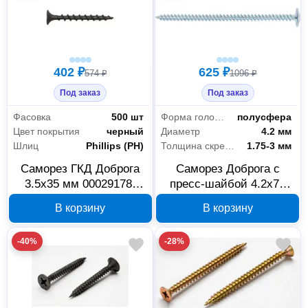
402 ₽
625 ₽
574 ₽
1096 ₽
Под заказ
Под заказ
Фасовка
500 шт
Форма головки
полусфера
Цвет покрытия
черный
Диаметр
4.2 мм
Шлиц
Phillips (PH)
Толщина скрепляемых материалов
1.75-3 мм
Саморез ГКД Доброга
Саморез Доброга с
3.5x35 мм 00029178,
пресс-шайбой 4.2x76
острый, 500 шт.
мм 00029180, белый
В корзину
В корзину
цинк, 200 шт.
-40%
-28%