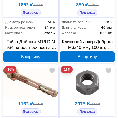
1852 ₽
850 ₽
2231 ₽
1104 ₽
Под заказ
Под заказ
Диаметр резьбы
М16
Диаметр резьбы
М6
Размер под ключ
24 мм
Длина анкера
40 мм
Материал
сталь
Фасовка
100 шт
Гайка Доброга М16 DIN
Клиновой анкер Доброга
934, класс прочности 8,
М6х40 мм, 100 шт,
цинк, 5 кг, 00030276
00028233
В корзину
В корзину
-16%
-16%
1163 ₽
2075 ₽
1385 ₽
2470 ₽
Под заказ
Под заказ