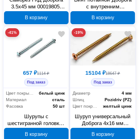
3.5x45 мм 00019805,
с внутренним
желтый цинк, 1800 шт.
шестигранником М8x70
В корзину
В корзину
мм DIN 7991, 00016868
-41%
-19%
657 ₽
15104 ₽
1114 ₽
18647 ₽
Под заказ
Под заказ
Цвет покрытия
белый цинк
Диаметр
4 мм
Материал
сталь
Шлиц
Pozidriv (PZ)
Фасовка
50 шт
Цвет покрытия
желтый цинк
Шурупы с
Шуруп универсальный
шестигранной головкой
Доброга 4x16 мм
Доброга М10x80 мм,
00026776, желтый цинк,
В корзину
В корзину
00028281
25000 шт.