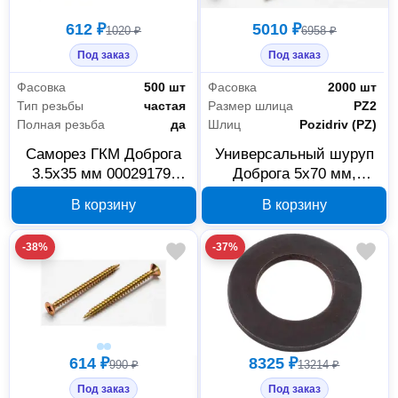
612 ₽
5010 ₽
1020 ₽
6958 ₽
Под заказ
Под заказ
Фасовка
500 шт
Фасовка
2000 шт
Тип резьбы
частая
Размер шлица
PZ2
Полная резьба
да
Шлиц
Pozidriv (PZ)
Саморез ГКМ Доброга
Универсальный шуруп
3.5x35 мм 00029179,
Доброга 5x70 мм,
фосфатированный, 500
желтый цинк, 00024014
В корзину
В корзину
шт.
-38%
-37%
614 ₽
8325 ₽
990 ₽
13214 ₽
Под заказ
Под заказ