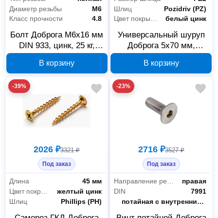
Диаметр резьбы
М6
Шлиц
Pozidriv (PZ)
Класс прочности
4.8
Цвет покрытия
белый цинк
Болт Доброга М6х16 мм
Универсальный шуруп
DIN 933, цинк, 25 кг,
Доброга 5x70 мм,
00032132
белый цинк, 00017679
В корзину
В корзину
-39%
-23%
2026 ₽
2716 ₽
3321 ₽
3527 ₽
Под заказ
Под заказ
Длина
45 мм
Направление резьбы
правая
Цвет покрытия
желтый цинк
DIN
7991
Шлиц
Phillips (PH)
Вид головки
потайная с внутренним шестигранником
Саморез ГКД Доброга
Винт потайной Доброга