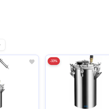
▾
-33%