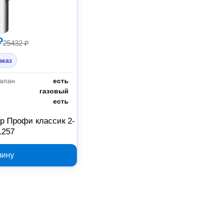
₽
25432 ₽
аказ
апан
есть
газовый
есть
р Профи классик 2-
1257
зину