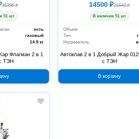
₽
14500 ₽
35395 ₽
21642 ₽
и 51 шт
В наличии 51 шт
апан
есть
Объем
газовый
Тип
14.9 кг
Нагреватель
в
ар Флагман 2 в 1
Автоклав 2 в 1 Добрый Жар 0125
 с ТЭН
с ТЭН
зину
В корзину