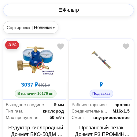
☰
Фильтр
|
Новинки
Сортировка
▾
-31%
3037 ₽
₽
4401 ₽
В наличии 10176 шт
Под заказ
Выходное соединение
9 мм
Рабочее горючее
пропан
Тип газа
кислород
Соединительная резьба
М16х1.5
Max пропускная способность
50 м³/ч
Смешение газа
внутрисопловое
Редуктор кислородный
Пропановый резак
Донмет БКО-50ДМ 9
Донмет Р3 ПРОМИНЬ