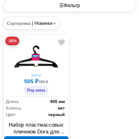
☰
Фильтр
|
Новинки
Сортировка
▾
-36%
505 ₽
789 ₽
Под заказ
Длина
400 мм
Клипсы
нет
Цвет
черный
Набор пластмассовых
плечиков Dora для
одежды 8 шт 2009.018