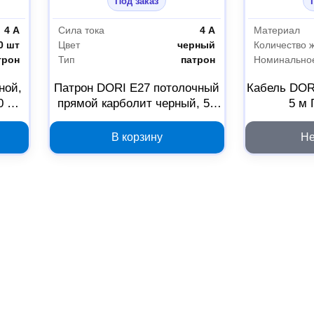
Под заказ
4 А
Сила тока
4 А
Материал
0 шт
Цвет
черный
Количество 
трон
Тип
патрон
ной,
Патрон DORI E27 потолочный
Кабель DORI
0 шт
прямой карболит черный, 50
5 м 
шт 1041245
В корзину
Не