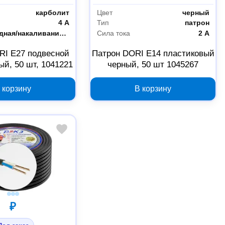
карболит
Цвет
черный
4 А
Тип
патрон
светодиодная/накаливания/энергосберегающая
Сила тока
2 А
RI E27 подвесной
Патрон DORI E14 пластиковый
ый, 50 шт, 1041221
черный, 50 шт 1045267
 корзину
В корзину
₽