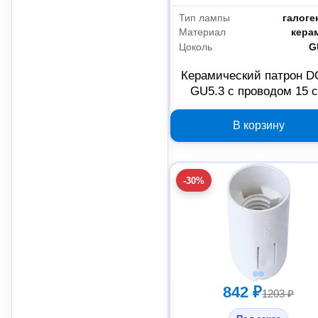
Тип лампы
галоге
Материал
кера
Цоколь
G
Керамический патрон D
GU5.3 с проводом 15 
1045786, 100 шт
В корзину
-30%
842 ₽
1203 ₽