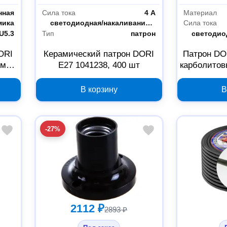
нная
Сила тока
4 А
Материал
мика
Тип лампы
светодиодная/накаливания/энергосберегающая
Сила тока
U5.3
Тип
патрон
Тип лампы
ORI
Керамический патрон DORI
Патрон DO
см
E27 1041238, 400 шт
карболитов
В корзину
В
-27%
2112 ₽
2893 ₽