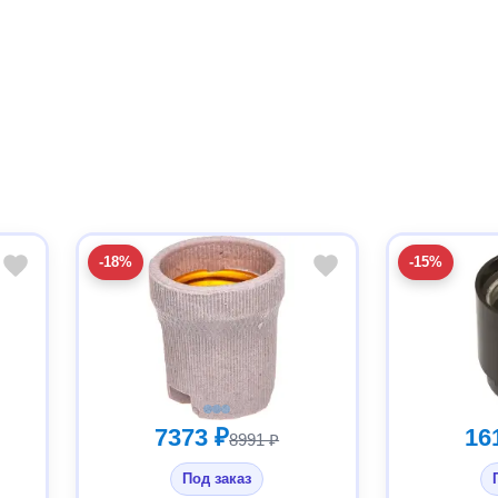
-18%
-15%
7373 ₽
16
8991 ₽
Под заказ