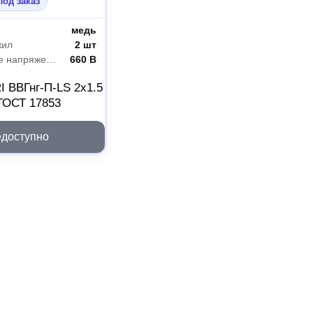
Под заказ
медь
жил
2 шт
Номинальное напряжение
660 В
 ВВГнг-П-LS 2х1.5
ГОСТ 17853
доступно