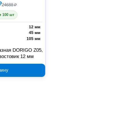
₽
24688 ₽
 100 шт
12 мм
45 мм
105 мм
азная DORIGO Z05,
востовик 12 мм
зину