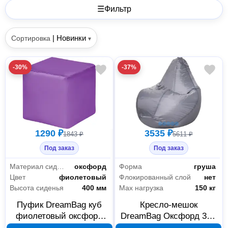
☰
Фильтр
|
Новинки
Сортировка
▾
-30%
-37%
1290 ₽
3535 ₽
1843 ₽
5611 ₽
Под заказ
Под заказ
Материал сиденья
оксфорд
Форма
груша
Цвет
фиолетовый
Флокированный слой
нет
Высота сиденья
400 мм
Max нагрузка
150 кг
Пуфик DreamBag куб
Кресло-мешок
фиолетовый оксфорд
DreamBag Оксфорд 3XL
3900601
серое 5001221