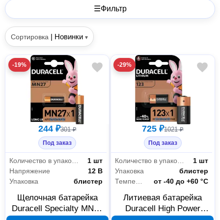
☰
Фильтр
|
Новинки
Сортировка
▾
-19%
-29%
244 ₽
725 ₽
301 ₽
1021 ₽
Под заказ
Под заказ
Количество в упаковке
1 шт
Количество в упаковке
1 шт
Напряжение
12 В
Упаковка
блистер
Упаковка
блистер
Температура эксплуатации
от -40 до +60 °С
Щелочная батарейка
Литиевая батарейка
Duracell Specialty MN27
Duracell High Power
12V A27 1 шт. A0000027
CR123 3 В A0001263