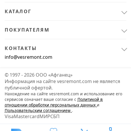
КАТАЛОГ
ПОКУПАТЕЛЯМ
КОНТАКТЫ
info@vesremont.com
© 1997 - 2026 ООО «Афганец»
Информация на сайте vesremont.com не является
публичной офертой.
Нахождение на сайте vesremont.com и использование его
Электрика и свет
3
сервисов означает ваше согласие с
Политикой в
отношении обработки персональных данных
и
Устройства электропитания
3
Пользовательским соглашением
.
Visa
Mastercard
МИР
СБП