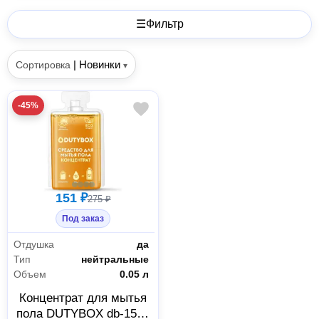
☰
Фильтр
|
Новинки
Сортировка
▾
-45%
151 ₽
275 ₽
Под заказ
Отдушка
да
Тип
нейтральные
Объем
0.05 л
Концентрат для мытья
пола DUTYBOX db-1504