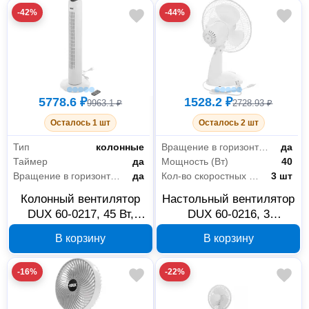
-42%
-44%
5778.6 ₽
1528.2 ₽
9963.1 ₽
2728.93 ₽
Осталось 1 шт
Осталось 2 шт
Тип
колонные
Вращение в горизонтальной плоскости
да
Таймер
да
Мощность (Вт)
40
Вращение в горизонтальной плоскости
да
Кол-во скоростных режимов
3 шт
Колонный вентилятор
Настольный вентилятор
DUX 60-0217, 45 Вт,
DUX 60-0216, 3
белый
скорости, 40 Вт
В корзину
В корзину
-16%
-22%