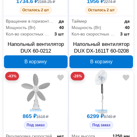
1734.6 ₽
1956 ₽
2168.25 ₽
2274 ₽
Осталось 2 шт
Осталось 2 шт
Вращение в горизонтальной плоскости
да
Таймер
да
Мощность (Вт)
40
Мощность (Вт)
40
Кол-во скоростных режимов
3 шт
Кол-во скоростных режимов
3 шт
Напольный вентилятор
Напольный вентилятор
DUX 60-0212
DUX DX-1611T 60-0208
В корзину
В корзину
-43%
-28%
865 ₽
6299 ₽
1518 ₽
8749 ₽
Под заказ
Под заказ
Регулировка скоростей
нет
Max высота
1250 мм