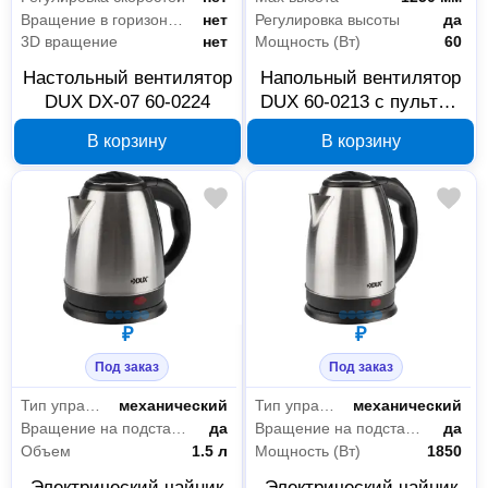
Вращение в горизонтальной плоскости
нет
Регулировка высоты
да
3D вращение
нет
Мощность (Вт)
60
Настольный вентилятор
Напольный вентилятор
DUX DX-07 60-0224
DUX 60-0213 с пультом
и таймером
В корзину
В корзину
₽
₽
Под заказ
Под заказ
Тип управления
механический
Тип управления
механический
Вращение на подставке
да
Вращение на подставке
да
Объем
1.5 л
Мощность (Вт)
1850
Электрический чайник
Электрический чайник