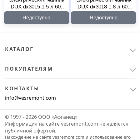
DUX dx3015 1.5 л 60-
DUX dx3018 1.8 л 60-
0704
0705
Недоступно
Недоступно
КАТАЛОГ
Климатическое оборудование
12
ПОКУПАТЕЛЯМ
Вентиляционное оборудование
12
КОНТАКТЫ
info@vesremont.com
Офис и дом
2
Бытовая техника
2
© 1997 - 2026 ООО «Афганец»
Информация на сайте vesremont.com не является
публичной офертой.
Нахождение на сайте vesremont.com и использование его