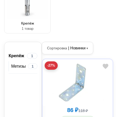
Крепёж
1 товар
|
Новинки
Сортировка
▾
Крепёж
1
-27%
Метизы
1
86 ₽
118 ₽