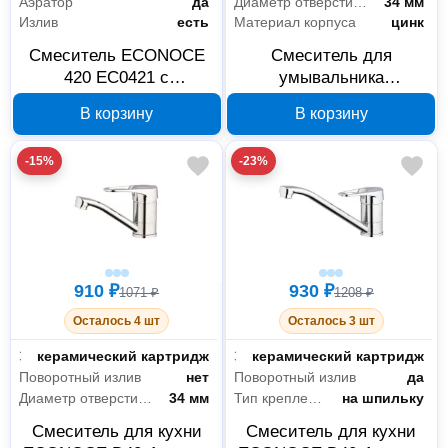
Аэратор
да
Диаметр отверстия в раковине
34 мм
Излив
есть
Материал корпуса
цинк
Смеситель ECONOCE
Смеситель для
420 EC0421 с
умывальника
поворотным изливом,
ECONOCE EC0420
В корзину
В корзину
хром
серия 420, вентильный
-15%
-23%
910 ₽
930 ₽
1071 ₽
1208 ₽
Осталось 4 шт
Осталось 3 шт
Запорный клапан
керамический картридж
Запорный клапан
керамический картридж
Поворотный излив
нет
Поворотный излив
да
Диаметр отверстия в раковине
34 мм
Тип крепления
на шпильку
Смеситель для кухни
Смеситель для кухни