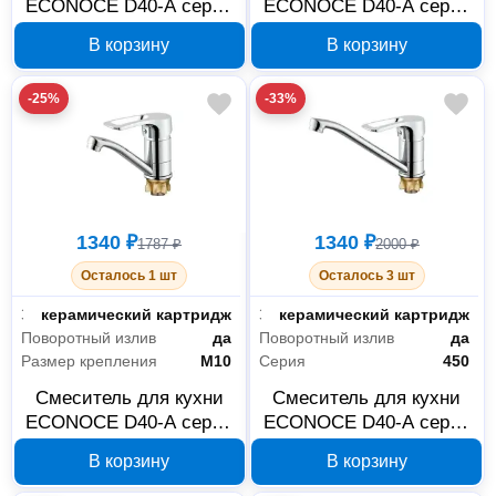
ECONOCE D40-A серия
ECONOCE D40-A серия
460 хром EC0461
460 хром EC0460
В корзину
В корзину
-25%
-33%
1340 ₽
1340 ₽
1787 ₽
2000 ₽
Осталось 1 шт
Осталось 3 шт
Запорный клапан
керамический картридж
Запорный клапан
керамический картридж
Поворотный излив
да
Поворотный излив
да
Размер крепления
M10
Серия
450
Смеситель для кухни
Смеситель для кухни
ECONOCE D40-A серия
ECONOCE D40-A серия
450 хром EC0451
450 хром EC0450
В корзину
В корзину