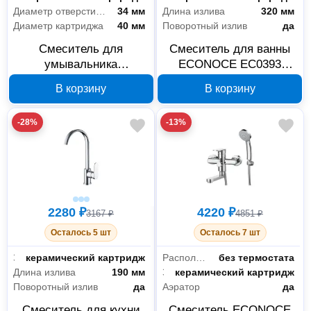
Диаметр отверстия в раковине
34 мм
Длина излива
320 мм
Диаметр картриджа
40 мм
Поворотный излив
да
Смеситель для
Смеситель для ванны
умывальника
ECONOCE EC0393
ECONOCE EC0360
серия 390 D35
В корзину
В корзину
серия 360 D40
-28%
-13%
2280 ₽
4220 ₽
3167 ₽
4851 ₽
Осталось 5 шт
Осталось 7 шт
Запорный клапан
керамический картридж
Расположение термостата
без термостата
Длина излива
190 мм
Запорный клапан
керамический картридж
Поворотный излив
да
Аэратор
да
Смеситель для кухни
Смеситель ECONOCE