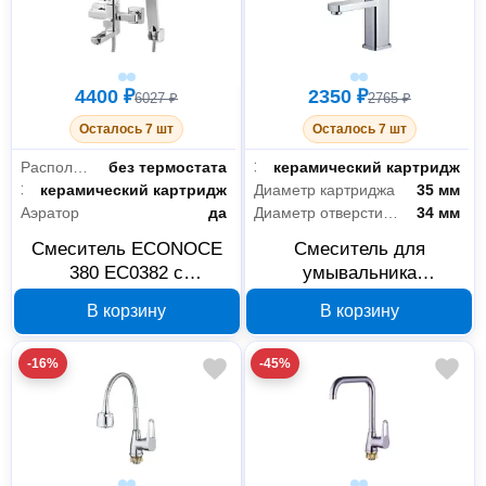
4400 ₽
2350 ₽
6027 ₽
2765 ₽
Осталось 7 шт
Осталось 7 шт
Расположение термостата
без термостата
Запорный клапан
керамический картридж
Запорный клапан
керамический картридж
Диаметр картриджа
35 мм
Аэратор
да
Диаметр отверстия в раковине
34 мм
Смеситель ECONOCE
Смеситель для
380 EC0382 с
умывальника
поворотным изливом,
ECONOCE EC0381
В корзину
В корзину
хром
серия 380 D35
-16%
-45%