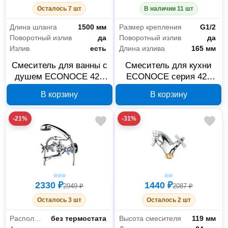
Осталось 7 шт
В наличии 11 шт
Длина шланга
1500 мм
Размер крепления
G1/2
Поворотный излив
да
Поворотный излив
да
Излив
есть
Длина излива
165 мм
Смеситель для ванны с
Смеситель для кухни
душем ECONOCE 420
ECONOCE серия 420
EC0423, хром
хром EC0422
В корзину
В корзину
-21%
-31%
2330 ₽
1440 ₽
2949 ₽
2087 ₽
Осталось 3 шт
Осталось 2 шт
Расположение термостата
без термостата
Высота смесителя
119 мм