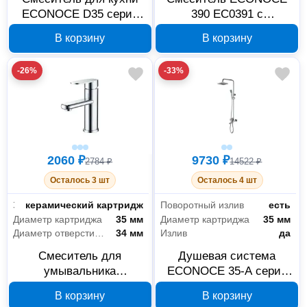
ECONOCE D35 серия
390 EC0391 с
390 хром EC0392
поворотным изливом,
В корзину
В корзину
хром
-26%
-33%
2060 ₽
9730 ₽
2784 ₽
14522 ₽
Осталось 3 шт
Осталось 4 шт
Запорный клапан
керамический картридж
Поворотный излив
есть
Диаметр картриджа
35 мм
Диаметр картриджа
35 мм
Диаметр отверстия в раковине
34 мм
Излив
да
Смеситель для
Душевая система
умывальника
ECONOCE 35-A серия
ECONOCE EC0390
380 EC0380
В корзину
В корзину
серия 390 D35