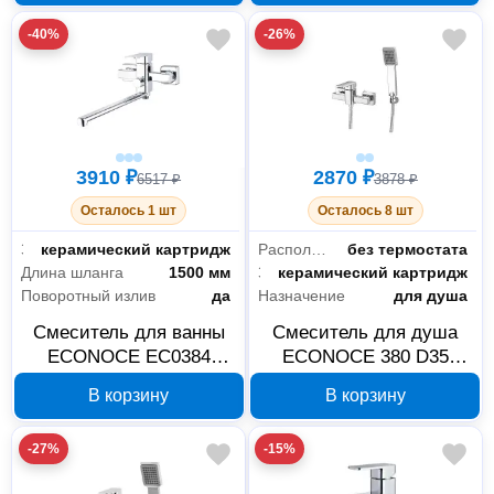
-40%
-26%
3910 ₽
2870 ₽
6517 ₽
3878 ₽
Осталось 1 шт
Осталось 8 шт
Запорный клапан
керамический картридж
Расположение термостата
без термостата
Длина шланга
1500 мм
Запорный клапан
керамический картридж
Поворотный излив
да
Назначение
для душа
Смеситель для ванны
Смеситель для душа
ECONOCE EC0384
ECONOCE 380 D35
серия 380 D35
EC0383, хром
В корзину
В корзину
-27%
-15%