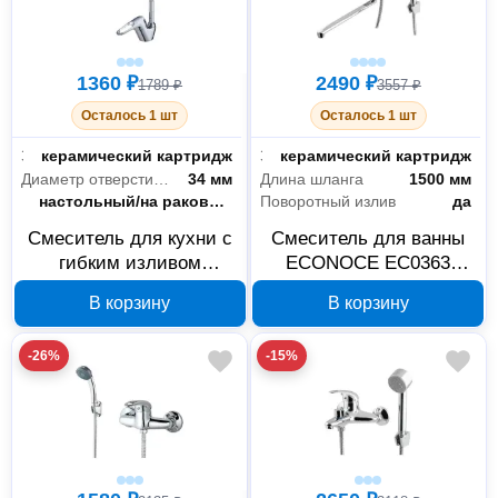
1360 ₽
2490 ₽
1789 ₽
3557 ₽
Осталось 1 шт
Осталось 1 шт
Запорный клапан
керамический картридж
Запорный клапан
керамический картридж
Диаметр отверстия в раковине
34 мм
Длина шланга
1500 мм
Тип установки
настольный/на раковину
Поворотный излив
да
Смеситель для кухни с
Смеситель для ванны
гибким изливом
ECONOCE EC0363
ECONOCE D40 серия
серия 360 D40
В корзину
В корзину
370 хром EC0370
-26%
-15%