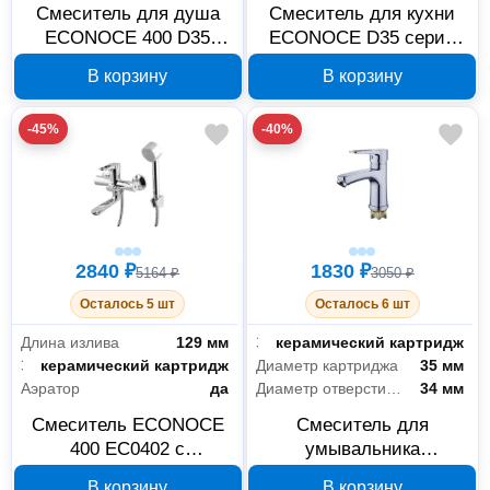
Смеситель для душа
Смеситель для кухни
ECONOCE 400 D35
ECONOCE D35 серия
EC0404, хром
400 хром EC0403
В корзину
В корзину
-45%
-40%
2840 ₽
1830 ₽
5164 ₽
3050 ₽
Осталось 5 шт
Осталось 6 шт
Длина излива
129 мм
Запорный клапан
керамический картридж
Запорный клапан
керамический картридж
Диаметр картриджа
35 мм
Аэратор
да
Диаметр отверстия в раковине
34 мм
Смеситель ECONOCE
Смеситель для
400 EC0402 с
умывальника
поворотным изливом,
ECONOCE EC0400
В корзину
В корзину