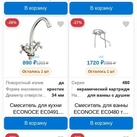
маховиком EC0551
I, серия 490
В корзину
В корзину
-26%
-27%
890 ₽
1720 ₽
1203 ₽
2356 ₽
Осталось 1 шт
Осталось 1 шт
Поворотный излив
да
Серия
480
Форма маховиков
крестик
Запорный клапан
керамический картридж
Диаметр отверстия в раковине
34 мм
Назначение
для ванны с душем
Смеситель для кухни
Смеситель для ванны
ECONOCE EC0491
ECONOCE EC0480 тип
серия 490, вентильный
I, серия 480
В корзину
В корзину