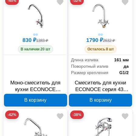
-40%
-32%
830 ₽
1790 ₽
1383 ₽
2632 ₽
В наличии 20 шт
Осталось 8 шт
Длина излива
161 мм
Поворотный излив
да
Размер крепления
G1/2
Моно-смеситель для
Смеситель для кухни
кухни ECONOCE
ECONOCE серия 430
EC0430 серия 430,
хром EC0431
В корзину
В корзину
вентильный
-42%
-38%