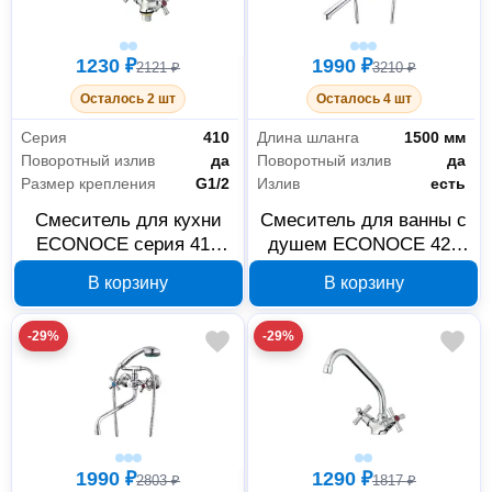
1230 ₽
1990 ₽
2121 ₽
3210 ₽
Осталось 2 шт
Осталось 4 шт
Серия
410
Длина шланга
1500 мм
Поворотный излив
да
Поворотный излив
да
Размер крепления
G1/2
Излив
есть
Смеситель для кухни
Смеситель для ванны с
ECONOCE серия 410
душем ECONOCE 420
хром EC0410
EC0424, хром
В корзину
В корзину
-29%
-29%
1990 ₽
1290 ₽
2803 ₽
1817 ₽