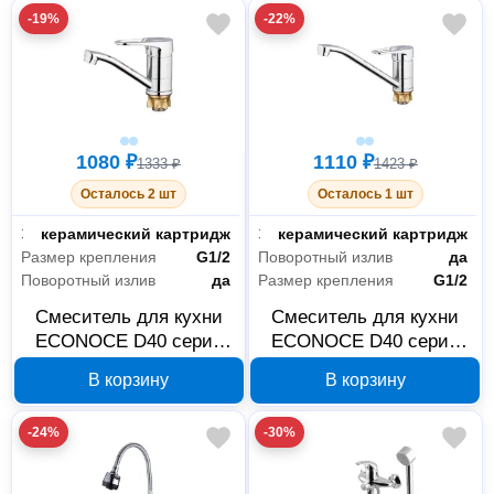
-19%
-22%
1080 ₽
1110 ₽
1333 ₽
1423 ₽
Осталось 2 шт
Осталось 1 шт
Запорный клапан
керамический картридж
Запорный клапан
керамический картридж
Размер крепления
G1/2
Поворотный излив
да
Поворотный излив
да
Размер крепления
G1/2
Смеситель для кухни
Смеситель для кухни
ECONOCE D40 серия
ECONOCE D40 серия
350 хром EC0351
350 хром EC0350
В корзину
В корзину
-24%
-30%