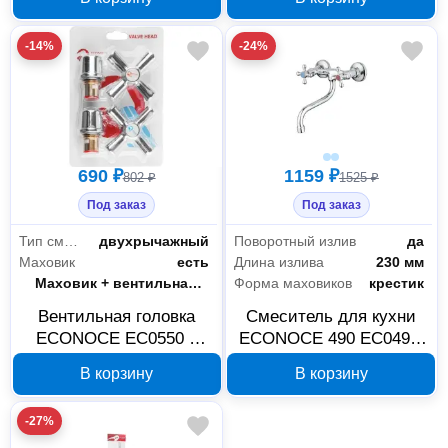
хром
серия 400 D35
-14%
-24%
690 ₽
1159 ₽
802 ₽
1525 ₽
Под заказ
Под заказ
Сантехника
43
Тип смесителя
двухрычажный
Поворотный излив
да
Маховик
есть
Длина излива
230 мм
Инженерная сантехника
1
Вид
Маховик + вентильная головка
Форма маховиков
крестик
Комплектующие и расходные материалы для сантехники
2
Вентильная головка
Смеситель для кухни
ECONOCE EC0550 с
ECONOCE 490 EC0490,
Товары для ванной комнаты и туалета
40
кран-буксой и
вентильный
В корзину
В корзину
маховиком
-27%