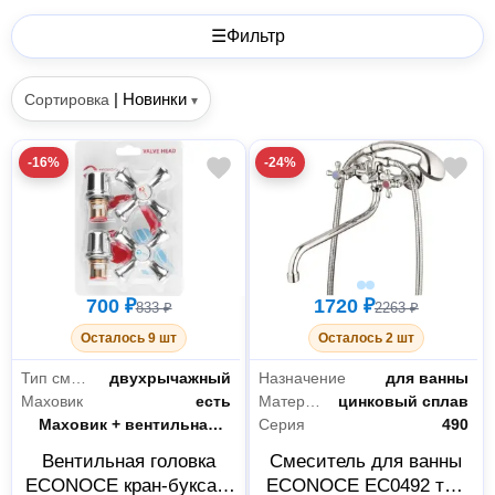
☰
Фильтр
|
Новинки
Сортировка
▾
-16%
-24%
700 ₽
1720 ₽
833 ₽
2263 ₽
Осталось 9 шт
Осталось 2 шт
Тип смесителя
двухрычажный
Назначение
для ванны
Маховик
есть
Материал корпуса
цинковый сплав
Вид
Маховик + вентильная головка
Серия
490
Вентильная головка
Смеситель для ванны
ECONOCE кран-букса с
ECONOCE EC0492 тип