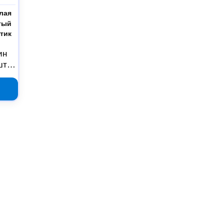
лая
тый
тик
ин
шт
818