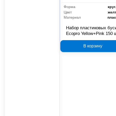
Форма
круг
Цвет
жел
Материал
плас
Набор пластиковых бус
Ecopro Yellow+Pink 150 
EPPLYG-150, арт. 30600
В корзину