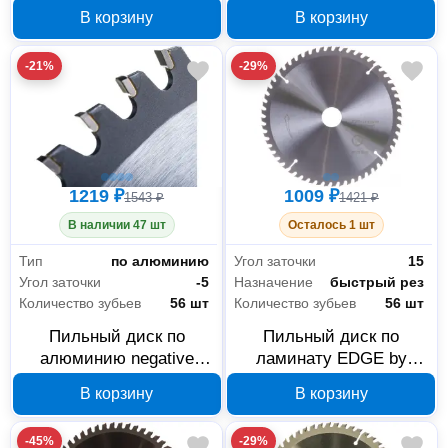
EDGE by PATRIOT 210
PATRIOT 210 мм 72
В корзину
В корзину
мм 72 зуба 810010027
зуба 810010026
-21%
-29%
1219 ₽
1009 ₽
1543 ₽
1421 ₽
В наличии 47 шт
Осталось 1 шт
Тип
по алюминию
Угол заточки
15
Угол заточки
-5
Назначение
быстрый рез
Количество зубьев
56 шт
Количество зубьев
56 шт
Пильный диск по
Пильный диск по
алюминию negative
ламинату EDGE by
EDGE by PATRIOT 190
PATRIOT 810010035 216
В корзину
В корзину
мм 56 зубьев 810010025
мм, 56 зубьев, посадка
30/20 мм
-45%
-29%