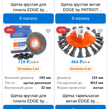
Щетка круглая для
Щетка круглая витая
точила EDGE by
EDGE by PATRIOT
PATRIOT 813010017 175
813010012 150x22.2 мм
В корзину
В корзину
мм
-35%
-21%
719 ₽
464 ₽
1106 ₽
587 ₽
Осталось 1 шт
Осталось 5 шт
Внешний диаметр
150 мм
Диаметр
115 мм
Тип оснастки
щетка дисковая
Посадочный диаметр
М14 мм
Внутренний диаметр
32 мм
Форма проволоки
витая
Щетка круглая для
Щетка тарельчатая
точила EDGE by
витая EDGE by
PATRIOT 813010016 150
PATRIOT 813010010, 115