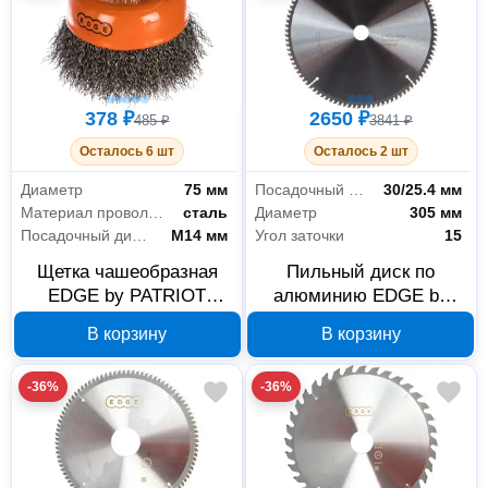
378 ₽
2650 ₽
485 ₽
3841 ₽
Осталось 6 шт
Осталось 2 шт
Диаметр
75 мм
Посадочный диаметр
30/25.4 мм
Материал проволоки
сталь
Диаметр
305 мм
Посадочный диаметр
М14 мм
Угол заточки
15
Щетка чашеобразная
Пильный диск по
EDGE by PATRIOT
алюминию EDGE by
813010002 75 мм М14
PATRIOT 305 мм 96
В корзину
В корзину
зубьев 810010030
-36%
-36%