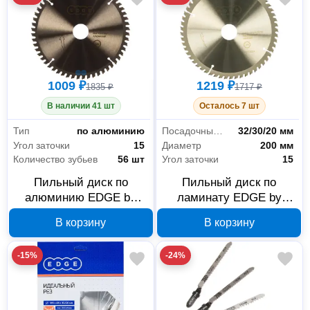
1009 ₽
1219 ₽
1835 ₽
1717 ₽
В наличии 41 шт
Осталось 7 шт
Тип
по алюминию
Посадочный диаметр
32/30/20 мм
Угол заточки
15
Диаметр
200 мм
Количество зубьев
56 шт
Угол заточки
15
Пильный диск по
Пильный диск по
алюминию EDGE by
ламинату EDGE by
PATRIOT 190 мм 56
PATRIOT 810010034 200
В корзину
В корзину
зубьев 810010024
мм, 56 зубьев, посадка
32/30/20 мм
-15%
-24%