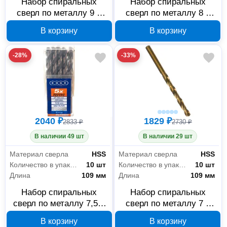
Набор спиральных
Набор спиральных
сверл по металлу 9 x
сверл по металлу 8 x
125 мм, 5 шт. EDGE by
117 мм, 5 шт. EDGE by
В корзину
В корзину
PATRIOT 815010039
PATRIOT 815010038
-28%
-33%
2040 ₽
1829 ₽
2833 ₽
2730 ₽
В наличии 49 шт
В наличии 29 шт
Материал сверла
HSS
Материал сверла
HSS
Количество в упаковке
10 шт
Количество в упаковке
10 шт
Длина
109 мм
Длина
109 мм
Набор спиральных
Набор спиральных
сверл по металлу 7,5 x
сверл по металлу 7 x
109 мм, 10 шт. EDGE by
109 мм, 10 шт. EDGE by
В корзину
В корзину
PATRIOT 815010037
PATRIOT 815010036