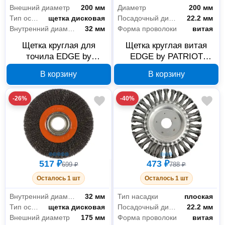
Внешний диаметр
200 мм
Диаметр
200 мм
Тип оснастки
щетка дисковая
Посадочный диаметр
22.2 мм
Внутренний диаметр
32 мм
Форма проволоки
витая
Щетка круглая для
Щетка круглая витая
точила EDGE by
EDGE by PATRIOT
PATRIOT 813010018 200
813010014, 200 мм х
В корзину
В корзину
мм
22,2 мм
-26%
-40%
517 ₽
473 ₽
699 ₽
788 ₽
Осталось 1 шт
Осталось 1 шт
Внутренний диаметр
32 мм
Тип насадки
плоская
Тип оснастки
щетка дисковая
Посадочный диаметр
22.2 мм
Внешний диаметр
175 мм
Форма проволоки
витая