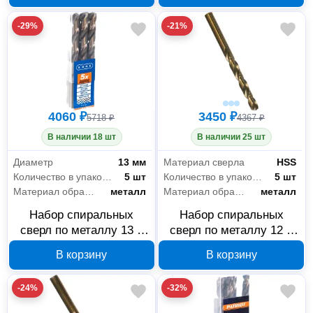
-29%
-21%
4060 ₽
3450 ₽
5718 ₽
4367 ₽
В наличии 18 шт
В наличии 25 шт
Диаметр
13 мм
Материал сверла
HSS
Количество в упаковке
5 шт
Количество в упаковке
5 шт
Материал обработки
металл
Материал обработки
металл
Набор спиральных
Набор спиральных
сверл по металлу 13 x
сверл по металлу 12 x
151 мм, 5 шт. EDGE by
151 мм, 5 шт. EDGE by
В корзину
В корзину
PATRIOT 815010043
PATRIOT 815010042
-24%
-32%