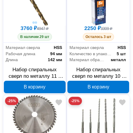
3760 ₽
2250 ₽
4947 ₽
3309 ₽
В наличии 29 шт
Осталось 3 шт
Материал сверла
HSS
Материал сверла
HSS
Рабочая длина
94 мм
Количество в упаковке
5 шт
Длина
142 мм
Материал обработки
металл
Набор спиральных
Набор спиральных
сверл по металлу 11 x
сверл по металлу 10 x
142 мм, 5 шт. EDGE by
133 мм, 5 шт. EDGE by
В корзину
В корзину
PATRIOT 815010041
PATRIOT 815010040
-25%
-25%