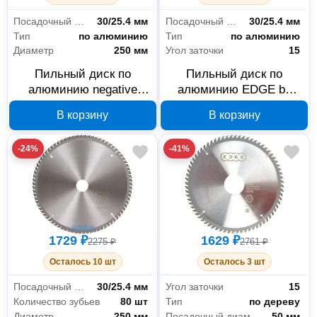
Посадочный диаметр
30/25.4 мм
Посадочный диаметр
30/25.4 мм
Тип
по алюминию
Тип
по алюминию
Диаметр
250 мм
Угол заточки
15
Пильный диск по
Пильный диск по
алюминию negative
алюминию EDGE by
EDGE by PATRIOT 250
PATRIOT 250 мм 96
В корзину
В корзину
мм 96 зубьев 810010029
зубьев 810010028
-24%
-41%
1729 ₽
1629 ₽
2275 ₽
2761 ₽
Осталось 10 шт
Осталось 3 шт
Посадочный диаметр
30/25.4 мм
Угол заточки
15
Количество зубьев
80 шт
Тип
по дереву
Диаметр
250 мм
Посадочный диаметр
50 мм