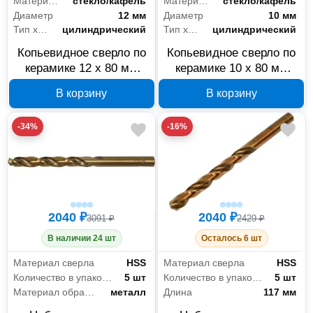
Материал обработки
стекло/кафель
Материал обработки
стекло/кафель
Диаметр
12 мм
Диаметр
10 мм
Тип хвостовика
цилиндрический
Тип хвостовика
цилиндрический
Копьевидное сверло по
Копьевидное сверло по
керамике 12 x 80 мм
керамике 10 x 80 мм
EDGE by PATRIOT
EDGE by PATRIOT
В корзину
В корзину
815010067
815010066
-34%
-16%
2040 ₽
2040 ₽
3091 ₽
2429 ₽
В наличии 24 шт
Осталось 6 шт
Материал сверла
HSS
Материал сверла
HSS
Количество в упаковке
5 шт
Количество в упаковке
5 шт
Материал обработки
металл
Длина
117 мм