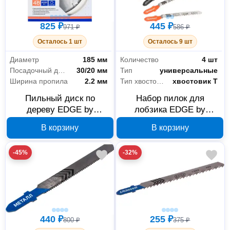
825 ₽
445 ₽
971 ₽
586 ₽
Осталось 1 шт
Осталось 9 шт
Диаметр
185 мм
Количество
4 шт
Посадочный диаметр
30/20 мм
Тип
универсальные
Ширина пропила
2.2 мм
Тип хвостовика
хвостовик Т
Пильный диск по
Набор пилок для
дереву EDGE by
лобзика EDGE by
PATRIOT 185 мм 48
PATRIOT 814010015
В корзину
В корзину
зубьев 810010037
-45%
-32%
Расходные материалы
166
Для инструмента
160
Для станков
440 ₽
255 ₽
6
800 ₽
375 ₽