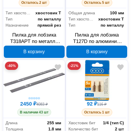
Осталось 2 шт
Осталось 5 шт
Тип хвостовика
хвостовик Т
Общая длина
100 мм
Тип
по металлу
Тип хвостовика
хвостовик Т
Назначение
прямой рез
Тип
по металлу
Пилка для лобзика
Пилка для лобзика
T318APT по металлу
T127D по алюминию
EDGE by PATRIOT
EDGE by PATRIOT
В корзину
В корзину
814010009
814010008
-40%
-21%
2450 ₽
92 ₽
4083 ₽
116 ₽
В наличии 43 шт
Осталось 1 шт
Длина
255 мм
Хвостовик бит
1/4 (тип С)
Толщина
1.8 мм
Количество бит
2 шт