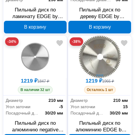
Пильный диск по
Пильный диск по
ламинату EDGE by
дереву EDGE by
PATRIOT 810010036 250
PATRIOT 810010012 250
В корзину
В корзину
мм, 80 зубьев, посадка
мм, 72 зуба, посадка 50
30/25.4 мм
мм
-34%
-38%
1219 ₽
1219 ₽
1847 ₽
1966 ₽
В наличии 32 шт
Осталось 1 шт
Диаметр
210 мм
Диаметр
210 мм
Угол заточки
-5
Угол заточки
15
Посадочный диаметр
30/20 мм
Посадочный диаметр
30/20 мм
Пильный диск по
Пильный диск по
алюминию negative
алюминию EDGE by