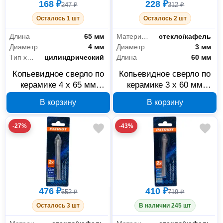
168 ₽
228 ₽
247 ₽
312 ₽
Осталось 1 шт
Осталось 2 шт
Длина
65 мм
Материал обработки
стекло/кафель
Диаметр
4 мм
Диаметр
3 мм
Тип хвостовика
цилиндрический
Длина
60 мм
Копьевидное сверло по
Копьевидное сверло по
керамике 4 x 65 мм
керамике 3 x 60 мм
EDGE by PATRIOT
EDGE by PATRIOT
В корзину
В корзину
815010061
815010060
-27%
-43%
476 ₽
410 ₽
652 ₽
719 ₽
Осталось 3 шт
В наличии 245 шт