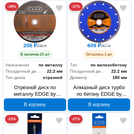
-39%
-37%
206 ₽
609 ₽
338 ₽
967 ₽
В наличии 25 шт
Осталось 3 шт
Назначение
по металлу
Тип
по железобетону
Посадочный диаметр
22.2 мм
Посадочный диаметр
22.2 мм
Тип диска
отрезной
Диаметр
180 мм
Отрезной диск по
Алмазный диск турбо
металлу EDGE by
по бетону EDGE by
PATRIOT 230x2.5x22.2
PATRIOT 180x22.2 мм
В корзину
В корзину
мм 816010007
811010008
-23%
-27%