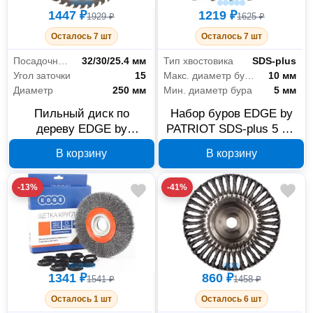
1447 ₽
1219 ₽
1929 ₽
1625 ₽
Осталось 7 шт
Осталось 7 шт
Посадочный диаметр
32/30/25.4 мм
Тип хвостовика
SDS-plus
Угол заточки
15
Макс. диаметр буров
10 мм
Диаметр
250 мм
Мин. диаметр бура
5 мм
Пильный диск по
Набор буров EDGE by
дереву EDGE by
PATRIOT SDS-plus 5 шт
PATRIOT 810010021 250
815010101
В корзину
В корзину
мм, 48 зубьев, посадка
32/30/25.4 мм
-13%
-41%
1341 ₽
860 ₽
1541 ₽
1458 ₽
Осталось 1 шт
Осталось 6 шт