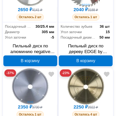
2650 ₽
2040 ₽
4141 ₽
3188 ₽
Осталось 2 шт
Осталось 1 шт
Посадочный диаметр
30/25.4 мм
Количество зубьев
36 шт
Диаметр
305 мм
Угол заточки
15
Угол заточки
-5
Посадочный диаметр
50 мм
Пильный диск по
Пильный диск по
алюминию negative
дереву EDGE by
EDGE by PATRIOT 305
PATRIOT 810010015 350
В корзину
В корзину
мм 96 зубьев 810010031
мм, 36 зубьев, посадка
50 мм
-37%
-23%
2350 ₽
2250 ₽
3730 ₽
2922 ₽
Осталось 1 шт
Осталось 4 шт