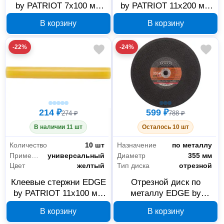
by PATRIOT 7x100 мм
by PATRIOT 11x200 мм
желтые 10 шт
желтые 10 шт
В корзину
В корзину
816001005
816001025
-22%
-24%
214 ₽
599 ₽
274 ₽
788 ₽
В наличии 11 шт
Осталось 10 шт
Количество
10 шт
Назначение
по металлу
Применение
универсальный
Диаметр
355 мм
Цвет
желтый
Тип диска
отрезной
Клеевые стержни EDGE
Отрезной диск по
by PATRIOT 11x100 мм
металлу EDGE by
желтые 10 шт
PATRIOT 355x3.5x25.4
В корзину
В корзину
816001015
мм 816010008