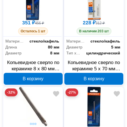
351 ₽
228 ₽
456 ₽
312 ₽
Осталось 1 шт
В наличии 203 шт
Материал обработки
стекло/кафель
Материал обработки
стекло/кафель
Длина
80 мм
Диаметр
5 мм
Диаметр
8 мм
Тип хвостовика
цилиндрический
Копьевидное сверло по
Копьевидное сверло по
керамике 8 x 80 мм
керамике 5 x 70 мм
EDGE by PATRIOT
EDGE by PATRIOT
В корзину
В корзину
815010065
815010062
-32%
-27%