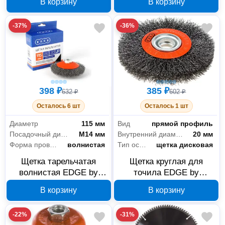
В корзину
В корзину
мм
мм, М14
-37%
-36%
398 ₽
385 ₽
632 ₽
602 ₽
Осталось 6 шт
Осталось 1 шт
Диаметр
115 мм
Вид
прямой профиль
Посадочный диаметр
М14 мм
Внутренний диаметр
20 мм
Форма проволоки
волнистая
Тип оснастки
щетка дисковая
Щетка тарельчатая
Щетка круглая для
волнистая EDGE by
точила EDGE by
PATRIOT 813010009, 115
PATRIOT 813010015
В корзину
В корзину
мм, М14
125x20 мм
-22%
-31%