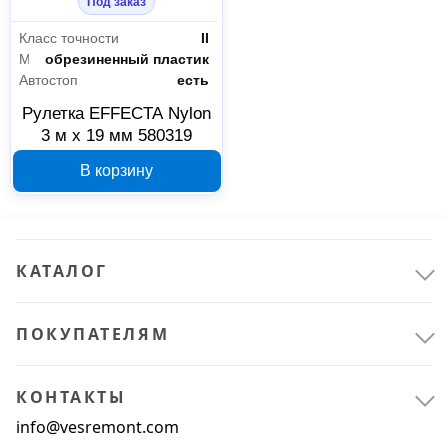
Под заказ
Класс точности
II
Материал корпуса
обрезиненный пластик
Автостоп
есть
Рулетка EFFECTA Nylon
3 м x 19 мм 580319
В корзину
КАТАЛОГ
ПОКУПАТЕЛЯМ
КОНТАКТЫ
Ручной инструмент
9
info@vesremont.com