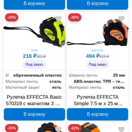
В корзину
В корзину
-33%
-40%
216 ₽
494 ₽
322 ₽
823 ₽
Под заказ
Под заказ
Материал корпуса
обрезиненный пластик
Ширина ленты
25 мм
Материал ленты
сталь
Материал корпуса
ABS-пластик; TPR – термопластичная резина
Магнитный зацеп
есть
Материал ленты
сталь
Рулетка EFFECTA Basic
Рулетка EFFECTA
570319 с магнитом 3 м х
Simple 7.5 м x 25 мм
19 мм
570725
В корзину
В корзину
-33%
-22%