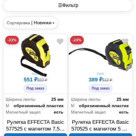
☰
Фильтр
|
Новинки
Сортировка
▾
-33%
-24%
551 ₽
389 ₽
822 ₽
512 ₽
Под заказ
Под заказ
Ширина ленты
25 мм
Ширина ленты
25 мм
Материал корпуса
обрезиненный пластик
Материал корпуса
обрезиненный пластик
Магнитный зацеп
есть
Магнитный зацеп
есть
Рулетка EFFECTA Basic
Рулетка EFFECTA Basic
577525 с магнитом 7,5 м
570525 с магнитом 5 м х
х 25 мм
25 мм