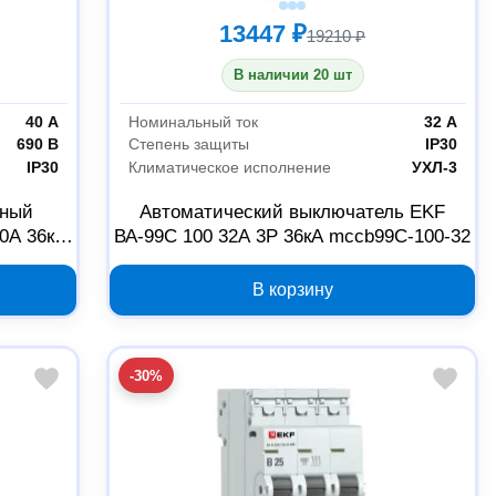
13447 ₽
19210 ₽
В наличии 20 шт
40 А
Номинальный ток
32 А
690 В
Степень защиты
IP30
IP30
Климатическое исполнение
УХЛ-3
сный
Автоматический выключатель EKF
0А 36кА
ВА-99C 100 32А 3P 36кА mccb99C-100-32
В корзину
-30%