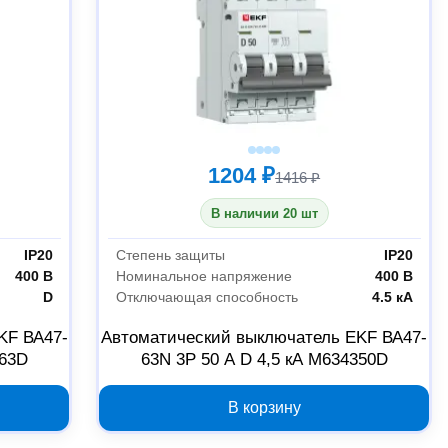
1204 ₽
1416 ₽
В наличии 20 шт
IP20
Степень защиты
IP20
400 В
Номинальное напряжение
400 В
D
Отключающая способность
4.5 кА
KF ВА47-
Автоматический выключатель EKF ВА47-
363D
63N 3P 50 А D 4,5 кА M634350D
В корзину