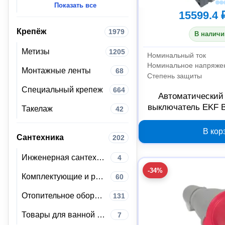
Показать все
15599.4 
Крепёж
1979
В наличи
Метизы
1205
Номинальный ток
Номинальное напряже
Монтажные ленты
68
Степень защиты
Специальный крепеж
664
Автоматический
выключатель EKF В
Такелаж
42
36кА mccb9
В кор
Сантехника
202
Инженерная сантехника
4
-34%
Комплектующие и расходные материалы для сантехники
60
Отопительное оборудование
131
Товары для ванной комнаты и туалета
7