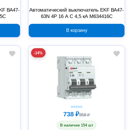
KF ВА47-
Автоматический выключатель EKF ВА47-
25C
63N 4P 16 А C 4,5 кА M634416C
В корзину
-14%
738 ₽
858 ₽
В наличии 154 шт