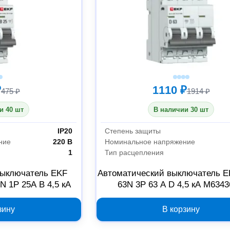
₽
1110 ₽
475 ₽
1914 ₽
и 40 шт
В наличии 30 шт
IP20
Степень защиты
ние
220 В
Номинальное напряжение
1
Тип расцепления
выключатель EKF
Автоматический выключатель E
N 1P 25А B 4,5 кА
63N 3P 63 А D 4,5 кА M634
зину
В корзину