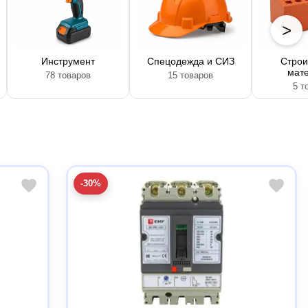
>
Инструмент
Спецодежда и СИЗ
Строи
мат
78 товаров
15 товаров
5 т
-30%