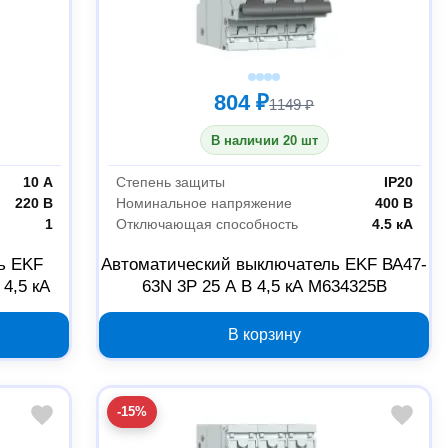
804 ₽
1149 ₽
В наличии 20 шт
10 А
Степень защиты
IP20
220 В
Номинальное напряжение
400 В
1
Отключающая способность
4.5 кА
ь EKF
Автоматический выключатель EKF ВА47-
4,5 кА
63N 3P 25 А B 4,5 кА M634325B
В корзину
-15%