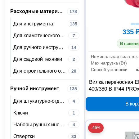
Расходные материалы
178
Для инструмента
135
335 
Для климатического оборудования
7
В наличи
Для ручного инструмента
14
Номинальная сила ток
Для садовой техники
2
Max нагрузка (Вт)
Способ установки
к
Для строительного оборудования
20
Вилка переносная E
400/380 В IP44 PROx
Ручной инструмент
135
PR
Для штукатурно-отделочных работ
4
В кор
Ключи
1
Наборы ручных инструментов
4
-45%
Отвертки
33