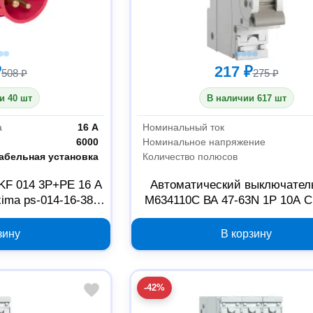
₽
217 ₽
508 ₽
275 ₽
и 40 шт
В наличии 617 шт
а
16 А
Номинальный ток
6000
Номинальное напряжение
абельная установка
Количество полюсов
KF 014 3Р+РЕ 16 А
Автоматический выключател
ima ps-014-16-380-
M634110C ВА 47-63N 1P 10А C 
O
зину
В корзину
-42%