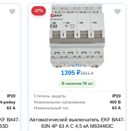
-27%
1395 ₽
1911 ₽
В наличии 50 шт
IP20
Степень защиты
IP20
IN-рейку
Номинальное напряжение
400 В
63 А
Номинальный ток
63 А
KF ВА47-
Автоматический выключатель EKF ВА47-
263D
63N 4P 63 А C 4,5 кА M634463C