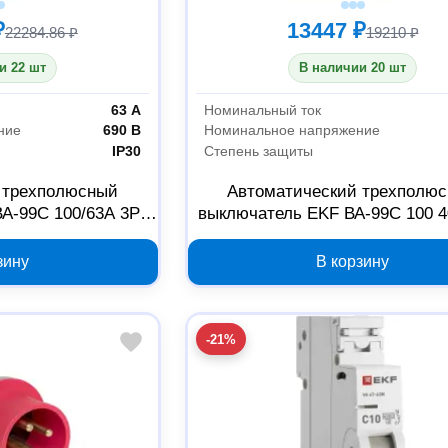
₽
13447 ₽
22284.86 ₽
19210 ₽
и 22 шт
В наличии 20 шт
63 А
Номинальный ток
ние
690 В
Номинальное напряжение
IP30
Степень защиты
 трехполюсный
Автоматический трехполю
А-99C 100/63А 3P
выключатель EKF ВА-99С 100 4
9C-100-63
mccb99C-100-40
зину
В корзину
-21%