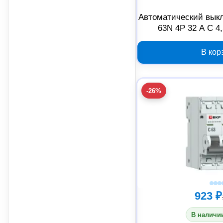
Автоматический вык
63N 4P 32 А C 4
В кор
-26%
923 ₽
В наличии