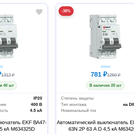
-38%
₽
781 ₽
1312 ₽
1260 ₽
и 40 шт
В наличии 20 шт
IP20
Степень защиты
ние
400 В
Тип монтажа
на D
ость
4.5 кА
Номинальный ток
лючатель EKF ВА47-
Автоматический выключатель E
,5 кА M634325D
63N 2P 63 А D 4,5 кА M634