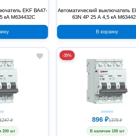
лючатель EKF ВА47-
Автоматический выключатель E
,5 кА M634432C
63N 4P 25 А 4,5 кА M6344
зину
В корзину
-35%
896 ₽
1247 ₽
1378 ₽
 200 шт
В наличии 100 шт