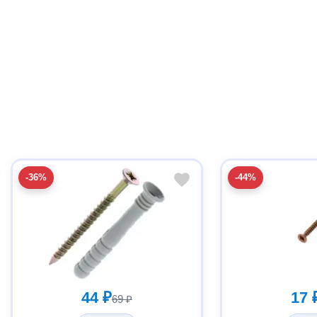
-36%
-44%
44 ₽
17 
69 ₽