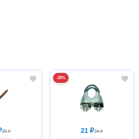
-38%
₽
21 ₽
30 ₽
34 ₽