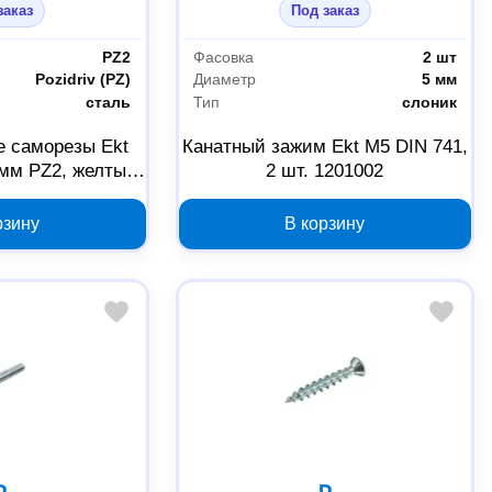
заказ
Под заказ
PZ2
Фасовка
2 шт
Pozidriv (PZ)
Диаметр
5 мм
сталь
Тип
слоник
 саморезы Ekt
Канатный зажим Ekt М5 DIN 741,
 мм PZ2, желтый
2 шт. 1201002
 13 шт
рзину
В корзину