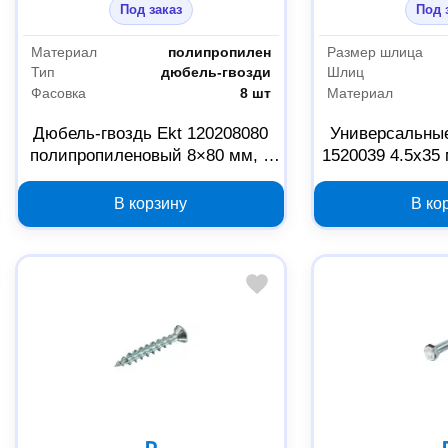
Под заказ
Под 
Материал
полипропилен
Размер шлица
Тип
дюбель-гвозди
Шлиц
Фасовка
8 шт
Материал
Дюбель-гвоздь Ekt 120208080
Универсальные
полипропиленовый 8×80 мм, 8
1520039 4.5х35
шт
цинк,
В корзину
В ко