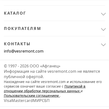
КАТАЛОГ
ПОКУПАТЕЛЯМ
КОНТАКТЫ
info@vesremont.com
© 1997 - 2026 ООО «Афганец»
Информация на сайте vesremont.com не является
публичной офертой.
Нахождение на сайте vesremont.com и использование его
Расходные материалы
3
сервисов означает ваше согласие с
Политикой в
отношении обработки персональных данных
и
Для инструмента
3
Пользовательским соглашением
.
Visa
Mastercard
МИР
СБП