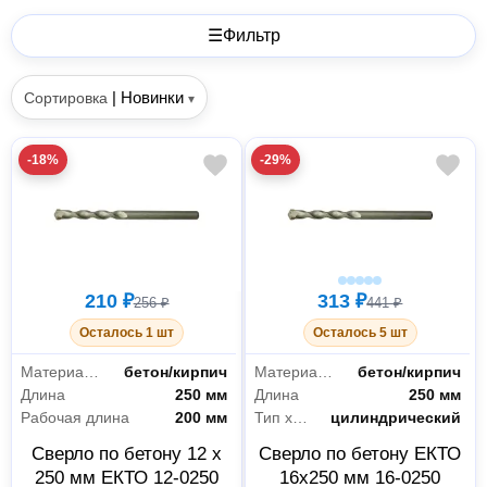
☰
Фильтр
|
Новинки
Сортировка
▾
-18%
-29%
210 ₽
313 ₽
256 ₽
441 ₽
Осталось 1 шт
Осталось 5 шт
Материал обработки
бетон/кирпич
Материал обработки
бетон/кирпич
Длина
250 мм
Длина
250 мм
Рабочая длина
200 мм
Тип хвостовика
цилиндрический
Сверло по бетону 12 x
Сверло по бетону EКТО
250 мм EКТО 12-0250
16x250 мм 16-0250