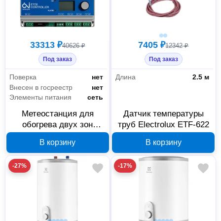
33313 ₽
7405 ₽
40626 ₽
12342 ₽
Под заказ
Под заказ
Поверка
нет
Длина
2.5 м
Внесен в госреестр
нет
Элементы питания
сеть
Метеостанция для
Датчик температуры
обогрева двух зон
труб Electrolux ETF-622
Electrolux ETO2-4550
В корзину
В корзину
-27%
-17%