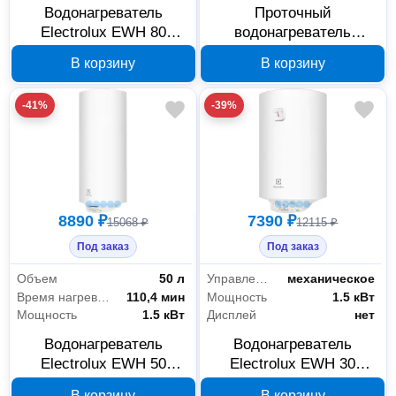
Водонагреватель
Проточный
Electrolux EWH 80
водонагреватель
Formax DL 1026261
Electrolux NPX 18-24
В корзину
В корзину
Sensomatic Pro, арт.
1036902
-41%
-39%
8890 ₽
7390 ₽
15068 ₽
12115 ₽
Под заказ
Под заказ
Объем
50 л
Управление
механическое
Время нагрева на 45 °C
110,4 мин
Мощность
1.5 кВт
Мощность
1.5 кВт
Дисплей
нет
Водонагреватель
Водонагреватель
Electrolux EWH 50
Electrolux EWH 30
Heatronic DL Slim
Heatronic Slim DryHeat
В корзину
В корзину