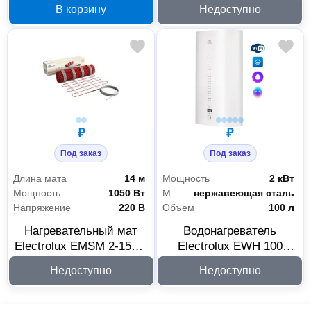
Electrolux Smartfix 2.0
НС-1016218
В корзину
Недоступно
TS 6.5 кВт 1017851
Климатическое оборудование
12
Вентиляционное оборудование
2
Отопительные приборы и системы отопления
9
Системы контроля температуры
1
₽
₽
Под заказ
Под заказ
Расходные материалы
2
Длина мата
14 м
Мощность
2 кВт
Для климатического оборудования
2
Мощность
1050 Вт
Материал бака
нержавеющая сталь
Напряжение
220 В
Объем
100 л
Инструмент
1
Нагревательный мат
Водонагреватель
Electrolux EMSM 2-150-7
Electrolux EWH 100
Измерительный инструмент
1
НС-1016217
Centurio IQ Inverter
Недоступно
Недоступно
1589510