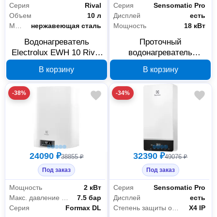
Серия
Rival
Серия
Sensomatic Pro
Объем
10 л
Дисплей
есть
Материал бака
нержавеющая сталь
Мощность
18 кВт
Водонагреватель
Проточный
Electrolux EWH 10 Rival
водонагреватель
O 1036867
Electrolux NPX 12-18
В корзину
В корзину
Sensomatic Pro, арт.
1036901
-38%
-34%
24090 ₽
32390 ₽
38855 ₽
49076 ₽
Под заказ
Под заказ
Мощность
2 кВт
Серия
Sensomatic Pro
Макс. давление воды
7.5 бар
Дисплей
есть
Серия
Formax DL
Степень защиты от воды
X4 IP