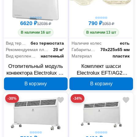
6620 ₽
790 ₽
12036 ₽
1053 ₽
В наличии 16 шт
В наличии 13 шт
Вид термостата
без термостата
Наличие колес
есть
Рекомендуемая площадь
20 м²
Габариты без упаковки
70x225x65 мм
Вид крепления
настенный
Материал
пластик
Отопительный модуль
Комплект шасси
конвектора Electrolux Air
Electrolux EFT/AG2R
Gate Transformer
НС-1117333 для
В корзину
В корзину
ECH/AG2-1500 T
конвектора Air Gate
НС-1081911
Transformer
-30%
-34%