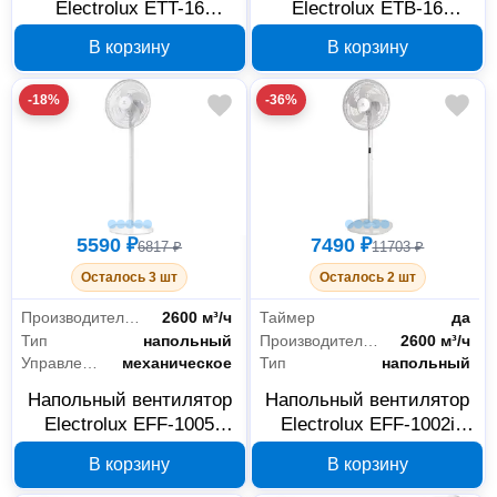
Electrolux ETT-16
Electrolux ETB-16
НС-1017321
НС-1013675
В корзину
В корзину
-18%
-36%
5590 ₽
7490 ₽
6817 ₽
11703 ₽
Осталось 3 шт
Осталось 2 шт
Производительность
2600 м³/ч
Таймер
да
Тип
напольный
Производительность
2600 м³/ч
Управление
механическое
Тип
напольный
Напольный вентилятор
Напольный вентилятор
Electrolux EFF-1005
Electrolux EFF-1002i
НС-1186888
НС-1245800
В корзину
В корзину