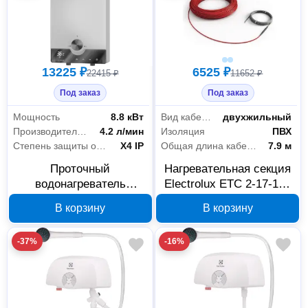
13225 ₽
6525 ₽
22415 ₽
11652 ₽
Под заказ
Под заказ
Мощность
8.8 кВт
Вид кабеля
двухжильный
Производительность
4.2 л/мин
Изоляция
ПВХ
Степень защиты от воды
X4 IP
Общая длина кабеля
7.9 м
Проточный
Нагревательная секция
водонагреватель
Electrolux ETC 2-17-100
Electrolux NPX 8 Flow
НС-1016223
В корзину
В корзину
Active, арт. 1036904
-37%
-16%