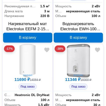
Рекомендуемая площадь
1.5 м²
Мощность
2 кВт
Длина мата
3 м
Материал бака
нержавеющая сталь
Напряжение
220 В
Объем
100 л
Нагревательный мат
Водонагреватель
Electrolux EEFM 2-150-
Electrolux EWH-100
1,5 НС-1016192
Royal 1019726
В корзину
В корзину
-17%
-38%
11690 ₽
11346 ₽
14084 ₽
18300 ₽
Под заказ
Под заказ
Серия
Heatronic DL DryHeat
Мощность
2 кВт
Объем
100 л
Материал бака
нержавеющая сталь
Мощность
1.5 кВт
Объем
30 л