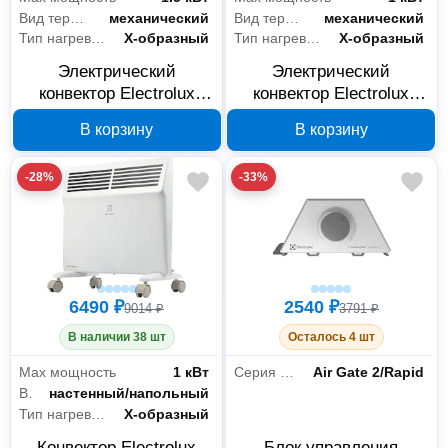
Вид термостата
механический
Вид термостата
механический
Тип нагревательного элемента
Х-образный
Тип нагревательного элемента
Х-образный
Электрический
Электрический
конвектор Electrolux
конвектор Electrolux
ECH/AS-1500 MR
ECH/AS-1000 MR
В корзину
В корзину
НС-1120234
НС-1120233
-28%
-33%
6490 ₽
2540 ₽
9014 ₽
3791 ₽
В наличии 38 шт
Осталось 4 шт
Max мощность
1 кВт
Серия обогревателя
Air Gate 2/Rapid
Вид крепления
настенный/напольный
Тип нагревательного элемента
Х-образный
Конвектор Electrolux
Блок управления