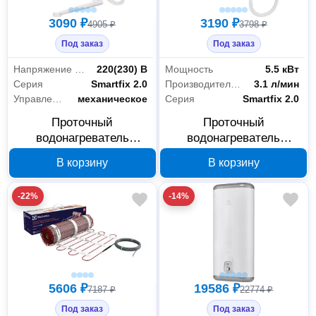
3090 ₽
3190 ₽
4905 ₽
3798 ₽
Под заказ
Под заказ
Напряжение сети
220(230) В
Мощность
5.5 кВт
Серия
Smartfix 2.0
Производительность
3.1 л/мин
Управление
механическое
Серия
Smartfix 2.0
Проточный
Проточный
водонагреватель
водонагреватель
Electrolux Smartfix 2.0
Electrolux Smartfix 2.0 S
В корзину
В корзину
TS 3.5 кВт кран+душ,
5.5 кВт душ, арт.
арт. 1017848
1017849
-22%
-14%
5606 ₽
19586 ₽
7187 ₽
22774 ₽
Под заказ
Под заказ