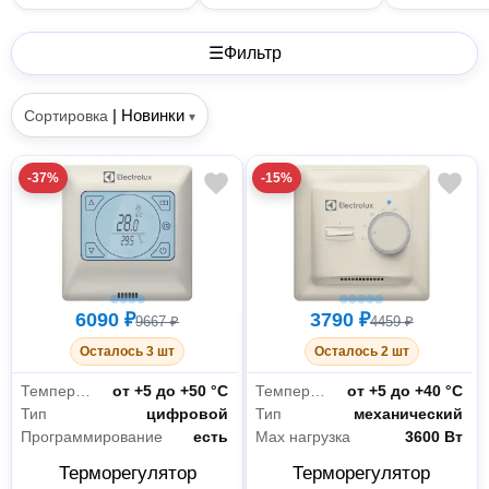
☰
Фильтр
|
Новинки
Сортировка
▾
-37%
-15%
6090 ₽
3790 ₽
9667 ₽
4459 ₽
Осталось 3 шт
Осталось 2 шт
Температурный диапазон для пола
от +5 до +50 °С
Температурный диапазон для пола
от +5 до +40 °С
Тип
цифровой
Тип
механический
Программирование
есть
Max нагрузка
3600 Вт
Терморегулятор
Терморегулятор