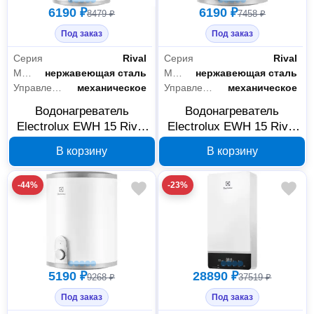
6190 ₽
6190 ₽
8479 ₽
7458 ₽
Под заказ
Под заказ
Серия
Rival
Серия
Rival
Материал бака
нержавеющая сталь
Материал бака
нержавеющая сталь
Управление
механическое
Управление
механическое
Водонагреватель
Водонагреватель
Electrolux EWH 15 Rival
Electrolux EWH 15 Rival
U 1036869
O 1036868
В корзину
В корзину
-44%
-23%
5190 ₽
28890 ₽
9268 ₽
37519 ₽
Под заказ
Под заказ