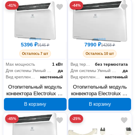
-41%
-44%
5396 ₽
7990 ₽
9146 ₽
14268 ₽
Осталось 7 шт
Осталось 10 шт
Max мощность
1 кВт
Вид термостата
без термостата
Для системы Умный дом
да
Для системы Умный дом
да
Вид крепления
настенный
Вид крепления
настенный
Отопительный модуль
Отопительный модуль
конвектора Electrolux Air
конвектора Electrolux Air
Gate Transformer
Gate Transformer
В корзину
В корзину
ECH/AG2-1000 T
ECH/AG2-2000 T
НС-1081910
НС-1081912
-45%
-25%