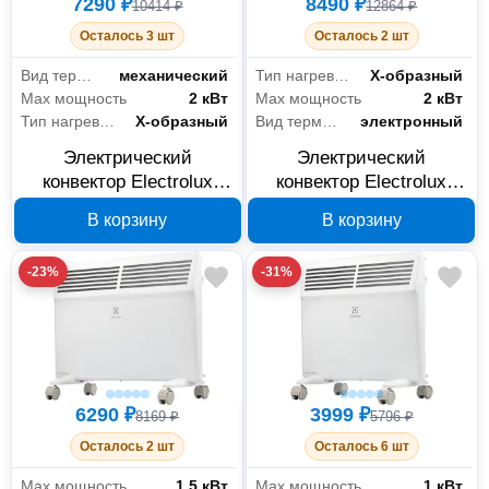
7290 ₽
8490 ₽
10414 ₽
12864 ₽
Осталось 3 шт
Осталось 2 шт
Вид термостата
механический
Тип нагревательного элемента
Х-образный
Max мощность
2 кВт
Max мощность
2 кВт
Тип нагревательного элемента
Х-образный
Вид термостата
электронный
Электрический
Электрический
конвектор Electrolux
конвектор Electrolux
ECH/AS-2000 MR
ECH/AS-2000 ER
В корзину
В корзину
НС-1120252
НС-1119630
-23%
-31%
6290 ₽
3999 ₽
8169 ₽
5796 ₽
Осталось 2 шт
Осталось 6 шт
Max мощность
1.5 кВт
Max мощность
1 кВт