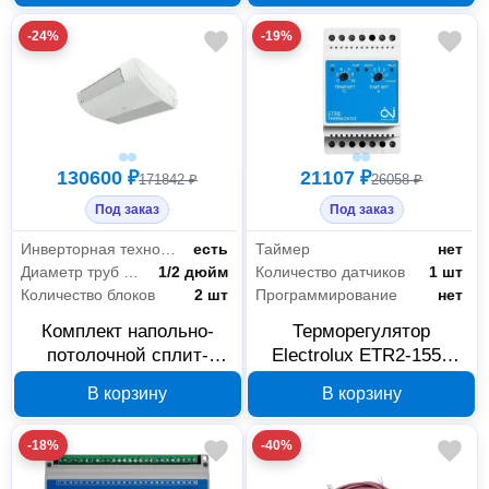
-24%
-19%
130600 ₽
21107 ₽
171842 ₽
26058 ₽
Под заказ
Под заказ
Инверторная технология
есть
Таймер
нет
Диаметр труб хладагента (газ)
1/2 дюйм
Количество датчиков
1 шт
Количество блоков
2 шт
Программирование
нет
Комплект напольно-
Терморегулятор
потолочной сплит-
Electrolux ETR2-1550
системы Electrolux
однозонный для
В корзину
В корзину
EACU-18H/UP3-DC/N8
системы снеготаяния
1235844
-18%
-40%