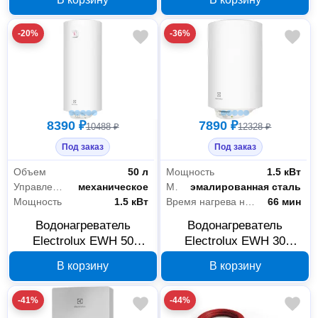
DryHeat 1039855
1039852
-20%
-36%
8390 ₽
7890 ₽
10488 ₽
12328 ₽
Под заказ
Под заказ
Объем
50 л
Мощность
1.5 кВт
Управление
механическое
Материал бака
эмалированная сталь
Мощность
1.5 кВт
Время нагрева на 45 °C
66 мин
Водонагреватель
Водонагреватель
Electrolux EWH 50
Electrolux EWH 30
Heatronic Slim DryHeat
Heatronic DL Slim
В корзину
В корзину
1039854
DryHeat 1039853
-41%
-44%