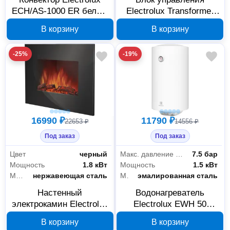
ECH/AS-1000 ER белый
Electrolux Transformer
НС-1120124
Mechanic ECH/TUM3
В корзину
В корзину
НС-1199071
-25%
-19%
16990 ₽
11790 ₽
22653 ₽
14556 ₽
Под заказ
Под заказ
Цвет
черный
Макс. давление воды
7.5 бар
Мощность
1.8 кВт
Мощность
1.5 кВт
Материал
нержавеющая сталь
Материал бака
эмалированная сталь
Настенный
Водонагреватель
электрокамин Electrolux
Electrolux EWH 50
EFP/W-1100ULS
DRYver 1186669
В корзину
В корзину
1052292