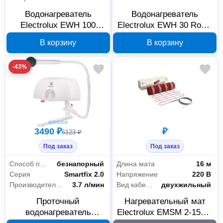
Водонагреватель
Водонагреватель
Electrolux EWH 100
Electrolux EWH 30 Royal
Heatronic DL DryHeat
1019732
В корзину
В корзину
1039859
-43%
3490 ₽
₽
6123 ₽
Под заказ
Под заказ
Способ подачи воды
безнапорный
Длина мата
16 м
Серия
Smartfix 2.0
Напряжение
220 В
Сантехника
27
Производительность
3.7 л/мин
Вид кабеля
двухжильный
Проточный
Нагревательный мат
Комплектующие и расходные материалы для сантехники
4
водонагреватель
Electrolux EMSM 2-150-8
Отопительное оборудование
23