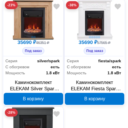
-23%
-38%
35690 ₽
35690 ₽
46351 ₽
57565 ₽
Под заказ
Под заказ
Серия
silver/spark
Серия
fiesta/spark
С обогревом
есть
С обогревом
есть
Мощность
1.8 кВт
Мощность
1.8 кВт
Каминокомплект
Каминокомплект
ELEKAM Silver Spark
ELEKAM Fiesta Spark
F2020G1 900074
F2020G1 900073
В корзину
В корзину
-28%