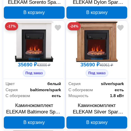
ELEKAM Sorento Spark
ELEKAM Dylon Spark
F2020G1 900090
F2020G1 900080
В корзину
В корзину
-17%
-24%
35690 ₽
35690 ₽
43000 ₽
46961 ₽
Под заказ
Под заказ
Цвет
белый
Серия
silver/spark
Серия
baltimore/spark
С обогревом
есть
С обогревом
есть
Мощность
1.8 кВт
Каминокомплект
Каминокомплект
ELEKAM Baltimore Spark
ELEKAM Silver Spark
F2020G1 900078
F2020G1 900075
В корзину
В корзину