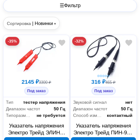
☰
Фильтр
|
Новинки
Сортировка
▾
-35%
-32%
2145 ₽
316 ₽
3300 ₽
465 ₽
Под заказ
Под заказ
Тип
тестер напряжения
Звуковой сигнал
нет
Диапазон частот
50 Гц
Диапазон частот
50 Гц
Типоразмер батареек
не требуется
Способ измерения
контактный
Указатель напряжения
Указатель напряжения
Электро Трейд ЭЛИН-1
Электро Трейд ПИН-90Э
СЗ М до 1000 В, ET-
до 1000 В ET-UNN101