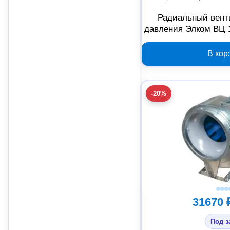
Радиальный вент
давления Элком ВЦ 
0 градусов с двиг
03.02.
В кор
-20%
31670 
Под з