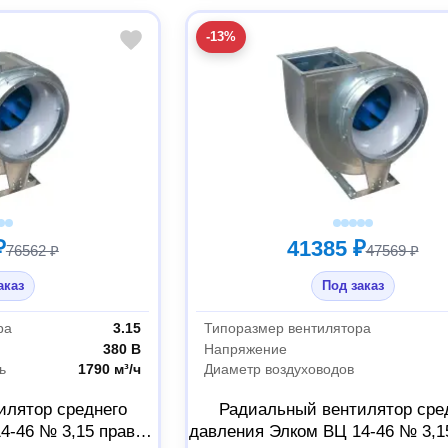
-13%
₽
41385 ₽
76562 ₽
47569 ₽
аказ
Под заказ
ра
3.15
Типоразмер вентилятора
380 В
Напряжение
ь
1790 м³/ч
Диаметр воздуховодов
илятор среднего
Радиальный вентилятор сре
4-46 № 3,15 правый
давления Элком ВЦ 14-46 № 3,1