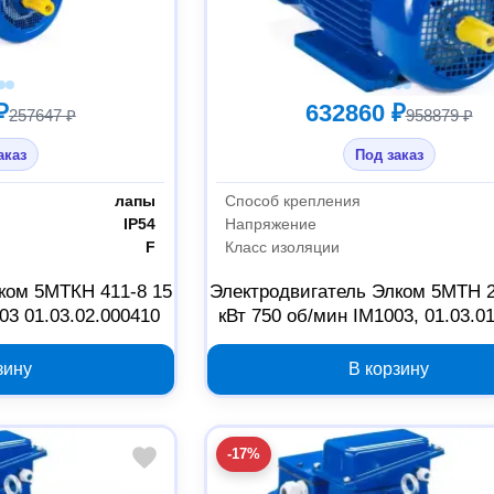
₽
632860 ₽
257647 ₽
958879 ₽
аказ
Под заказ
лапы
Способ крепления
IP54
Напряжение
F
Класс изоляции
ком 5МТКН 411-8 15
Электродвигатель Элком 5МТН 2
03 01.03.02.000410
кВт 750 об/мин IM1003, 01.03.0
зину
В корзину
-17%