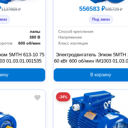
₽
556583 ₽
1137869 ₽
695729 ₽
аказ
Под заказ
лапы
Способ крепления
380 В
Напряжение
оротов
600 об/мин
Класс изоляции
ком 5МТН 613-10 75
Электродвигатель Элком 5МТН 
03 01.03.01.001535
60 кВт 600 об/мин IM1003 01.03.
зину
В корзину
-34%