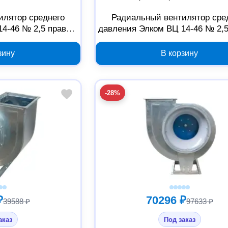
илятор среднего
Радиальный вентилятор сре
14-46 № 2,5 правый
давления Элком ВЦ 14-46 № 2,
ателем 0.75/1500
0 градусов с двигателем 0.55
216885
03.02.000538
зину
В корзину
-28%
₽
70296 ₽
39588 ₽
97633 ₽
аказ
Под заказ