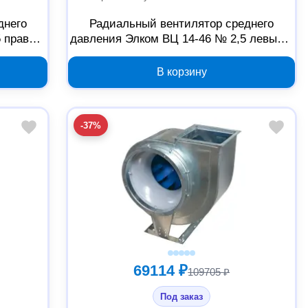
днего
Радиальный вентилятор среднего
5 правый
давления Элком ВЦ 14-46 № 2,5 левый 0
/1500
градусов с двигателем 0.75/1500
03.02.216886
В корзину
-37%
69114 ₽
109705 ₽
Под заказ