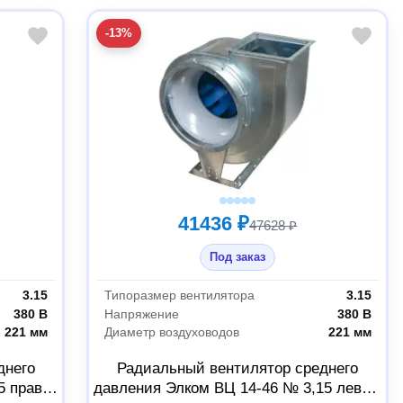
-13%
41436 ₽
47628 ₽
Под заказ
3.15
Типоразмер вентилятора
3.15
380 В
Напряжение
380 В
221 мм
Диаметр воздуховодов
221 мм
днего
Радиальный вентилятор среднего
5 правый
давления Элком ВЦ 14-46 № 3,15 левый