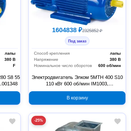
1604838 ₽
2325852 ₽
Под заказ
лапы
Способ крепления
лапы
380 В
Напряжение
380 В
F
Номинальное число оборотов
600 об/мин
80 S8 55
Электродвигатель Элком 5МТН 400 S10
1.001348
110 кВт 600 об/мин IM1003,
01.03.01.000546
В корзину
-25%