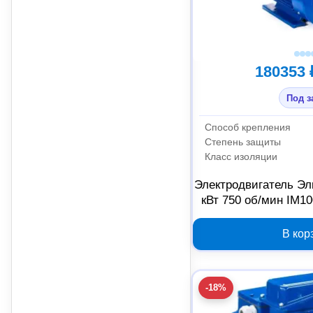
180353 
Под з
Способ крепления
Степень защиты
Класс изоляции
Электродвигатель Эл
кВт 750 об/мин IM10
В кор
-18%