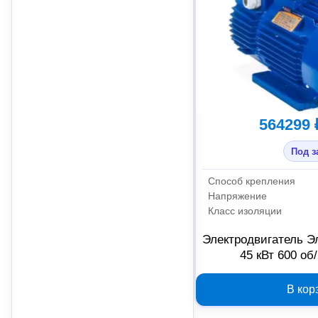
564299 
Под з
Способ крепления
Напряжение
Класс изоляции
Электродвигатель Э
45 кВт 600 об
01.03.01
В кор