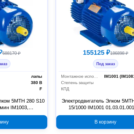
₽
155125 ₽
688170 ₽
186898 ₽
аказ
Под заказ
лапы
Монтажное исполнение
IM1001 (IM108
380 В
Степень защиты
F
КПД
лком 5МТН 280 S10
Электродвигатель Элком 5МТН
/мин IM1003,
15/1000 IM1001 01.03.01.00
.001213
зину
В корзину