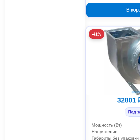
0 градусов с дви
03.02.
В кор
-41%
32801 
Под з
Мощность (Вт)
Напряжение
Габариты без упаковки