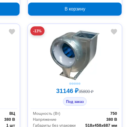
/1000
0 градусов с двигателем 0.75/1000
03.02.216888
В корзину
-13%
31146 ₽
35800 ₽
Под заказ
ВЦ
Мощность (Вт)
750
380 В
Напряжение
380 В
1 шт
Габариты без упаковки
518х458х687 мм