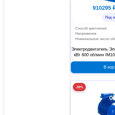
910295 
Под з
Способ крепления
Напряжение
Номинальное число об
Электродвигатель Эл
кВт 600 об/мин IM10
В кор
-30%