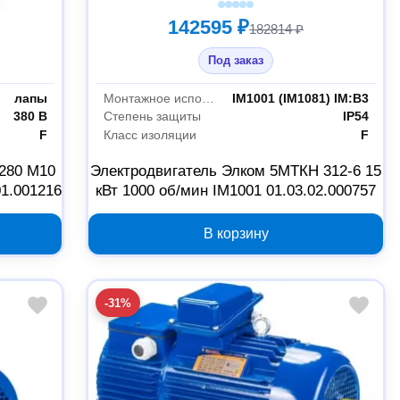
142595 ₽
182814 ₽
Под заказ
лапы
Монтажное исполнение
IM1001 (IM1081) IM:B3
380 В
Степень защиты
IP54
F
Класс изоляции
F
280 М10
Электродвигатель Элком 5МТКН 312-6 15
01.001216
кВт 1000 об/мин IM1001 01.03.02.000757
В корзину
-31%