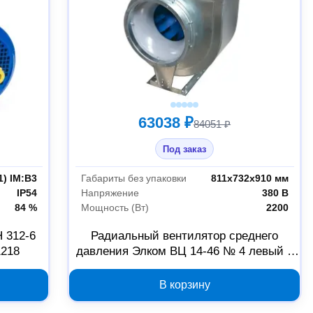
63038 ₽
84051 ₽
Под заказ
1) IM:B3
Габариты без упаковки
811х732х910 мм
IP54
Напряжение
380 В
84 %
Мощность (Вт)
2200
 312-6
Радиальный вентилятор среднего
1218
давления Элком ВЦ 14-46 № 4 левый 0
градусов с двигателем 2.2/1000
03.02.216889
В корзину