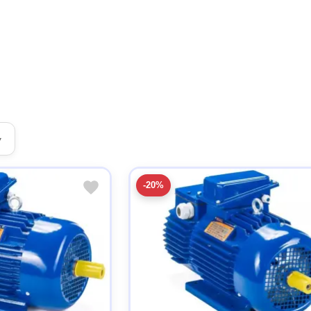
▾
-20%