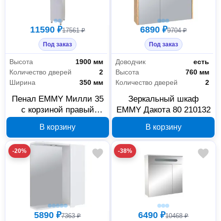
11590 ₽
6890 ₽
17561 ₽
9704 ₽
Под заказ
Под заказ
Высота
1900 мм
Доводчик
есть
Количество дверей
2
Высота
760 мм
Ширина
350 мм
Количество дверей
2
Пенал EMMY Милли 35
Зеркальный шкаф
с корзиной правый
EMMY Дакота 80 210132
белый 410032
В корзину
В корзину
-20%
-38%
5890 ₽
6490 ₽
7363 ₽
10468 ₽