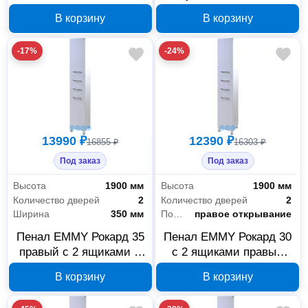
умывальник Визит 40
310024
В корзину
В корзину
310169
-17%
-24%
13990 ₽
12390 ₽
16855 ₽
16303 ₽
Под заказ
Под заказ
Высота
1900 мм
Высота
1900 мм
Количество дверей
2
Количество дверей
2
Ширина
350 мм
Позиционирование дверей
правое открывание
Пенал EMMY Рокард 35
Пенал EMMY Рокард 30
правый с 2 ящиками и
с 2 ящиками правый
корзиной 410042
белый 410040
В корзину
В корзину