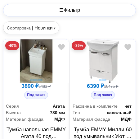
☰
Фильтр
|
Новинки
Сортировка
▾
-40%
-39%
3890 ₽
6390 ₽
6483 ₽
10475 ₽
Под заказ
Под заказ
Серия
Агата
Раковина в комплекте
нет
Высота
780 мм
Тип
напольный
Материал фасада
МДФ
Материал фасада
МДФ
Тумба напольная EMMY
Тумба EMMY Милли 60
Агата 40 под
под умывальник Уют 60