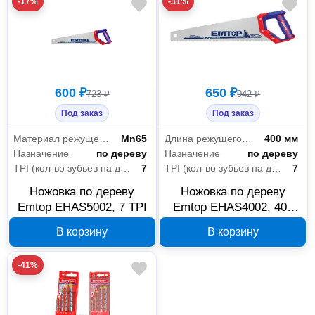
-17%
-31%
600 ₽
650 ₽
723 ₽
942 ₽
Под заказ
Под заказ
Материал режущего полотна
Mn65
Длина режущего полотна
400 мм
Назначение
по дереву
Назначение
по дереву
TPI (кол-во зубьев на дюйм)
7
TPI (кол-во зубьев на дюйм)
7
Ножовка по дереву
Ножовка по дереву
Emtop EHAS5002, 7 TPI
Emtop EHAS4002, 400
мм, 7 TPI
В корзину
В корзину
-41%