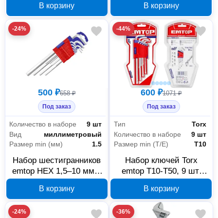
В корзину
В корзину
EHKY1092
-24%
-44%
500 ₽
600 ₽
658 ₽
1071 ₽
Под заказ
Под заказ
Количество в наборе
9 шт
Тип
Torx
Вид
миллиметровый
Количество в наборе
9 шт
Размер min (мм)
1.5
Размер min (Т/E)
T10
Набор шестигранников
Набор ключей Torx
emtop HEX 1,5–10 мм 9
emtop T10-T50, 9 шт.
шт EHKY1091
EHKY3091
В корзину
В корзину
-24%
-36%