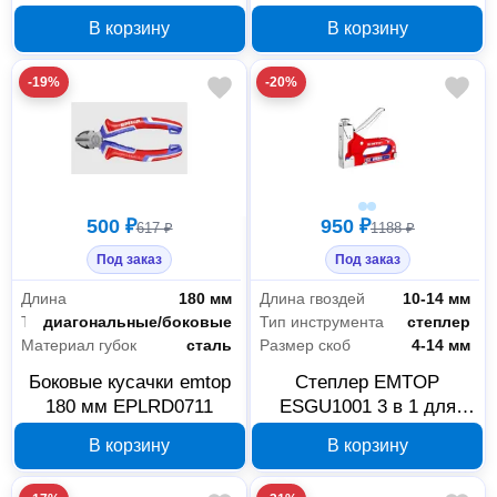
EPLRC0811
EPLRC0711
В корзину
В корзину
-19%
-20%
500 ₽
950 ₽
617 ₽
1188 ₽
Под заказ
Под заказ
Длина
180 мм
Длина гвоздей
10-14 мм
Тип
диагональные/боковые
Тип инструмента
степлер
Материал губок
сталь
Размер скоб
4-14 мм
Боковые кусачки emtop
Степлер EMTOP
180 мм EPLRD0711
ESGU1001 3 в 1 для
скоб и гвоздей
В корзину
В корзину