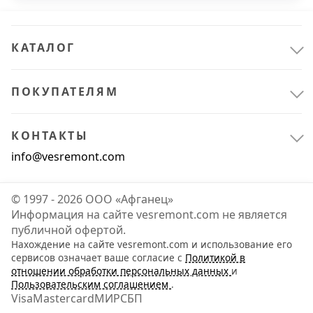
Ключи
7
Ножовки
2
КАТАЛОГ
Отвертки
1
ПОКУПАТЕЛЯМ
Специализированный
1
Ударно-рычажный
2
КОНТАКТЫ
Показать все
info@vesremont.com
Расходные материалы
1
© 1997 - 2026 ООО «Афганец»
Для инструмента
1
Информация на сайте vesremont.com не является
публичной офертой.
Нахождение на сайте vesremont.com и использование его
Всё для сада
1
сервисов означает ваше согласие с
Политикой в
отношении обработки персональных данных
и
Садовый инструмент и инвентарь
1
Пользовательским соглашением
.
Visa
Mastercard
МИР
СБП