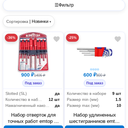
☰
Фильтр
|
Новинки
Сортировка
▾
-36%
-25%
900 ₽
600 ₽
1406 ₽
800 ₽
Под заказ
Под заказ
Slotted (SL)
да
Количество в наборе
9 шт
Количество в наборе
12 шт
Размер min (мм)
1.5
Намагниченный наконечник
да
Размер max (мм)
10
Набор отверток для
Набор удлиненных
точных работ emtop 12
шестигранников emtop
шт ESST1201
HEX 1,5–10 мм 9 шт