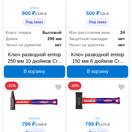
900 ₽
500 ₽
1139 ₽
725 ₽
Под заказ
Под заказ
Класс товара
Бытовой
Max расстояние между губками (мм)
24
Длина
250 мм
Защитные накладки
нет
Чехол на рукоятке
нет
Чехол на рукоятке
нет
Ключ разводной emtop
Ключ разводной emtop
250 мм 10 дюймов CrV
150 мм 6 дюймов CrV
EAWH131001
EAWH130601
В корзину
В корзину
-31%
-32%
799 ₽
799 ₽
1158 ₽
1175 ₽