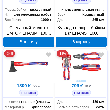
Под заказ
Под заказ
Форма бойка
квадратный
Материал бойка
инструментальная сталь CS45
Назначение
для слесарных работ
Боек
Квадратный
Вес бойка
1000 г
Длина
265 мм
Слесарный молоток
Кувалда emtop с бойком
EMTOP EHAMMH1000,
1 кг EHAMSH1000
1000 г
В корзину
В корзину
-34%
-13%
1800 ₽
799 ₽
2727 ₽
918 ₽
Под заказ
Под заказ
Тип
хозяйственный(классический)
Длина
180 мм
Материал рукояти
фиберглас
Возможность перекусить проволоку
есть