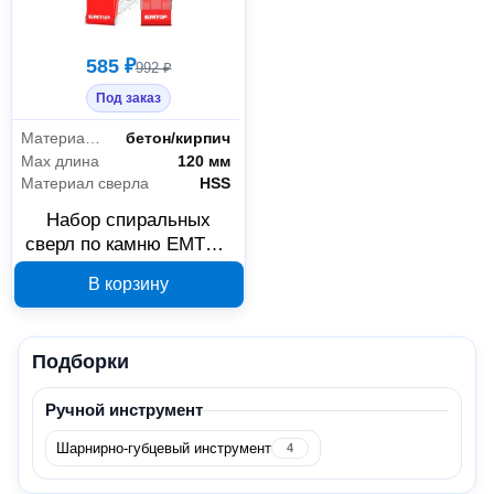
585 ₽
992 ₽
Под заказ
Материал обработки
бетон/кирпич
Max длина
120 мм
Материал сверла
HSS
Набор спиральных
сверл по камню EMTOP
4-10 мм, 5 шт,
В корзину
ECDB13051
Подборки
Ручной инструмент
Шарнирно-губцевый инструмент
4
Ручной инструмент
17