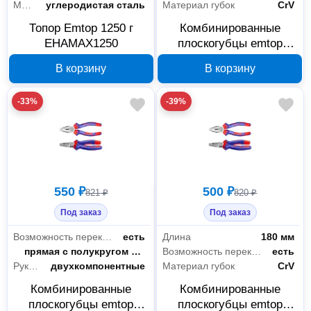
Материал лезвия
углеродистая сталь
Материал губок
CrV
Топор Emtop 1250 г
Комбинированные
EHAMAX1250
плоскогубцы emtop
EPLRC0721 с
В корзину
В корзину
увеличенным рычагом
-33%
-39%
550 ₽
500 ₽
821 ₽
820 ₽
Под заказ
Под заказ
Возможность перекусить проволоку
есть
Длина
180 мм
Форма губок
прямая с полукругом и режущей кромкой
Возможность перекусить проволоку
есть
Рукоятки-чехлы
двухкомпонентные
Материал губок
CrV
Комбинированные
Комбинированные
плоскогубцы emtop
плоскогубцы emtop