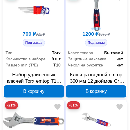
700 ₽
1200 ₽
921 ₽
1875 ₽
Под заказ
Под заказ
Тип
Torx
Класс товара
Бытовой
Количество в наборе
9 шт
Защитные накладки
нет
Размер min (Т/E)
T10
Чехол на рукоятке
нет
Набор удлиненных
Ключ разводной emtop
ключей Torx emtop T10-
300 мм 12 дюймов CrV
T50, 9 шт. EHKY3092
EAWH131201
В корзину
В корзину
-21%
-31%